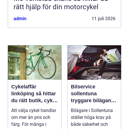
rätt hjälp för din motorcykel
admin
11 juli 2026
Cykelaffär
Bilservice
linköping så hittar
sollentuna
du rätt butik, cykel
tryggare bilägande
och service
året runt
Att välja cykel handlar
Bilägare i Sollentuna
om mer än pris och
ställer höga krav på
färg. För många i
både säkerhet och