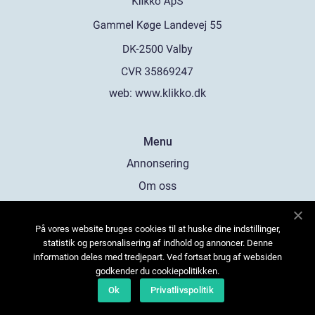
web:
www.klikko.dk
Menu
Annonsering
Om oss
Cookies
På vores website bruges cookies til at huske dine indstillinger,
Kontakta oss
statistik og personalisering af indhold og annoncer. Denne
Sitemap
information deles med tredjepart. Ved fortsat brug af websiden
godkender du cookiepolitikken.
Ok
Privatlivspolitik