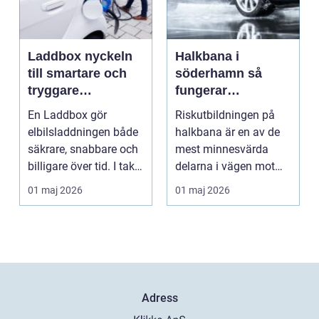
Laddbox nyckeln
Halkbana i
till smartare och
söderhamn så
tryggare
fungerar
elbilsladdning
riskutbildningen
En Laddbox gör
Riskutbildningen på
hemma
och därför spelar
elbilsladdningen både
halkbana är en av de
den roll
säkrare, snabbare och
mest minnesvärda
billigare över tid. I takt
delarna i vägen mot
med att fler s...
körkort. Många
01 maj 2026
01 maj 2026
kommer ...
Adress