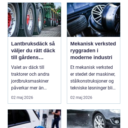
Lantbruksdäck så
Mekanisk verksted
väljer du rätt däck
ryggraden i
till gårdens
moderne industri
maskiner
Valet av däck till
Et mekanisk verksted
traktorer och andra
er stedet der maskiner,
jordbruksmaskiner
stålkonstruksjoner og
påverkar mer än
tekniske løsninger blir
många tror. Rätt däck
holdt i g...
02 maj 2026
02 maj 2026
ger b...