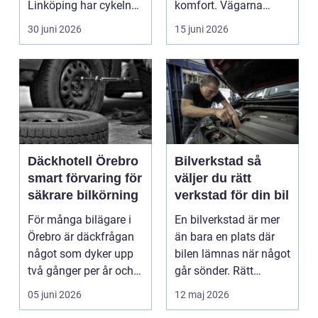
Linköping har cykeln
komfort. Vägarna
blivit en viktig d...
växlar mellan
30 juni 2026
15 juni 2026
motorväg...
Däckhotell Örebro
Bilverkstad så
smart förvaring för
väljer du rätt
säkrare bilkörning
verkstad för din bil
För många bilägare i
En bilverkstad är mer
Örebro är däckfrågan
än bara en plats där
något som dyker upp
bilen lämnas när något
två gånger per år och
går sönder. Rätt
mest känns som e...
verkstad blir en ...
05 juni 2026
12 maj 2026