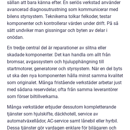
sällan att bara känna efter. En seriös verkstad använder
avancerad diagnosutrustning som kommunicerar med
bilens styrsystem. Teknikerna tolkar felkoder, testar
komponenter och kontrollerar värden under drift. På så
sätt undviker man gissningar och byten av delar i
onödan.
En tredje central del är reparationer av slitna eller
skadade komponenter. Det kan handla om allt från
bromsar, avgassystem och hjulupphängning till
startmotorer, generatorer och styrsystem. När en del byts
ut ska den nya komponenten hålla minst samma kvalitet
som originalet. Många fristående verkstäder arbetar just
med sådana reservdelar, ofta från samma leverantörer
som förser biltillverkarna.
Många verkstäder erbjuder dessutom kompletterande
tjänster som hjulskifte, däckhotell, service av
automatväxellådor, AC-service samt lånebil eller hyrbil.
Dessa tjänster gör vardagen enklare för bilägaren och