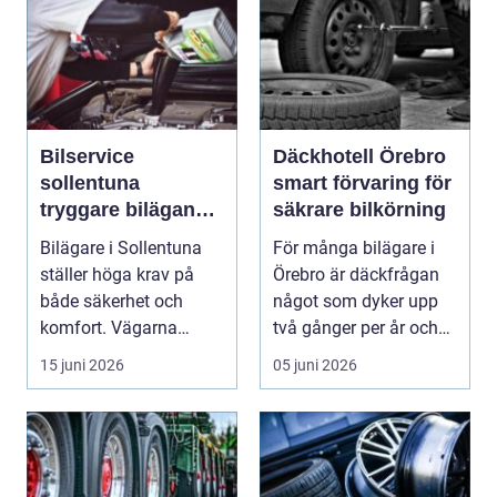
Bilservice
Däckhotell Örebro
sollentuna
smart förvaring för
tryggare bilägande
säkrare bilkörning
året runt
Bilägare i Sollentuna
För många bilägare i
ställer höga krav på
Örebro är däckfrågan
både säkerhet och
något som dyker upp
komfort. Vägarna
två gånger per år och
växlar mellan
mest känns som e...
15 juni 2026
05 juni 2026
motorväg...