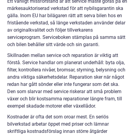
Ett vanligt missförstånd är att service måste göras på en
märkesauktoriserad verkstad för att nybilsgarantin ska
gälla. Inom EU har bilägaren rätt att serva bilen hos en
fristående verkstad, så länge verkstaden använder delar
av originalkvalitet och följer tillverkarens
serviceprogram. Serviceboken stämplas på samma sätt
och bilen behåller sitt värde och sin garanti.
Skillnaden mellan service och reparation är viktig att
förstå. Service handlar om planerat underhåll: byta olja,
filter, kontrollera nivåer, bromsar, styrning, belysning och
andra viktiga säkerhetsdelar. Reparation sker när något
redan har gått sönder eller inte fungerar som det ska.
Den som slarvar med service riskerar att små problem
växer och blir kostsamma reparationer längre fram, till
exempel skadade motorer eller växellådor.
Kostnader är ofta det som oroar mest. En seriös
bilverkstad arbetar öppet med priser och lämnar
skriftliga kostnadsförslag innan större åtgärder