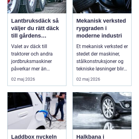
Lantbruksdäck så
Mekanisk verksted
väljer du rätt däck
ryggraden i
till gårdens
moderne industri
maskiner
Valet av däck till
Et mekanisk verksted er
traktorer och andra
stedet der maskiner,
jordbruksmaskiner
stålkonstruksjoner og
påverkar mer än
tekniske løsninger blir
många tror. Rätt däck
holdt i g...
02 maj 2026
02 maj 2026
ger b...
Laddbox nyckeln
Halkbana i