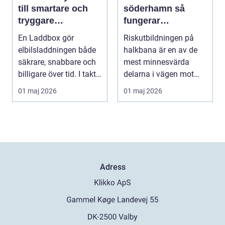
till smartare och
söderhamn så
tryggare
fungerar
elbilsladdning
riskutbildningen
En Laddbox gör
Riskutbildningen på
hemma
och därför spelar
elbilsladdningen både
halkbana är en av de
den roll
säkrare, snabbare och
mest minnesvärda
billigare över tid. I takt
delarna i vägen mot
med att fler s...
körkort. Många
01 maj 2026
01 maj 2026
kommer ...
Adress