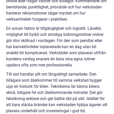
online eller frågar vänner och kollegor. Kommentarer om
bemötande, punktlighet, prisvärde och hur verkstaden
hanterar reklamationer säger mycket om hur
verksamheten fungerar i praktiken.
En annan faktor är tillgänglighet och logistik. Lånebil,
möjlighet till hyrbil och smidiga bokningsrutiner online
gör stor skillnad i vardagen. För den som pendlar eller
har barnaktiviteter inplanerade kan en dag utan bil
snabbt bli komplicerad. Verkstäder som planerar utifrån
kundens vardag snarare än bara sina egna rutiner
upplevs ofta som mer professionella.
Till sist handlar allt om långsiktigt samarbete. Den
bilägare som återkommer till samma verkstad bygger
upp en historik för bilen. Teknikerna lär känna bilens
skick, tidigare fel och återkommande mönster. Det gör
felsökning enklare och ger bättre råd på sikt. Istället för
att bara släcka bränder kan verkstaden hjälpa ägaren att
planera underhåll och investeringar i god tid.