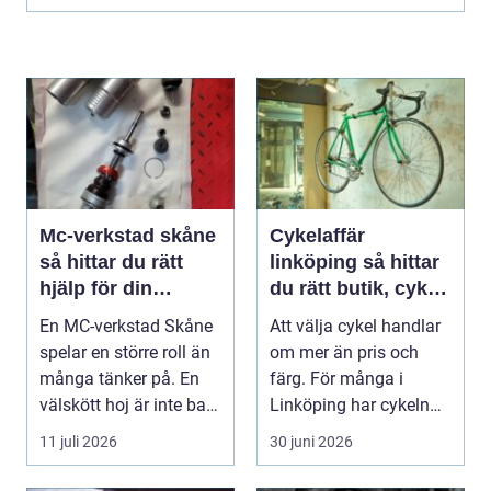
Mc-verkstad skåne
Cykelaffär
så hittar du rätt
linköping så hittar
hjälp för din
du rätt butik, cykel
motorcykel
och service
En MC-verkstad Skåne
Att välja cykel handlar
spelar en större roll än
om mer än pris och
många tänker på. En
färg. För många i
välskött hoj är inte bara
Linköping har cykeln
en fråga...
blivit en viktig d...
11 juli 2026
30 juni 2026