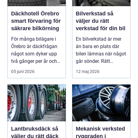
Däckhotell Örebro
Bilverkstad så
smart förvaring för
väljer du rätt
säkrare bilkörning
verkstad för din bil
För många bilägare i
En bilverkstad är mer
Örebro är däckfrågan
än bara en plats där
något som dyker upp
bilen lämnas när något
två gånger per år och
går sönder. Rätt
mest känns som e...
verkstad blir en ...
05 juni 2026
12 maj 2026
Lantbruksdäck så
Mekanisk verksted
väljer du rätt däck
ryggraden i