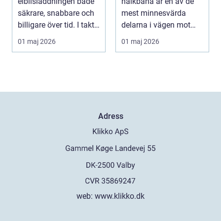
elbilsladdningen både
halkbana är en av de
den roll
säkrare, snabbare och
mest minnesvärda
billigare över tid. I takt
delarna i vägen mot
med att fler s...
körkort. Många
01 maj 2026
01 maj 2026
kommer ...
Adress
web:
www.klikko.dk