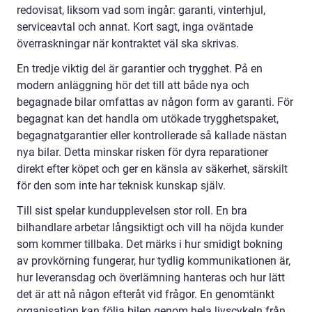
redovisat, liksom vad som ingår: garanti, vinterhjul,
serviceavtal och annat. Kort sagt, inga oväntade
överraskningar när kontraktet väl ska skrivas.
En tredje viktig del är garantier och trygghet. På en
modern anläggning hör det till att både nya och
begagnade bilar omfattas av någon form av garanti. För
begagnat kan det handla om utökade trygghetspaket,
begagnatgarantier eller kontrollerade så kallade nästan
nya bilar. Detta minskar risken för dyra reparationer
direkt efter köpet och ger en känsla av säkerhet, särskilt
för den som inte har teknisk kunskap själv.
Till sist spelar kundupplevelsen stor roll. En bra
bilhandlare arbetar långsiktigt och vill ha nöjda kunder
som kommer tillbaka. Det märks i hur smidigt bokning
av provkörning fungerar, hur tydlig kommunikationen är,
hur leveransdag och överlämning hanteras och hur lätt
det är att nå någon efteråt vid frågor. En genomtänkt
organisation kan följa bilen genom hela livscykeln från