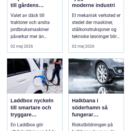
till gårdens
moderne industri
maskiner
Valet av däck till
Et mekanisk verksted er
traktorer och andra
stedet der maskiner,
jordbruksmaskiner
stålkonstruksjoner og
påverkar mer än
tekniske løsninger blir
många tror. Rätt däck
holdt i g...
02 maj 2026
02 maj 2026
ger b...
Laddbox nyckeln
Halkbana i
till smartare och
söderhamn så
tryggare
fungerar
elbilsladdning
riskutbildningen
En Laddbox gör
Riskutbildningen på
hemma
och därför spelar