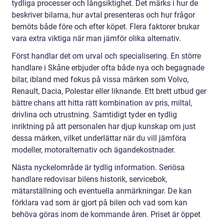
tydliga processer och långsiktighet. Det märks i hur de
beskriver bilarna, hur avtal presenteras och hur frågor
bemöts både före och efter köpet. Flera faktorer brukar
vara extra viktiga när man jämför olika alternativ.
Först handlar det om urval och specialisering. En större
handlare i Skåne erbjuder ofta både nya och begagnade
bilar, ibland med fokus på vissa märken som Volvo,
Renault, Dacia, Polestar eller liknande. Ett brett utbud ger
bättre chans att hitta rätt kombination av pris, miltal,
drivlina och utrustning. Samtidigt tyder en tydlig
inriktning på att personalen har djup kunskap om just
dessa märken, vilket underlättar när du vill jämföra
modeller, motoralternativ och ägandekostnader.
Nästa nyckelområde är tydlig information. Seriösa
handlare redovisar bilens historik, servicebok,
mätarställning och eventuella anmärkningar. De kan
förklara vad som är gjort på bilen och vad som kan
behöva göras inom de kommande åren. Priset är öppet