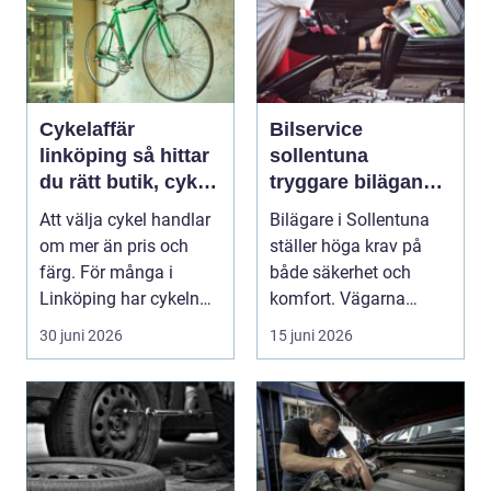
Cykelaffär
Bilservice
linköping så hittar
sollentuna
du rätt butik, cykel
tryggare bilägande
och service
året runt
Att välja cykel handlar
Bilägare i Sollentuna
om mer än pris och
ställer höga krav på
färg. För många i
både säkerhet och
Linköping har cykeln
komfort. Vägarna
blivit en viktig d...
växlar mellan
30 juni 2026
15 juni 2026
motorväg...