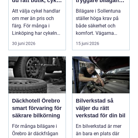
du rätt butik, cykel
tryggare bilägande
och service
året runt
Att välja cykel handlar
Bilägare i Sollentuna
om mer än pris och
ställer höga krav på
färg. För många i
både säkerhet och
Linköping har cykeln
komfort. Vägarna
blivit en viktig d...
växlar mellan
30 juni 2026
15 juni 2026
motorväg...
Däckhotell Örebro
Bilverkstad så
smart förvaring för
väljer du rätt
säkrare bilkörning
verkstad för din bil
För många bilägare i
En bilverkstad är mer
Örebro är däckfrågan
än bara en plats där