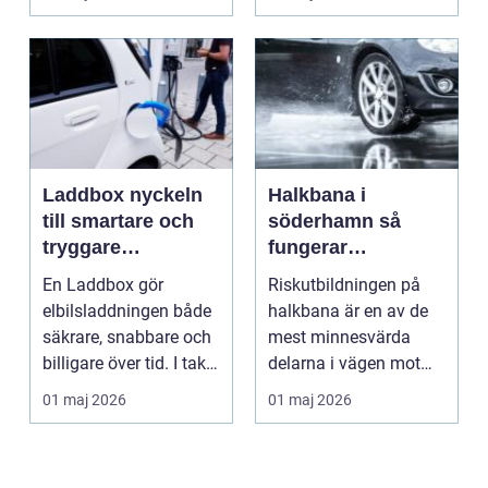
ger b...
Laddbox nyckeln
Halkbana i
till smartare och
söderhamn så
tryggare
fungerar
elbilsladdning
riskutbildningen
En Laddbox gör
Riskutbildningen på
hemma
och därför spelar
elbilsladdningen både
halkbana är en av de
den roll
säkrare, snabbare och
mest minnesvärda
billigare över tid. I takt
delarna i vägen mot
med att fler s...
körkort. Många
01 maj 2026
01 maj 2026
kommer ...