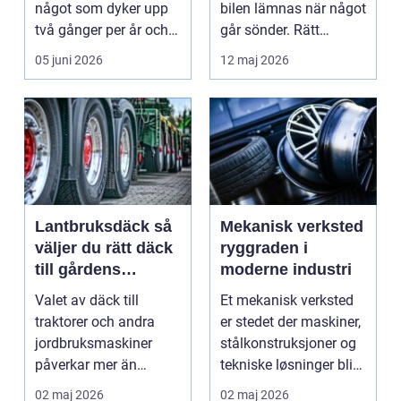
något som dyker upp
bilen lämnas när något
två gånger per år och
går sönder. Rätt
mest känns som e...
verkstad blir en ...
05 juni 2026
12 maj 2026
Lantbruksdäck så
Mekanisk verksted
väljer du rätt däck
ryggraden i
till gårdens
moderne industri
maskiner
Valet av däck till
Et mekanisk verksted
traktorer och andra
er stedet der maskiner,
jordbruksmaskiner
stålkonstruksjoner og
påverkar mer än
tekniske løsninger blir
många tror. Rätt däck
holdt i g...
02 maj 2026
02 maj 2026