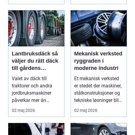
Lantbruksdäck så
Mekanisk verksted
väljer du rätt däck
ryggraden i
till gårdens
moderne industri
maskiner
Valet av däck till
Et mekanisk verksted
traktorer och andra
er stedet der maskiner,
jordbruksmaskiner
stålkonstruksjoner og
påverkar mer än
tekniske løsninger blir
många tror. Rätt däck
holdt i g...
02 maj 2026
02 maj 2026
ger b...