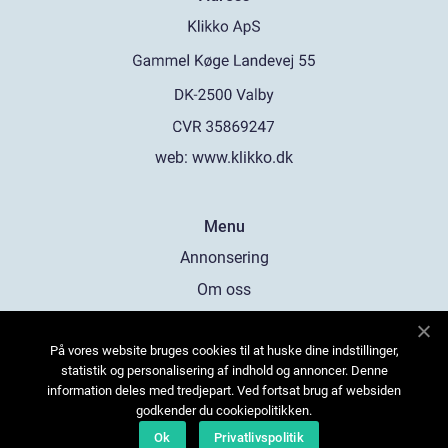
web:
www.klikko.dk
Menu
Annonsering
Om oss
Cookies
På vores website bruges cookies til at huske dine indstillinger,
Kontakta oss
statistik og personalisering af indhold og annoncer. Denne
Sitemap
information deles med tredjepart. Ved fortsat brug af websiden
godkender du cookiepolitikken.
Ok
Privatlivspolitik