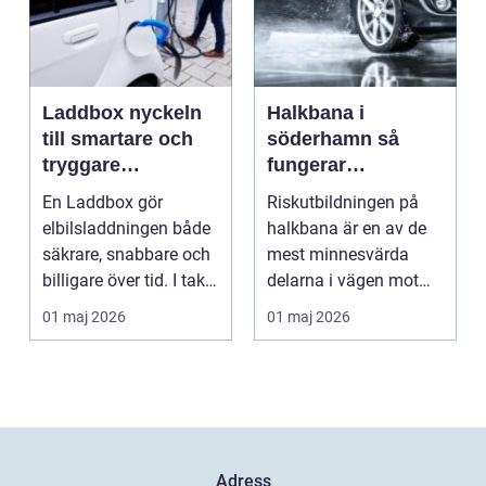
Laddbox nyckeln
Halkbana i
till smartare och
söderhamn så
tryggare
fungerar
elbilsladdning
riskutbildningen
En Laddbox gör
Riskutbildningen på
hemma
och därför spelar
elbilsladdningen både
halkbana är en av de
den roll
säkrare, snabbare och
mest minnesvärda
billigare över tid. I takt
delarna i vägen mot
med att fler s...
körkort. Många
01 maj 2026
01 maj 2026
kommer ...
Adress