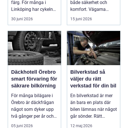
färg. För många i
både säkerhet och
Linköping har cykeln
komfort. Vägarna
blivit en viktig d...
växlar mellan
30 juni 2026
15 juni 2026
motorväg...
Däckhotell Örebro
Bilverkstad så
smart förvaring för
väljer du rätt
säkrare bilkörning
verkstad för din bil
För många bilägare i
En bilverkstad är mer
Örebro är däckfrågan
än bara en plats där
något som dyker upp
bilen lämnas när något
två gånger per år och
går sönder. Rätt
mest känns som e...
verkstad blir en ...
05 juni 2026
12 maj 2026