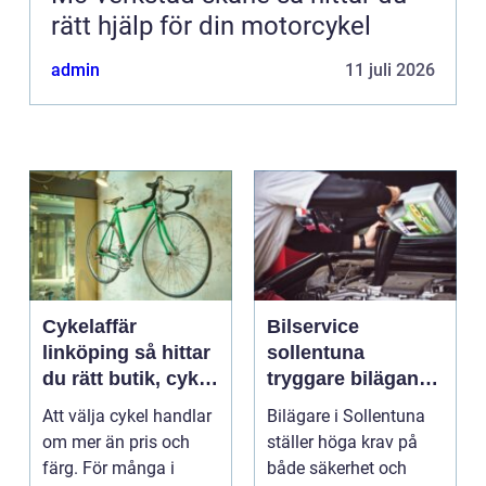
rätt hjälp för din motorcykel
admin
11 juli 2026
Cykelaffär
Bilservice
linköping så hittar
sollentuna
du rätt butik, cykel
tryggare bilägande
och service
året runt
Att välja cykel handlar
Bilägare i Sollentuna
om mer än pris och
ställer höga krav på
färg. För många i
både säkerhet och