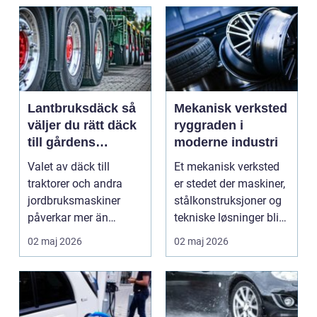
Lantbruksdäck så
Mekanisk verksted
väljer du rätt däck
ryggraden i
till gårdens
moderne industri
maskiner
Valet av däck till
Et mekanisk verksted
traktorer och andra
er stedet der maskiner,
jordbruksmaskiner
stålkonstruksjoner og
påverkar mer än
tekniske løsninger blir
många tror. Rätt däck
holdt i g...
02 maj 2026
02 maj 2026
ger b...