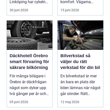
Linköping har cykeln
komfort. Vägarna
blivit en viktig d...
växlar mellan
30 juni 2026
15 juni 2026
motorväg...
Däckhotell Örebro
Bilverkstad så
smart förvaring för
väljer du rätt
säkrare bilkörning
verkstad för din bil
För många bilägare i
En bilverkstad är mer
Örebro är däckfrågan
än bara en plats där
något som dyker upp
bilen lämnas när något
två gånger per år och
går sönder. Rätt
mest känns som e...
verkstad blir en ...
05 juni 2026
12 maj 2026