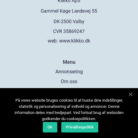
web:
www.klikko.dk
Menu
Annonsering
Om oss
Cookies
På vores website bruges cookies til at huske dine indstillinger,
Kontakta oss
statistik og personalisering af indhold og annoncer. Denne
Sitemap
information deles med tredjepart. Ved fortsat brug af websiden
godkender du cookiepolitikken.
Ok
Privatlivspolitik