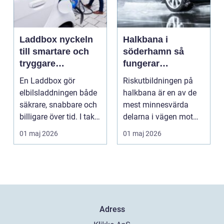
Laddbox nyckeln
Halkbana i
till smartare och
söderhamn så
tryggare
fungerar
elbilsladdning
riskutbildningen
En Laddbox gör
Riskutbildningen på
hemma
och därför spelar
elbilsladdningen både
halkbana är en av de
den roll
säkrare, snabbare och
mest minnesvärda
billigare över tid. I takt
delarna i vägen mot
med att fler s...
körkort. Många
01 maj 2026
01 maj 2026
kommer ...
Adress