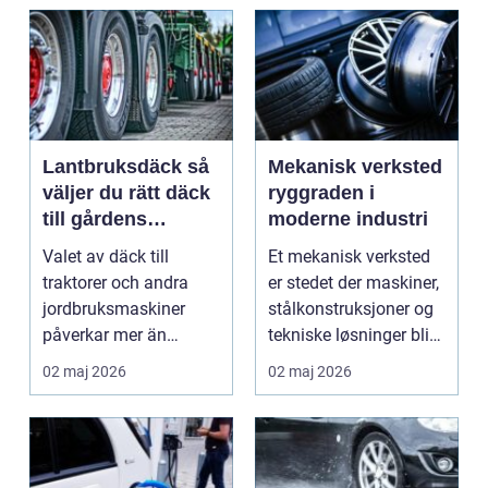
Lantbruksdäck så
Mekanisk verksted
väljer du rätt däck
ryggraden i
till gårdens
moderne industri
maskiner
Valet av däck till
Et mekanisk verksted
traktorer och andra
er stedet der maskiner,
jordbruksmaskiner
stålkonstruksjoner og
påverkar mer än
tekniske løsninger blir
många tror. Rätt däck
holdt i g...
02 maj 2026
02 maj 2026
ger b...