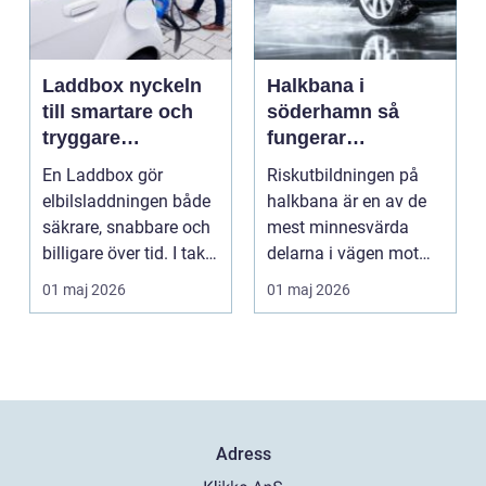
Laddbox nyckeln
Halkbana i
till smartare och
söderhamn så
tryggare
fungerar
elbilsladdning
riskutbildningen
En Laddbox gör
Riskutbildningen på
hemma
och därför spelar
elbilsladdningen både
halkbana är en av de
den roll
säkrare, snabbare och
mest minnesvärda
billigare över tid. I takt
delarna i vägen mot
med att fler s...
körkort. Många
01 maj 2026
01 maj 2026
kommer ...
Adress