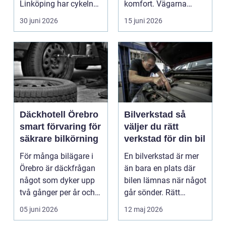
Linköping har cykeln
komfort. Vägarna
blivit en viktig d...
växlar mellan
30 juni 2026
15 juni 2026
motorväg...
Däckhotell Örebro
Bilverkstad så
smart förvaring för
väljer du rätt
säkrare bilkörning
verkstad för din bil
För många bilägare i
En bilverkstad är mer
Örebro är däckfrågan
än bara en plats där
något som dyker upp
bilen lämnas när något
två gånger per år och
går sönder. Rätt
mest känns som e...
verkstad blir en ...
05 juni 2026
12 maj 2026