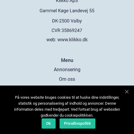
web:
www.klikko.dk
Menu
Annonsering
Om oss
Cookies
På vores website bruges cookies til at huske dine indstillinger,
Kontakta oss
statistik og personalisering af indhold og annoncer. Denne
Sitemap
information deles med tredjepart. Ved fortsat brug af websiden
godkender du cookiepolitikken.
Ok
Privatlivspolitik