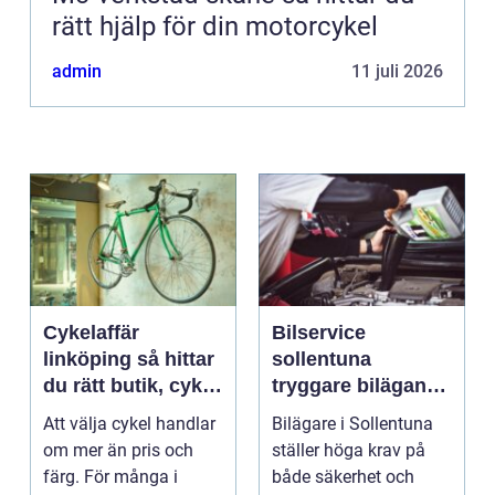
rätt hjälp för din motorcykel
admin
11 juli 2026
Cykelaffär
Bilservice
linköping så hittar
sollentuna
du rätt butik, cykel
tryggare bilägande
och service
året runt
Att välja cykel handlar
Bilägare i Sollentuna
om mer än pris och
ställer höga krav på
färg. För många i
både säkerhet och