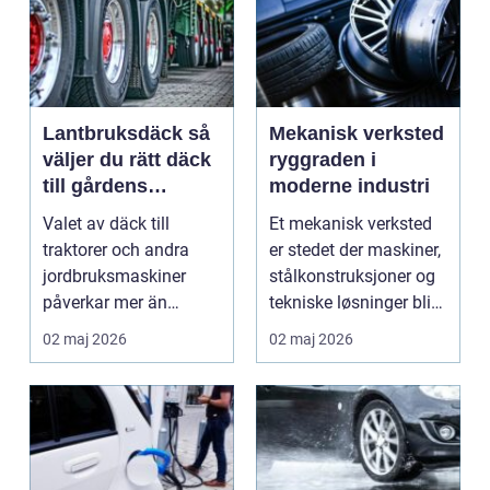
Lantbruksdäck så
Mekanisk verksted
väljer du rätt däck
ryggraden i
till gårdens
moderne industri
maskiner
Valet av däck till
Et mekanisk verksted
traktorer och andra
er stedet der maskiner,
jordbruksmaskiner
stålkonstruksjoner og
påverkar mer än
tekniske løsninger blir
många tror. Rätt däck
holdt i g...
02 maj 2026
02 maj 2026
ger b...