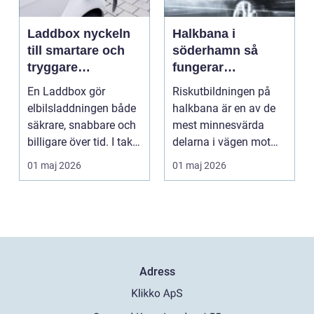
Laddbox nyckeln
Halkbana i
till smartare och
söderhamn så
tryggare
fungerar
elbilsladdning
riskutbildningen
En Laddbox gör
Riskutbildningen på
hemma
och därför spelar
elbilsladdningen både
halkbana är en av de
den roll
säkrare, snabbare och
mest minnesvärda
billigare över tid. I takt
delarna i vägen mot
med att fler s...
körkort. Många
01 maj 2026
01 maj 2026
kommer ...
Adress