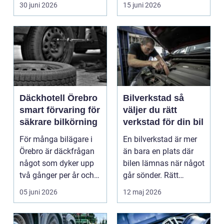
blivit en viktig d...
växlar mellan
30 juni 2026
15 juni 2026
motorväg...
Däckhotell Örebro
Bilverkstad så
smart förvaring för
väljer du rätt
säkrare bilkörning
verkstad för din bil
För många bilägare i
En bilverkstad är mer
Örebro är däckfrågan
än bara en plats där
något som dyker upp
bilen lämnas när något
två gånger per år och
går sönder. Rätt
mest känns som e...
verkstad blir en ...
05 juni 2026
12 maj 2026