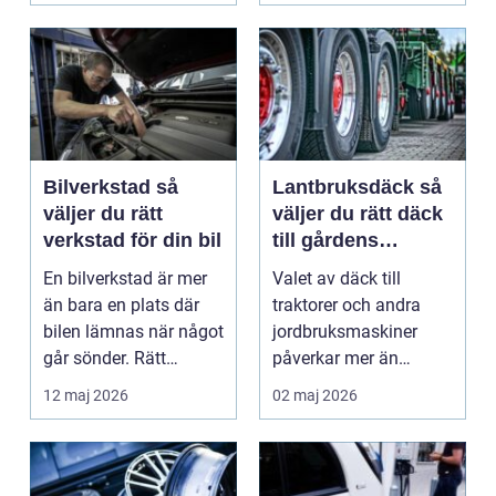
Bilverkstad så
Lantbruksdäck så
väljer du rätt
väljer du rätt däck
verkstad för din bil
till gårdens
maskiner
En bilverkstad är mer
Valet av däck till
än bara en plats där
traktorer och andra
bilen lämnas när något
jordbruksmaskiner
går sönder. Rätt
påverkar mer än
verkstad blir en ...
många tror. Rätt däck
12 maj 2026
02 maj 2026
ger b...