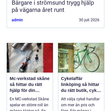
Bärgare i strömsund trygg hjälp
på vägarna året runt
admin
30 juli 2026
Mc-verkstad skåne
Cykelaffär
så hittar du rätt
linköping så hittar
hjälp för din
du rätt butik, cykel
motorcykel
och service
En MC-verkstad Skåne
Att välja cykel handlar
spelar en större roll än
om mer än pris och
många tänker på. En
färg. För många i