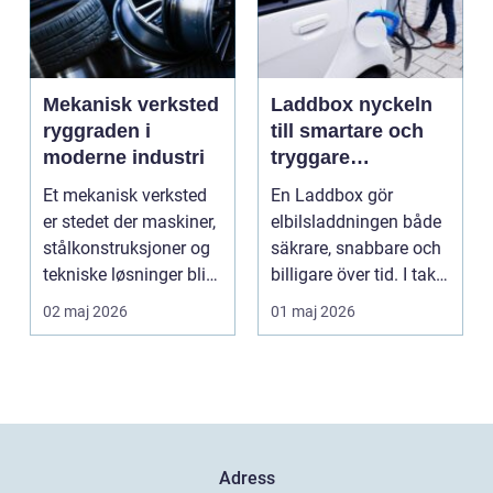
Mekanisk verksted
Laddbox nyckeln
ryggraden i
till smartare och
moderne industri
tryggare
elbilsladdning
Et mekanisk verksted
En Laddbox gör
hemma
er stedet der maskiner,
elbilsladdningen både
stålkonstruksjoner og
säkrare, snabbare och
tekniske løsninger blir
billigare över tid. I takt
holdt i g...
med att fler s...
02 maj 2026
01 maj 2026
Adress