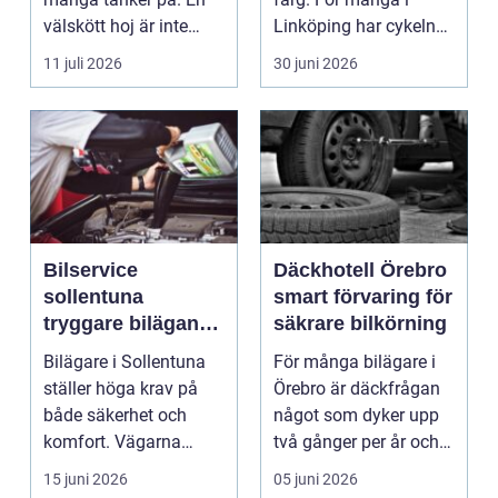
välskött hoj är inte
Linköping har cykeln
bara en fråga...
blivit en viktig d...
11 juli 2026
30 juni 2026
Bilservice
Däckhotell Örebro
sollentuna
smart förvaring för
tryggare bilägande
säkrare bilkörning
året runt
Bilägare i Sollentuna
För många bilägare i
ställer höga krav på
Örebro är däckfrågan
både säkerhet och
något som dyker upp
komfort. Vägarna
två gånger per år och
växlar mellan
mest känns som e...
15 juni 2026
05 juni 2026
motorväg...