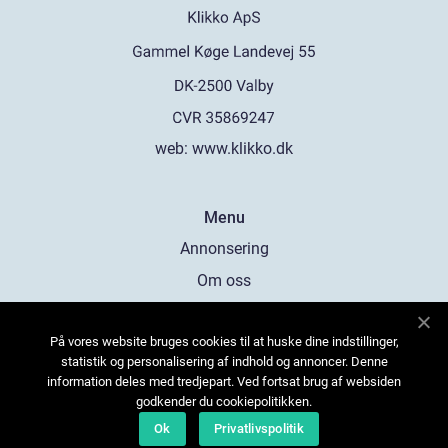
web:
www.klikko.dk
Menu
Annonsering
Om oss
Cookies
På vores website bruges cookies til at huske dine indstillinger,
Kontakta oss
statistik og personalisering af indhold og annoncer. Denne
Sitemap
information deles med tredjepart. Ved fortsat brug af websiden
godkender du cookiepolitikken.
Ok
Privatlivspolitik