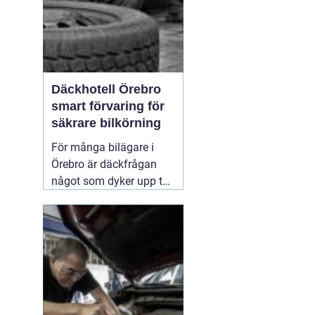
Däckhotell Örebro
smart förvaring för
säkrare bilkörning
För många bilägare i
Örebro är däckfrågan
något som dyker upp två
gånger per år och mest
känns som ett
nödvändigt ont. Tunga
lyft, smutsiga hjul och
jakt på förvaringsplats i
förråd eller garage gör
att däckbytet gärna