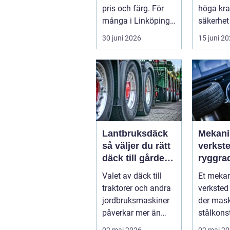
pris och färg. För
höga kra
många i Linköping
säkerhet
har cykeln blivit en
komfort.
30 juni 2026
15 juni 2
viktig d...
växlar m
motorväg
Lantbruksdäck
Mekani
så väljer du rätt
verkst
däck till gårdens
ryggra
maskiner
moder
Valet av däck till
Et meka
industr
traktorer och andra
verksted 
jordbruksmaskiner
der mask
påverkar mer än
stålkons
många tror. Rätt
og tekni
02 maj 2026
02 maj 2