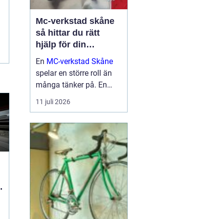
Mc-verkstad skåne
så hittar du rätt
hjälp för din
motorcykel
En
MC-verkstad Skåne
spelar en större roll än
många tänker på. En
välskött hoj är inte bara
11 juli 2026
en fråga om körglädje,
utan också om säkerhet,
ekonomi och livslängd
på din motorcykel. För
den som kör mycket...