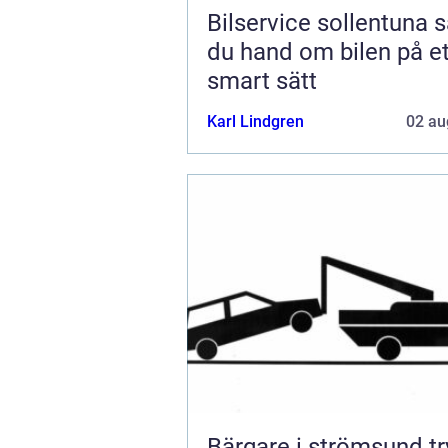
Bilservice sollentuna så tar
du hand om bilen på et
smart sätt
Karl Lindgren
02 au
Bärgare i strömsund trygg