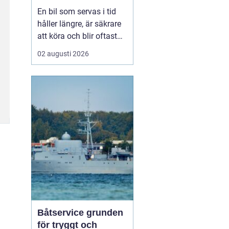
smart sätt
En bil som servas i tid
håller längre, är säkrare
att köra och blir oftast
billigare i längden. För
02 augusti 2026
den som kör mycket i
norra Stockholm
blir
Bilservice Sollentuna en
naturlig del av vardagen.
Med r...
Båtservice grunden
för tryggt och