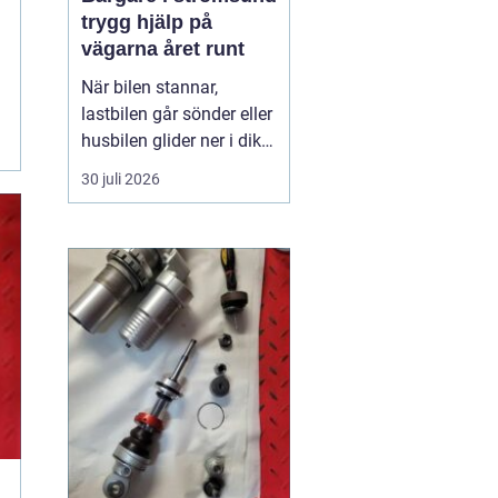
trygg hjälp på
vägarna året runt
När bilen stannar,
lastbilen går sönder eller
husbilen glider ner i diket
är behovet enkelt: snabb,
30 juli 2026
trygg och lugn hjälp på
plats. I Strömsund och
de omgivande delarna
av Jämtland och södra
Lappland spelar
bärgningsfirmorna en
avgörande roll för att ...