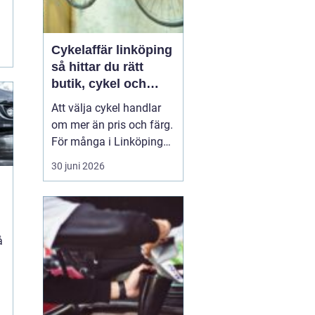
Cykelaffär linköping
så hittar du rätt
butik, cykel och
service
Att välja cykel handlar
om mer än pris och färg.
För många i Linköping
har cykeln blivit en viktig
30 juni 2026
del av vardagen för
pendling, träning och
fritid. En bra
cykelaffär
Linköping
kan göra ...
n
å
t