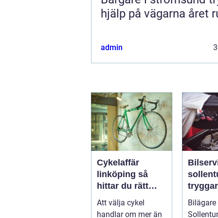
hjälp på vägarna året r
admin
3
Cykelaffär
Bilserv
linköping så
sollen
hittar du rätt
trygga
butik, cykel och
bilägan
Att välja cykel
Bilägare 
service
runt
handlar om mer än
Sollentun