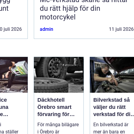
unt
du rätt hjälp för din
motorcykel
0 juli 2026
admin
11 juli 2026
ice
Däckhotell
Bilverkstad så
tuna
Örebro smart
väljer du rätt
re
förvaring för
verkstad för din
de året
säkrare
bil
i
För många bilägare
En bilverkstad är
bilkörning
a ställer
i Örebro är
mer än bara en