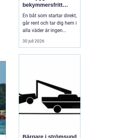
bekymmersfritt
båtliv
En båt som startar direkt,
går rent och tar dig hem i
alla väder är ingen
slump. Bakom varje
30 juli 2026
problemfri båttur ligger
genomtänkt underhåll,
regelbundna kontroller
och en tydlig plan för
service. Många båtägare
väntar tills något går
sönder, men den s...
Bärgare i strömsund