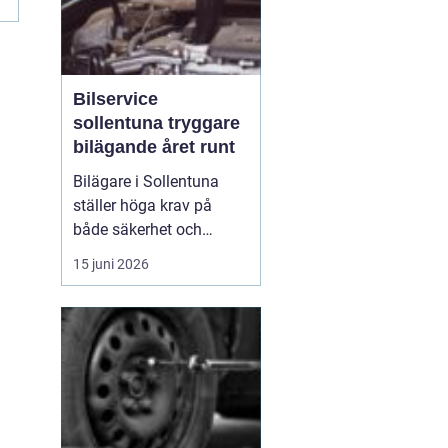
Bilservice
sollentuna tryggare
bilägande året runt
Bilägare i Sollentuna
ställer höga krav på
både säkerhet och
komfort. Vägarna växlar
15 juni 2026
mellan motorväg,
stadstrafik och
smågator med gupp och
trottoarkanter. För att
bilen ska hålla över tid
och vara säker för både
förare och passagerare
behövs regelbu...