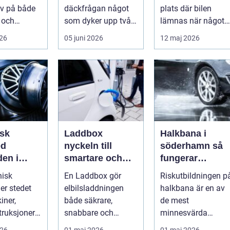
v på både
däckfrågan något
plats där bilen
 och
som dyker upp två
lämnas när något
 Vägarna
gånger per år och
går sönder. Rätt
026
05 juni 2026
12 maj 2026
ellan
mest känns som e...
verkstad blir en ...
...
sk
Laddbox
Halkbana i
ed
nyckeln till
söderhamn så
den i
smartare och
fungerar
ne
tryggare
riskutbildninge
nisk
En Laddbox gör
Riskutbildningen p
i
elbilsladdning
och därför
er stedet
elbilsladdningen
halkbana är en av
hemma
spelar den roll
iner,
både säkrare,
de mest
truksjoner
snabbare och
minnesvärda
ske
billigare över tid. I
delarna i vägen mo
026
01 maj 2026
01 maj 2026