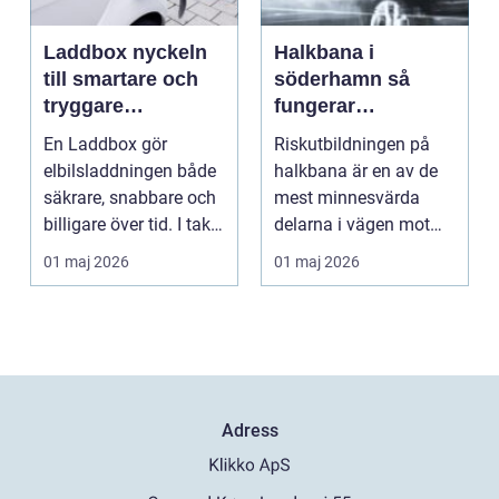
Laddbox nyckeln
Halkbana i
till smartare och
söderhamn så
tryggare
fungerar
elbilsladdning
riskutbildningen
En Laddbox gör
Riskutbildningen på
hemma
och därför spelar
elbilsladdningen både
halkbana är en av de
den roll
säkrare, snabbare och
mest minnesvärda
billigare över tid. I takt
delarna i vägen mot
med att fler s...
körkort. Många
01 maj 2026
01 maj 2026
kommer ...
Adress