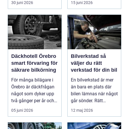
30 juni 2026
15 juni 2026
motorväg...
Däckhotell Örebro
Bilverkstad så
smart förvaring för
väljer du rätt
säkrare bilkörning
verkstad för din bil
För många bilägare i
En bilverkstad är mer
Örebro är däckfrågan
än bara en plats där
något som dyker upp
bilen lämnas när något
två gånger per år och
går sönder. Rätt
mest känns som e...
verkstad blir en ...
05 juni 2026
12 maj 2026