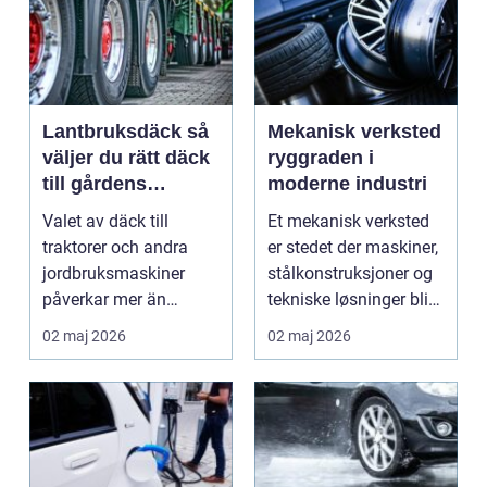
Lantbruksdäck så
Mekanisk verksted
väljer du rätt däck
ryggraden i
till gårdens
moderne industri
maskiner
Valet av däck till
Et mekanisk verksted
traktorer och andra
er stedet der maskiner,
jordbruksmaskiner
stålkonstruksjoner og
påverkar mer än
tekniske løsninger blir
många tror. Rätt däck
holdt i g...
02 maj 2026
02 maj 2026
ger b...