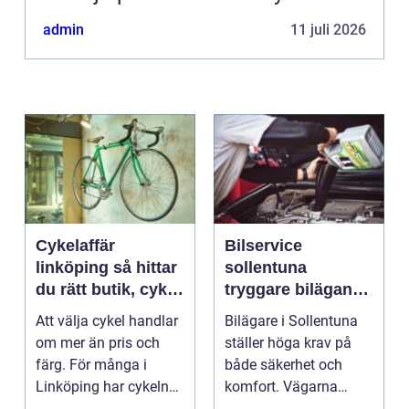
admin
11 juli 2026
Cykelaffär
Bilservice
linköping så hittar
sollentuna
du rätt butik, cykel
tryggare bilägande
och service
året runt
Att välja cykel handlar
Bilägare i Sollentuna
om mer än pris och
ställer höga krav på
färg. För många i
både säkerhet och
Linköping har cykeln
komfort. Vägarna
blivit en viktig d...
växlar mellan