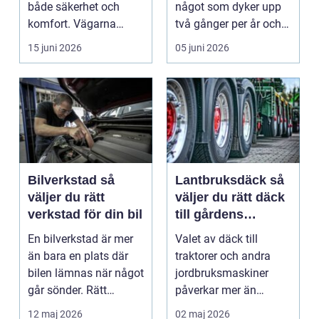
både säkerhet och
något som dyker upp
komfort. Vägarna
två gånger per år och
växlar mellan
mest känns som e...
15 juni 2026
05 juni 2026
motorväg...
Bilverkstad så
Lantbruksdäck så
väljer du rätt
väljer du rätt däck
verkstad för din bil
till gårdens
maskiner
En bilverkstad är mer
Valet av däck till
än bara en plats där
traktorer och andra
bilen lämnas när något
jordbruksmaskiner
går sönder. Rätt
påverkar mer än
verkstad blir en ...
många tror. Rätt däck
12 maj 2026
02 maj 2026