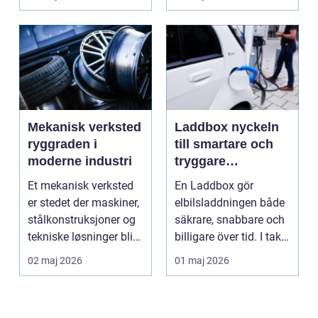
ger b...
Mekanisk verksted
Laddbox nyckeln
ryggraden i
till smartare och
moderne industri
tryggare
elbilsladdning
Et mekanisk verksted
En Laddbox gör
hemma
er stedet der maskiner,
elbilsladdningen både
stålkonstruksjoner og
säkrare, snabbare och
tekniske løsninger blir
billigare över tid. I takt
holdt i g...
med att fler s...
02 maj 2026
01 maj 2026