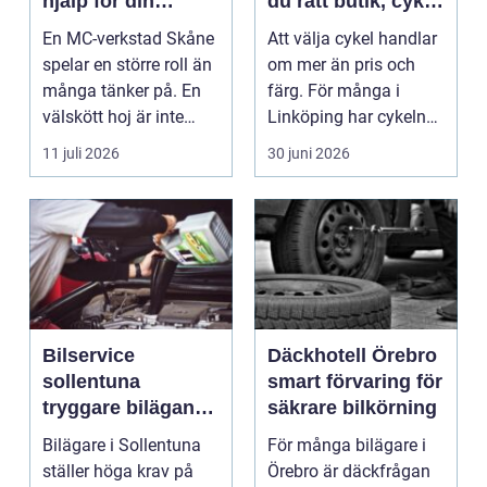
hjälp för din
du rätt butik, cykel
motorcykel
och service
En MC-verkstad Skåne
Att välja cykel handlar
spelar en större roll än
om mer än pris och
många tänker på. En
färg. För många i
välskött hoj är inte
Linköping har cykeln
bara en fråga...
blivit en viktig d...
11 juli 2026
30 juni 2026
Bilservice
Däckhotell Örebro
sollentuna
smart förvaring för
tryggare bilägande
säkrare bilkörning
året runt
Bilägare i Sollentuna
För många bilägare i
ställer höga krav på
Örebro är däckfrågan