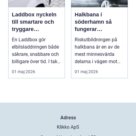
Laddbox nyckeln
Halkbana i
till smartare och
söderhamn så
tryggare
fungerar
elbilsladdning
riskutbildningen
En Laddbox gör
Riskutbildningen på
hemma
och därför spelar
elbilsladdningen både
halkbana är en av de
den roll
säkrare, snabbare och
mest minnesvärda
billigare över tid. I takt
delarna i vägen mot
med att fler s...
körkort. Många
01 maj 2026
01 maj 2026
kommer ...
Adress