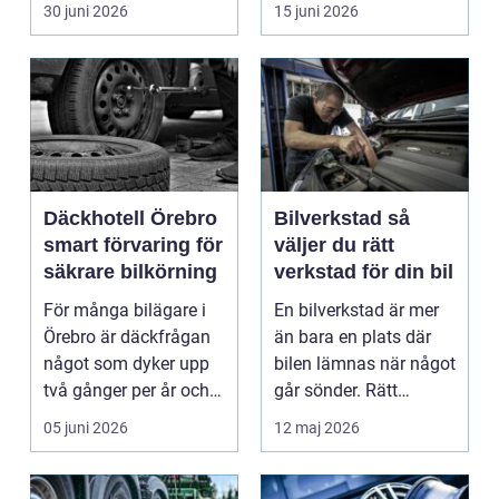
blivit en viktig d...
växlar mellan
30 juni 2026
15 juni 2026
motorväg...
Däckhotell Örebro
Bilverkstad så
smart förvaring för
väljer du rätt
säkrare bilkörning
verkstad för din bil
För många bilägare i
En bilverkstad är mer
Örebro är däckfrågan
än bara en plats där
något som dyker upp
bilen lämnas när något
två gånger per år och
går sönder. Rätt
mest känns som e...
verkstad blir en ...
05 juni 2026
12 maj 2026