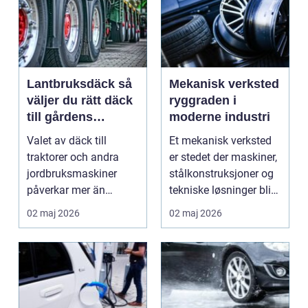
Lantbruksdäck så
Mekanisk verksted
väljer du rätt däck
ryggraden i
till gårdens
moderne industri
maskiner
Valet av däck till
Et mekanisk verksted
traktorer och andra
er stedet der maskiner,
jordbruksmaskiner
stålkonstruksjoner og
påverkar mer än
tekniske løsninger blir
många tror. Rätt däck
holdt i g...
02 maj 2026
02 maj 2026
ger b...