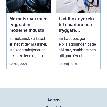
Mekanisk verksted
Laddbox nyckeln
ryggraden i
till smartare och
moderne industri
tryggare
elbilsladdning
Et mekanisk verksted
En Laddbox gör
hemma
er stedet der maskiner,
elbilsladdningen både
stålkonstruksjoner og
säkrare, snabbare och
tekniske løsninger blir
billigare över tid. I takt
holdt i g...
med att fler s...
02 maj 2026
01 maj 2026
Adress