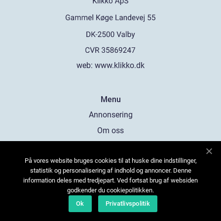
web:
www.klikko.dk
Menu
Annonsering
Om oss
Cookies
På vores website bruges cookies til at huske dine indstillinger,
Kontakta oss
statistik og personalisering af indhold og annoncer. Denne
Sitemap
information deles med tredjepart. Ved fortsat brug af websiden
godkender du cookiepolitikken.
Ok
Privatlivspolitik