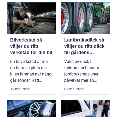
Bilverkstad så
Lantbruksdäck så
väljer du rätt
väljer du rätt däck
verkstad för din bil
till gårdens
maskiner
En bilverkstad är mer
Valet av däck till
än bara en plats där
traktorer och andra
bilen lämnas när något
jordbruksmaskiner
går sönder. Rätt
påverkar mer än
verkstad blir en ...
många tror. Rätt däck
12 maj 2026
02 maj 2026
ger b...