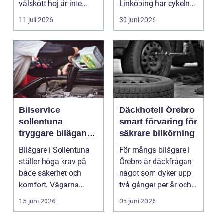
välskött hoj är inte
Linköping har cykeln
bara en fråga...
blivit en viktig d...
11 juli 2026
30 juni 2026
Bilservice
Däckhotell Örebro
sollentuna
smart förvaring för
tryggare bilägande
säkrare bilkörning
året runt
Bilägare i Sollentuna
För många bilägare i
ställer höga krav på
Örebro är däckfrågan
både säkerhet och
något som dyker upp
komfort. Vägarna
två gånger per år och
växlar mellan
mest känns som e...
15 juni 2026
05 juni 2026
motorväg...