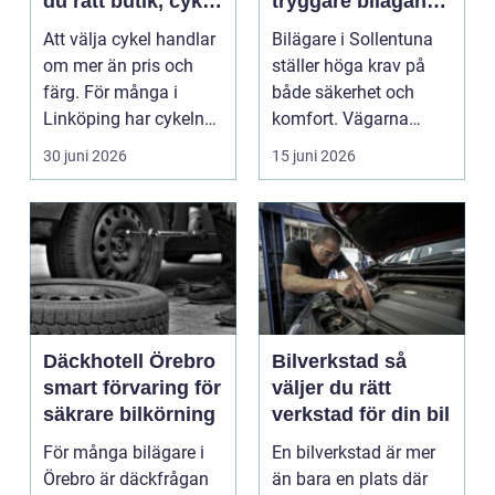
du rätt butik, cykel
tryggare bilägande
och service
året runt
Att välja cykel handlar
Bilägare i Sollentuna
om mer än pris och
ställer höga krav på
färg. För många i
både säkerhet och
Linköping har cykeln
komfort. Vägarna
blivit en viktig d...
växlar mellan
30 juni 2026
15 juni 2026
motorväg...
Däckhotell Örebro
Bilverkstad så
smart förvaring för
väljer du rätt
säkrare bilkörning
verkstad för din bil
För många bilägare i
En bilverkstad är mer
Örebro är däckfrågan
än bara en plats där