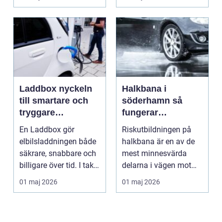
ger b...
Laddbox nyckeln
Halkbana i
till smartare och
söderhamn så
tryggare
fungerar
elbilsladdning
riskutbildningen
En Laddbox gör
Riskutbildningen på
hemma
och därför spelar
elbilsladdningen både
halkbana är en av de
den roll
säkrare, snabbare och
mest minnesvärda
billigare över tid. I takt
delarna i vägen mot
med att fler s...
körkort. Många
01 maj 2026
01 maj 2026
kommer ...