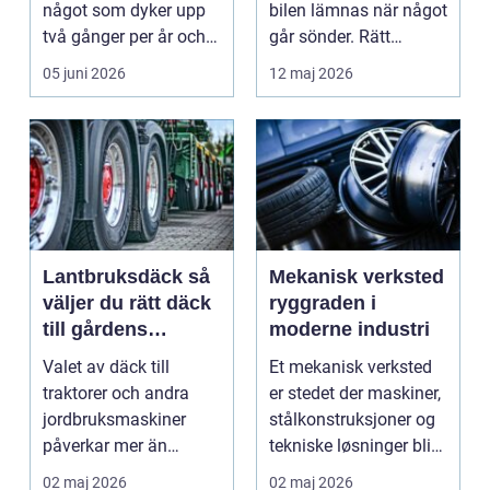
något som dyker upp
bilen lämnas när något
två gånger per år och
går sönder. Rätt
mest känns som e...
verkstad blir en ...
05 juni 2026
12 maj 2026
Lantbruksdäck så
Mekanisk verksted
väljer du rätt däck
ryggraden i
till gårdens
moderne industri
maskiner
Valet av däck till
Et mekanisk verksted
traktorer och andra
er stedet der maskiner,
jordbruksmaskiner
stålkonstruksjoner og
påverkar mer än
tekniske løsninger blir
många tror. Rätt däck
holdt i g...
02 maj 2026
02 maj 2026