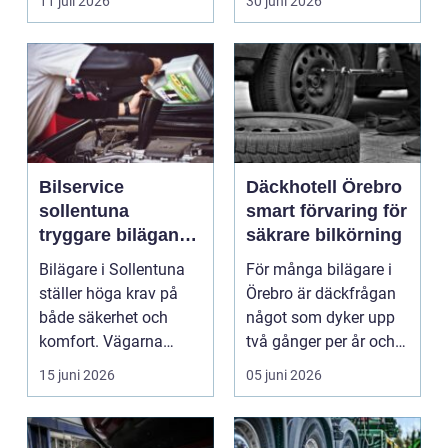
11 juli 2026
30 juni 2026
Bilservice
Däckhotell Örebro
sollentuna
smart förvaring för
tryggare bilägande
säkrare bilkörning
året runt
Bilägare i Sollentuna
För många bilägare i
ställer höga krav på
Örebro är däckfrågan
både säkerhet och
något som dyker upp
komfort. Vägarna
två gånger per år och
växlar mellan
mest känns som e...
15 juni 2026
05 juni 2026
motorväg...