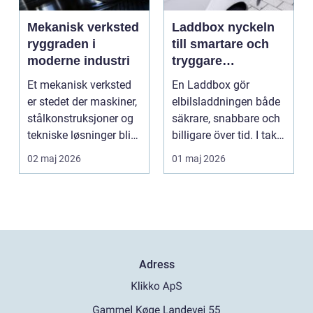
Mekanisk verksted
Laddbox nyckeln
ryggraden i
till smartare och
moderne industri
tryggare
elbilsladdning
Et mekanisk verksted
En Laddbox gör
hemma
er stedet der maskiner,
elbilsladdningen både
stålkonstruksjoner og
säkrare, snabbare och
tekniske løsninger blir
billigare över tid. I takt
holdt i g...
med att fler s...
02 maj 2026
01 maj 2026
Adress