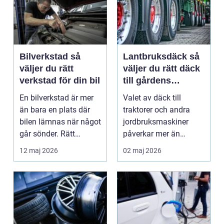
Bilverkstad så
Lantbruksdäck så
väljer du rätt
väljer du rätt däck
verkstad för din bil
till gårdens
maskiner
En bilverkstad är mer
Valet av däck till
än bara en plats där
traktorer och andra
bilen lämnas när något
jordbruksmaskiner
går sönder. Rätt
påverkar mer än
verkstad blir en ...
många tror. Rätt däck
12 maj 2026
02 maj 2026
ger b...