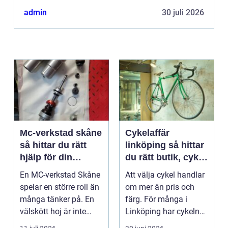
admin
30 juli 2026
Mc-verkstad skåne
Cykelaffär
så hittar du rätt
linköping så hittar
hjälp för din
du rätt butik, cykel
motorcykel
och service
En MC-verkstad Skåne
Att välja cykel handlar
spelar en större roll än
om mer än pris och
många tänker på. En
färg. För många i
välskött hoj är inte
Linköping har cykeln
bara en fråga...
blivit en viktig d...