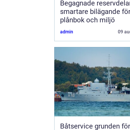
Begagnade reservdela
smartare bilägande fö
plånbok och miljö
admin
09 au
Båtservice grunden för tryggt