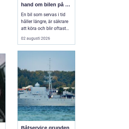
hand om bilen på ett
smart sätt
En bil som servas i tid
håller längre, är säkrare
att köra och blir oftast
billigare i längden. För
02 augusti 2026
den som kör mycket i
norra Stockholm
blir
Bilservice Sollentuna en
naturlig del av vardagen.
Med r...
Båtservice grunden