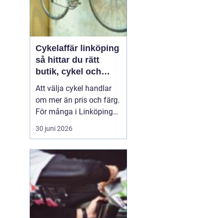
Cykelaffär linköping
så hittar du rätt
butik, cykel och
service
Att välja cykel handlar
om mer än pris och färg.
För många i Linköping
har cykeln blivit en viktig
30 juni 2026
del av vardagen för
pendling, träning och
fritid. En bra
cykelaffär
Linköping
kan göra ...