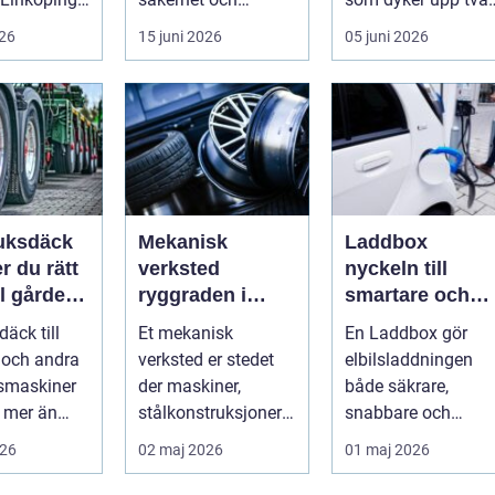
n blivit en
komfort. Vägarna
gånger per år och
026
15 juni 2026
05 juni 2026
.
växlar mellan
mest känns som e..
motorväg...
uksdäck
Mekanisk
Laddbox
er du rätt
verksted
nyckeln till
ll gårdens
ryggraden i
smartare och
er
moderne
tryggare
däck till
Et mekanisk
En Laddbox gör
industri
elbilsladdning
r och andra
verksted er stedet
elbilsladdningen
hemma
smaskiner
der maskiner,
både säkrare,
 mer än
stålkonstruksjoner
snabbare och
or. Rätt
og tekniske
billigare över tid. I
026
02 maj 2026
01 maj 2026
b...
løsninger blir holdt i
takt med att fler s...
g...