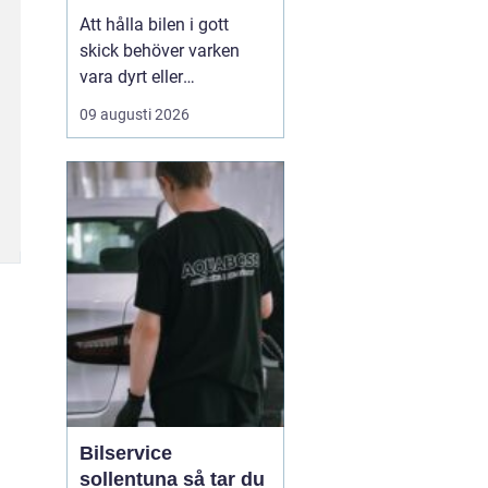
för plånbok och
Att hålla bilen i gott
miljö
skick behöver varken
vara dyrt eller
komplicerat. Allt fler
09 augusti 2026
bilägare upptäcker
fördelarna med
begagnade reservdelar
när något går sönder
eller behöver fräschas
upp. Geno...
Bilservice
sollentuna så tar du