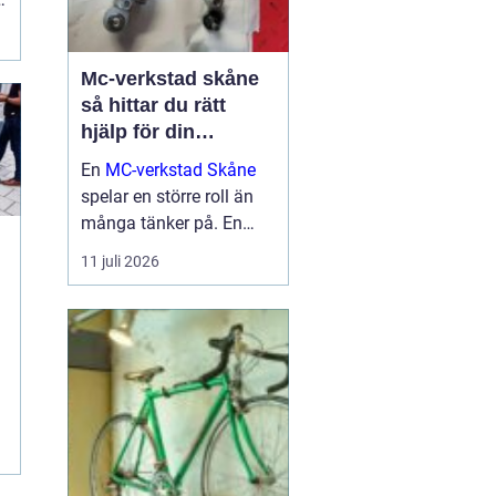
.
Mc-verkstad skåne
så hittar du rätt
hjälp för din
motorcykel
En
MC-verkstad Skåne
spelar en större roll än
många tänker på. En
välskött hoj är inte bara
11 juli 2026
en fråga om körglädje,
utan också om säkerhet,
ekonomi och livslängd
på din motorcykel. För
den som kör mycket...