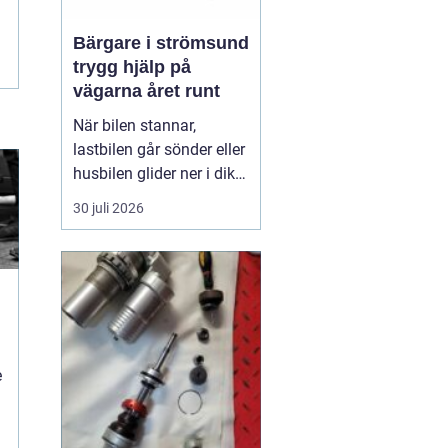
Bärgare i strömsund
trygg hjälp på
vägarna året runt
När bilen stannar,
lastbilen går sönder eller
husbilen glider ner i diket
är behovet enkelt: snabb,
30 juli 2026
trygg och lugn hjälp på
plats. I Strömsund och
de omgivande delarna
av Jämtland och södra
Lappland spelar
bärgningsfirmorna en
avgörande roll för att ...
e