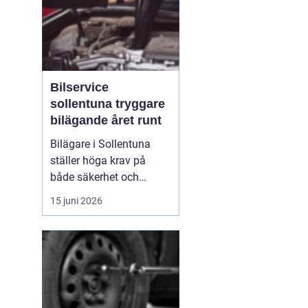
Bilservice
sollentuna tryggare
bilägande året runt
Bilägare i Sollentuna
ställer höga krav på
både säkerhet och
komfort. Vägarna växlar
15 juni 2026
mellan motorväg,
stadstrafik och
smågator med gupp och
trottoarkanter. För att
bilen ska hålla över tid
och vara säker för både