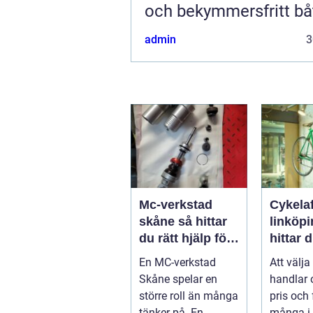
och bekymmersfritt båt
admin
3
Mc-verkstad
Cykelaf
skåne så hittar
linköpin
du rätt hjälp för
hittar d
din motorcykel
butik, 
En MC-verkstad
Att välja
service
Skåne spelar en
handlar
större roll än många
pris och 
tänker på. En
många i