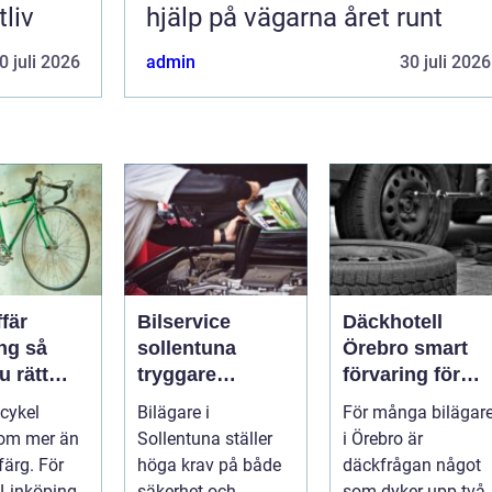
liv
hjälp på vägarna året runt
0 juli 2026
admin
30 juli 2026
fär
Bilservice
Däckhotell
g så
sollentuna
Örebro smart
u rätt
tryggare
förvaring för
cykel och
bilägande året
säkrare
 cykel
Bilägare i
För många bilägar
runt
bilkörning
 om mer än
Sollentuna ställer
i Örebro är
färg. För
höga krav på både
däckfrågan något
 Linköping
säkerhet och
som dyker upp två