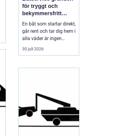
för tryggt och
bekymmersfritt
båtliv
En båt som startar direkt,
går rent och tar dig hem i
alla väder är ingen
slump. Bakom varje
30 juli 2026
problemfri båttur ligger
genomtänkt underhåll,
regelbundna kontroller
och en tydlig plan för
service. Många båtägare
väntar tills något går
sönder, men den s...