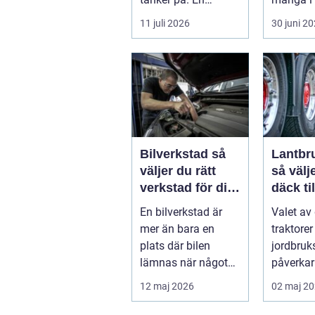
välskött hoj är inte
har cykel
11 juli 2026
30 juni 2
bara en fråga...
viktig d..
Bilverkstad så
Lantbr
väljer du rätt
så välj
verkstad för din
däck ti
bil
maskin
En bilverkstad är
Valet av 
mer än bara en
traktore
plats där bilen
jordbruk
lämnas när något
påverkar
går sönder. Rätt
många tr
12 maj 2026
02 maj 2
verkstad blir en ...
däck ger 