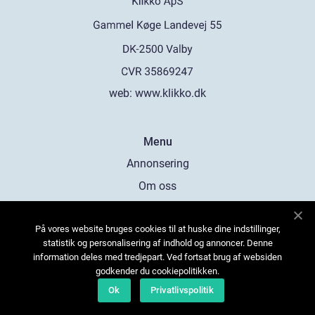
web:
www.klikko.dk
Menu
Annonsering
Om oss
Cookies
På vores website bruges cookies til at huske dine indstillinger,
Kontakta oss
statistik og personalisering af indhold og annoncer. Denne
Sitemap
information deles med tredjepart. Ved fortsat brug af websiden
godkender du cookiepolitikken.
Ok
Privatlivspolitik