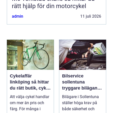
rätt hjälp för din motorcykel
admin
11 juli 2026
Cykelaffär
Bilservice
linköping så hittar
sollentuna
du rätt butik, cykel
tryggare bilägande
och service
året runt
Att välja cykel handlar
Bilägare i Sollentuna
om mer än pris och
ställer höga krav på
färg. För många i
både säkerhet och