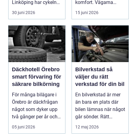
Linköping har cykeln
komfort. Vägarna
blivit en viktig d...
växlar mellan
30 juni 2026
15 juni 2026
motorväg...
Däckhotell Örebro
Bilverkstad så
smart förvaring för
väljer du rätt
säkrare bilkörning
verkstad för din bil
För många bilägare i
En bilverkstad är mer
Örebro är däckfrågan
än bara en plats där
något som dyker upp
bilen lämnas när något
två gånger per år och
går sönder. Rätt
mest känns som e...
verkstad blir en ...
05 juni 2026
12 maj 2026