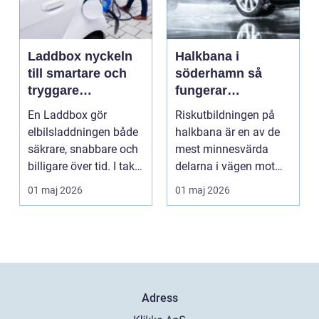
Laddbox nyckeln
Halkbana i
till smartare och
söderhamn så
tryggare
fungerar
elbilsladdning
riskutbildningen
En Laddbox gör
Riskutbildningen på
hemma
och därför spelar
elbilsladdningen både
halkbana är en av de
den roll
säkrare, snabbare och
mest minnesvärda
billigare över tid. I takt
delarna i vägen mot
med att fler s...
körkort. Många
01 maj 2026
01 maj 2026
kommer ...
Adress