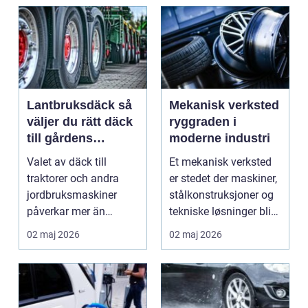
Lantbruksdäck så
Mekanisk verksted
väljer du rätt däck
ryggraden i
till gårdens
moderne industri
maskiner
Valet av däck till
Et mekanisk verksted
traktorer och andra
er stedet der maskiner,
jordbruksmaskiner
stålkonstruksjoner og
påverkar mer än
tekniske løsninger blir
många tror. Rätt däck
holdt i g...
02 maj 2026
02 maj 2026
ger b...