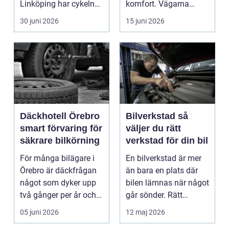
Linköping har cykeln
komfort. Vägarna
blivit en viktig d...
växlar mellan
30 juni 2026
15 juni 2026
motorväg...
Däckhotell Örebro
Bilverkstad så
smart förvaring för
väljer du rätt
säkrare bilkörning
verkstad för din bil
För många bilägare i
En bilverkstad är mer
Örebro är däckfrågan
än bara en plats där
något som dyker upp
bilen lämnas när något
två gånger per år och
går sönder. Rätt
mest känns som e...
verkstad blir en ...
05 juni 2026
12 maj 2026