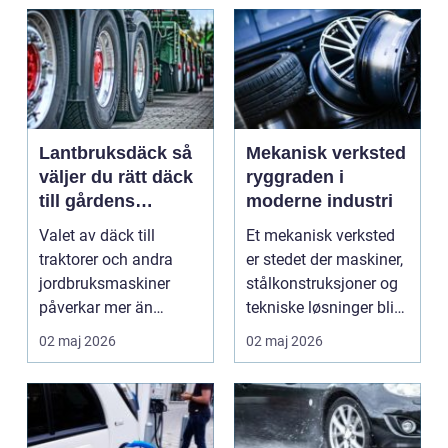
Lantbruksdäck så
Mekanisk verksted
väljer du rätt däck
ryggraden i
till gårdens
moderne industri
maskiner
Valet av däck till
Et mekanisk verksted
traktorer och andra
er stedet der maskiner,
jordbruksmaskiner
stålkonstruksjoner og
påverkar mer än
tekniske løsninger blir
många tror. Rätt däck
holdt i g...
02 maj 2026
02 maj 2026
ger b...