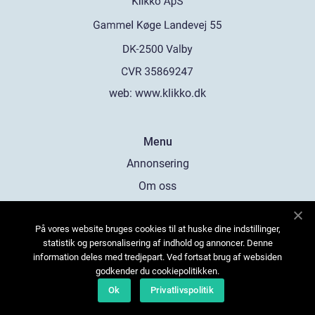
web:
www.klikko.dk
Menu
Annonsering
Om oss
Cookies
På vores website bruges cookies til at huske dine indstillinger,
Kontakta oss
statistik og personalisering af indhold og annoncer. Denne
Sitemap
information deles med tredjepart. Ved fortsat brug af websiden
godkender du cookiepolitikken.
Ok
Privatlivspolitik