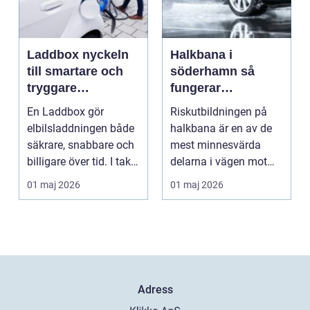
Laddbox nyckeln
Halkbana i
till smartare och
söderhamn så
tryggare
fungerar
elbilsladdning
riskutbildningen
En Laddbox gör
Riskutbildningen på
hemma
och därför spelar
elbilsladdningen både
halkbana är en av de
den roll
säkrare, snabbare och
mest minnesvärda
billigare över tid. I takt
delarna i vägen mot
med att fler s...
körkort. Många
01 maj 2026
01 maj 2026
kommer ...
Adress