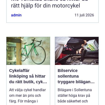
rätt hjälp för din motorcykel
admin
11 juli 2026
Cykelaffär
Bilservice
linköping så hittar
sollentuna
du rätt butik, cykel
tryggare bilägande
och service
året runt
Att välja cykel handlar
Bilägare i Sollentuna
om mer än pris och
ställer höga krav på
färg. För många i
både säkerhet och