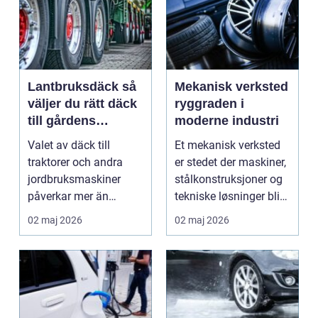
Lantbruksdäck så
Mekanisk verksted
väljer du rätt däck
ryggraden i
till gårdens
moderne industri
maskiner
Valet av däck till
Et mekanisk verksted
traktorer och andra
er stedet der maskiner,
jordbruksmaskiner
stålkonstruksjoner og
påverkar mer än
tekniske løsninger blir
många tror. Rätt däck
holdt i g...
02 maj 2026
02 maj 2026
ger b...