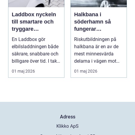
Laddbox nyckeln
Halkbana i
till smartare och
söderhamn så
tryggare
fungerar
elbilsladdning
riskutbildningen
En Laddbox gör
Riskutbildningen på
hemma
och därför spelar
elbilsladdningen både
halkbana är en av de
den roll
säkrare, snabbare och
mest minnesvärda
billigare över tid. I takt
delarna i vägen mot
med att fler s...
körkort. Många
01 maj 2026
01 maj 2026
kommer ...
Adress