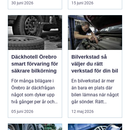
blivit en viktig d...
växlar mellan
30 juni 2026
15 juni 2026
motorväg...
Däckhotell Örebro
Bilverkstad så
smart förvaring för
väljer du rätt
säkrare bilkörning
verkstad för din bil
För många bilägare i
En bilverkstad är mer
Örebro är däckfrågan
än bara en plats där
något som dyker upp
bilen lämnas när något
två gånger per år och
går sönder. Rätt
mest känns som e...
verkstad blir en ...
05 juni 2026
12 maj 2026