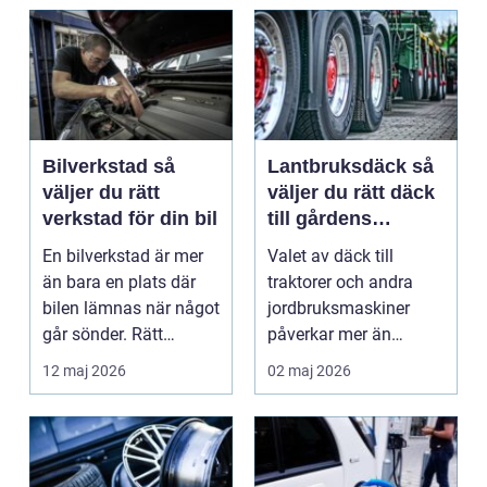
Bilverkstad så
Lantbruksdäck så
väljer du rätt
väljer du rätt däck
verkstad för din bil
till gårdens
maskiner
En bilverkstad är mer
Valet av däck till
än bara en plats där
traktorer och andra
bilen lämnas när något
jordbruksmaskiner
går sönder. Rätt
påverkar mer än
verkstad blir en ...
många tror. Rätt däck
12 maj 2026
02 maj 2026
ger b...