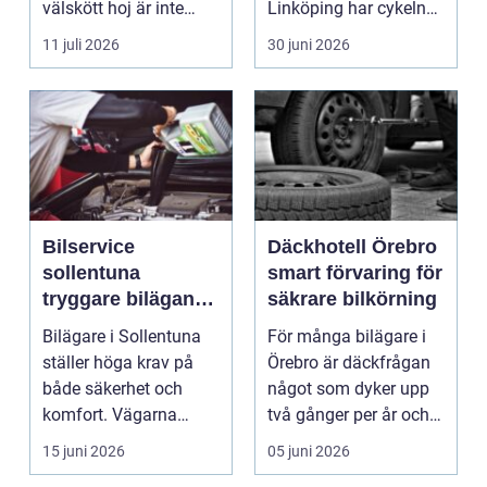
välskött hoj är inte
Linköping har cykeln
bara en fråga...
blivit en viktig d...
11 juli 2026
30 juni 2026
Bilservice
Däckhotell Örebro
sollentuna
smart förvaring för
tryggare bilägande
säkrare bilkörning
året runt
Bilägare i Sollentuna
För många bilägare i
ställer höga krav på
Örebro är däckfrågan
både säkerhet och
något som dyker upp
komfort. Vägarna
två gånger per år och
växlar mellan
mest känns som e...
15 juni 2026
05 juni 2026
motorväg...