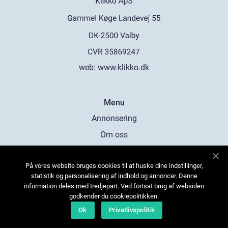
web:
www.klikko.dk
Menu
Annonsering
Om oss
Cookies
På vores website bruges cookies til at huske dine indstillinger,
Kontakta oss
statistik og personalisering af indhold og annoncer. Denne
Sitemap
information deles med tredjepart. Ved fortsat brug af websiden
godkender du cookiepolitikken.
Ok
Privatlivspolitik