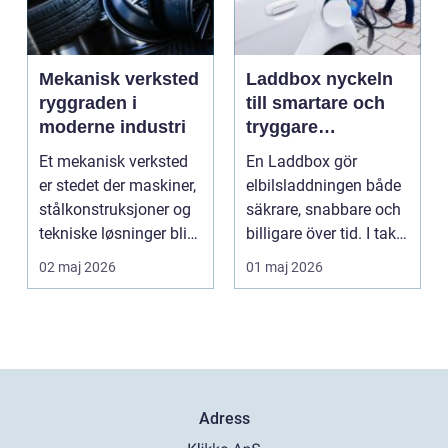
Mekanisk verksted
Laddbox nyckeln
ryggraden i
till smartare och
moderne industri
tryggare
elbilsladdning
Et mekanisk verksted
En Laddbox gör
hemma
er stedet der maskiner,
elbilsladdningen både
stålkonstruksjoner og
säkrare, snabbare och
tekniske løsninger blir
billigare över tid. I takt
holdt i g...
med att fler s...
02 maj 2026
01 maj 2026
Adress