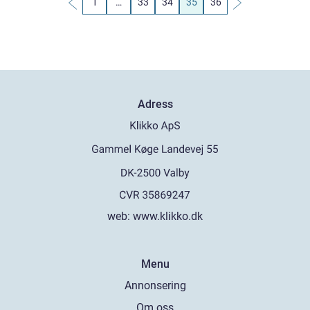
1
…
33
34
35
36
Adress
web:
www.klikko.dk
Menu
Annonsering
Om oss