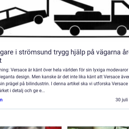
 i strömsund trygg hjälp på vägarna året
t
ning: Versace är känt över hela världen för sin lyxiga modevaror
eleganta design. Men kanske är det inte lika känt att Versace äve
sin prägel på bilindustrin. I denna artikel ska vi utforska Versace
rket i detalj och ge e...
n
30 jul