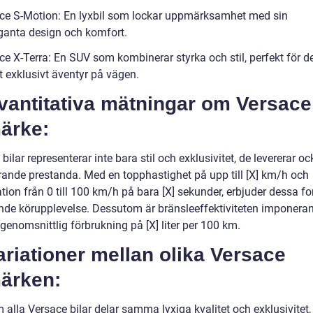
ce S-Motion: En lyxbil som lockar uppmärksamhet med sin
ganta design och komfort.
ce X-Terra: En SUV som kombinerar styrka och stil, perfekt för 
t exklusivt äventyr på vägen.
vantitativa mätningar om Versace
ärke:
bilar representerar inte bara stil och exklusivitet, de levererar o
ande prestanda. Med en topphastighet på upp till [X] km/h och
tion från 0 till 100 km/h på bara [X] sekunder, erbjuder dessa f
de körupplevelse. Dessutom är bränsleeffektiviteten imponeran
genomsnittlig förbrukning på [X] liter per 100 km.
ariationer mellan olika Versace
märken:
alla Versace bilar delar samma lyxiga kvalitet och exklusivitet,