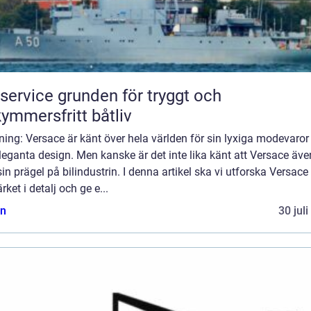
e grunden för tryggt och
ymmersfritt båtliv
ning: Versace är känt över hela världen för sin lyxiga modevaror
eleganta design. Men kanske är det inte lika känt att Versace äve
sin prägel på bilindustrin. I denna artikel ska vi utforska Versace
rket i detalj och ge e...
n
30 jul