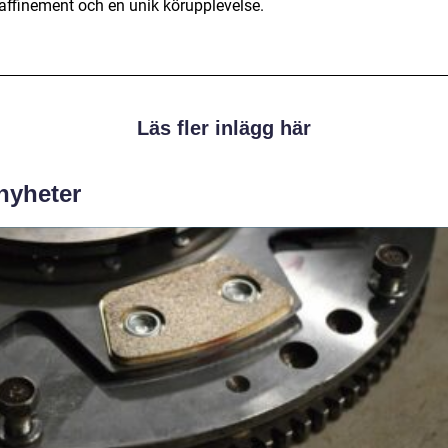
 raffinement och en unik körupplevelse.
Läs fler inlägg här
 nyheter