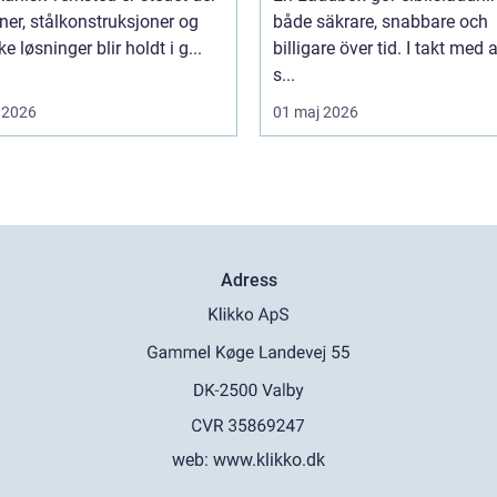
er, stålkonstruksjoner og
både säkrare, snabbare och
e løsninger blir holdt i g...
billigare över tid. I takt med a
s...
 2026
01 maj 2026
Adress
web:
www.klikko.dk