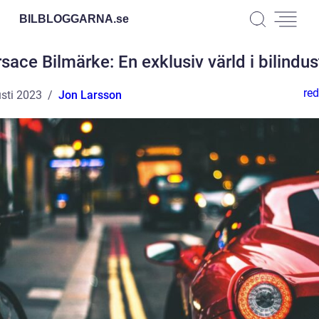
BILBLOGGARNA.
se
sace Bilmärke: En exklusiv värld i bilindus
red
sti 2023
Jon Larsson