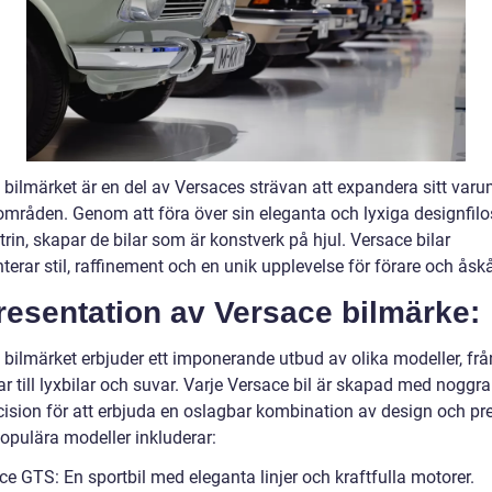
 bilmärket är en del av Versaces strävan att expandera sitt var
 områden. Genom att föra över sin eleganta och lyxiga designfiloso
trin, skapar de bilar som är konstverk på hjul. Versace bilar
terar stil, raffinement och en unik upplevelse för förare och åsk
resentation av Versace bilmärke:
 bilmärket erbjuder ett imponerande utbud av olika modeller, frå
ar till lyxbilar och suvar. Varje Versace bil är skapad med noggr
cision för att erbjuda en oslagbar kombination av design och pr
opulära modeller inkluderar:
e GTS: En sportbil med eleganta linjer och kraftfulla motorer.