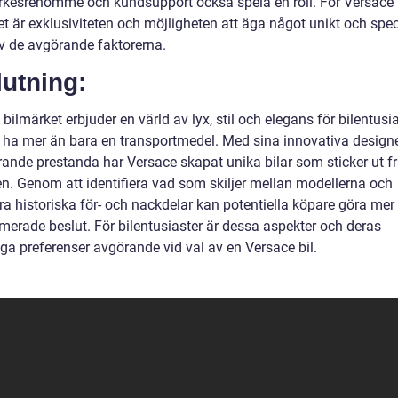
kesrenommé och kundsupport också spela en roll. För Versace
t är exklusiviteten och möjligheten att äga något unikt och speci
v de avgörande faktorerna.
utning:
bilmärket erbjuder en värld av lyx, stil och elegans för bilentusi
l ha mer än bara en transportmedel. Med sina innovativa design
ande prestanda har Versace skapat unika bilar som sticker ut f
. Genom att identifiera vad som skiljer mellan modellerna och
ra historiska för- och nackdelar kan potentiella köpare göra mer
rmerade beslut. För bilentusiaster är dessa aspekter och deras
ga preferenser avgörande vid val av en Versace bil.