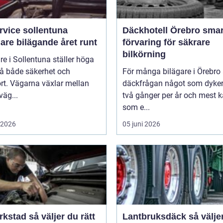
rvice sollentuna
Däckhotell Örebro smart
are bilägande året runt
förvaring för säkrare
bilkörning
re i Sollentuna ställer höga
på både säkerhet och
För många bilägare i Örebro 
rt. Vägarna växlar mellan
däckfrågan något som dyke
äg...
två gånger per år och mest 
som e...
i 2026
05 juni 2026
så väljer du rätt
Lantbruksdäck så väljer du