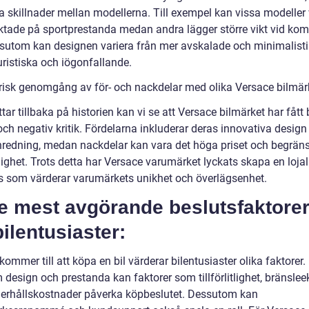
sa skillnader mellan modellerna. Till exempel kan vissa modeller
iktade på sportprestanda medan andra lägger större vikt vid kom
ssutom kan designen variera från mer avskalade och minimalistis
uristiska och iögonfallande.
orisk genomgång av för- och nackdelar med olika Versace bilmär
ittar tillbaka på historien kan vi se att Versace bilmärket har fått
och negativ kritik. Fördelarna inkluderar deras innovativa design
inredning, medan nackdelar kan vara det höga priset och begrän
lighet. Trots detta har Versace varumärket lyckats skapa en lojal
 som värderar varumärkets unikhet och överlägsenhet.
De mest avgörande beslutsfaktore
bilentusiaster:
kommer till att köpa en bil värderar bilentusiaster olika faktorer.
 design och prestanda kan faktorer som tillförlitlighet, bränsle
erhållskostnader påverka köpbeslutet. Dessutom kan