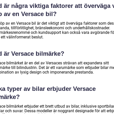
 är några viktiga faktorer att överväga 
p av en Versace bil?
öp av en Versace bil är det viktigt att överväga faktorer som des
anda, tillförlitlighet, bränsleekonomi och underhållskostnader.
märkesrenommé och kundsupport kan också vara avgörande för
 ett välinformerat beslut.
d är Versace bilmärke?
ace bilmärket är en del av Versaces strävan att expandera sitt
ärke till bilindustrin. Det är ett varumärke som erbjuder bilar m
ination av lyxig design och imponerande prestanda.
ka typer av bilar erbjuder Versace
lmärke?
ce bilmärket erbjuder ett brett utbud av bilar, inklusive sportbilar
ilar och suvar. Dessa modeller är noggrant designade för att erb