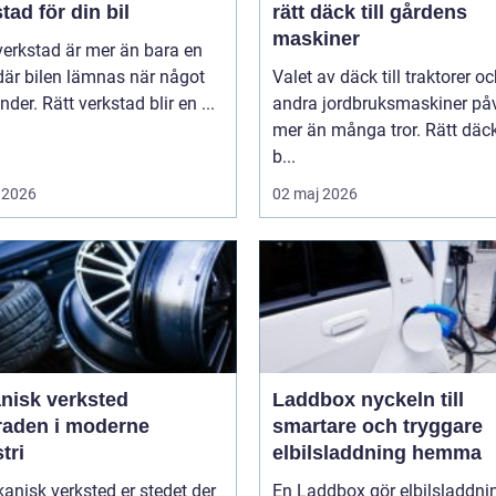
tad för din bil
rätt däck till gårdens
maskiner
verkstad är mer än bara en
där bilen lämnas när något
Valet av däck till traktorer o
nder. Rätt verkstad blir en ...
andra jordbruksmaskiner på
mer än många tror. Rätt däc
b...
 2026
02 maj 2026
nisk verksted
Laddbox nyckeln till
raden i moderne
smartare och tryggare
tri
elbilsladdning hemma
anisk verksted er stedet der
En Laddbox gör elbilsladdni