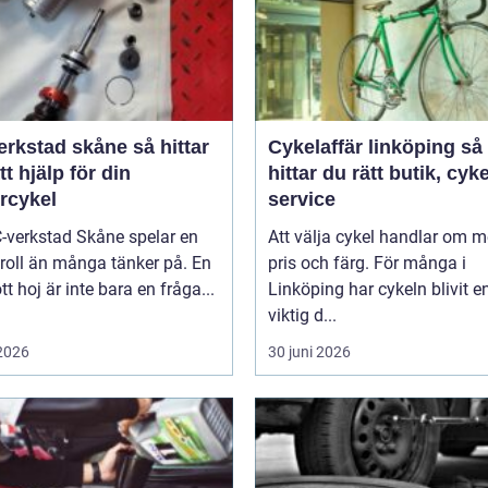
stad skåne så hittar
Cykelaffär linköping så
tt hjälp för din
hittar du rätt butik, cyk
rcykel
service
-verkstad Skåne spelar en
Att välja cykel handlar om m
 roll än många tänker på. En
pris och färg. För många i
tt hoj är inte bara en fråga...
Linköping har cykeln blivit e
viktig d...
 2026
30 juni 2026