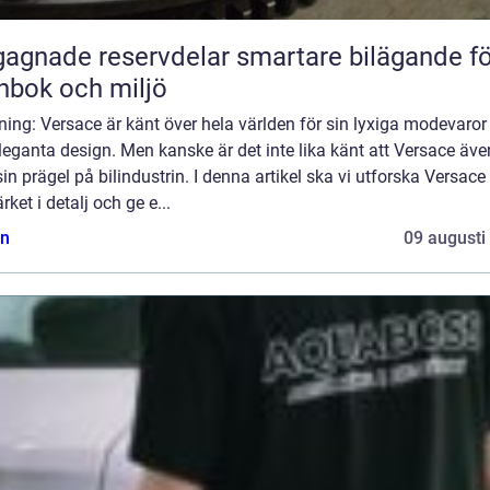
ade reservdelar smartare bilägande för
nbok och miljö
ning: Versace är känt över hela världen för sin lyxiga modevaror
eleganta design. Men kanske är det inte lika känt att Versace äve
sin prägel på bilindustrin. I denna artikel ska vi utforska Versace
rket i detalj och ge e...
n
09 augusti