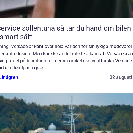
ice sollentuna så tar du hand om bilen på
 smart sätt
ning: Versace är känt över hela världen för sin lyxiga modevaror
eleganta design. Men kanske är det inte lika känt att Versace äve
sin prägel på bilindustrin. I denna artikel ska vi utforska Versace
rket i detalj och ge e...
 Lindgren
02 augusti