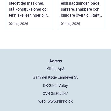
hemma
stedet der maskiner,
elbilsladdningen både
stålkonstruksjoner og
säkrare, snabbare och
tekniske løsninger blir
billigare över tid. I takt
holdt i g...
med att fler s...
02 maj 2026
01 maj 2026
Adress
web:
www.klikko.dk