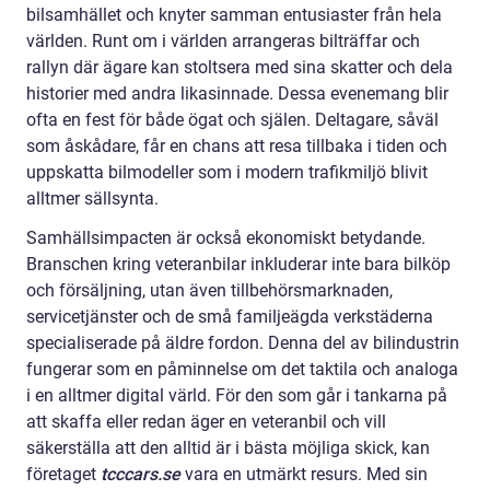
bilsamhället och knyter samman entusiaster från hela
världen. Runt om i världen arrangeras bilträffar och
rallyn där ägare kan stoltsera med sina skatter och dela
historier med andra likasinnade. Dessa evenemang blir
ofta en fest för både ögat och själen. Deltagare, såväl
som åskådare, får en chans att resa tillbaka i tiden och
uppskatta bilmodeller som i modern trafikmiljö blivit
alltmer sällsynta.
Samhällsimpacten är också ekonomiskt betydande.
Branschen kring veteranbilar inkluderar inte bara bilköp
och försäljning, utan även tillbehörsmarknaden,
servicetjänster och de små familjeägda verkstäderna
specialiserade på äldre fordon. Denna del av bilindustrin
fungerar som en påminnelse om det taktila och analoga
i en alltmer digital värld. För den som går i tankarna på
att skaffa eller redan äger en veteranbil och vill
säkerställa att den alltid är i bästa möjliga skick, kan
företaget
tcccars.se
vara en utmärkt resurs. Med sin