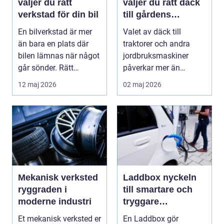
väljer du rätt
väljer du rätt däck
verkstad för din bil
till gårdens
maskiner
En bilverkstad är mer
Valet av däck till
än bara en plats där
traktorer och andra
bilen lämnas när något
jordbruksmaskiner
går sönder. Rätt
påverkar mer än
verkstad blir en ...
många tror. Rätt däck
12 maj 2026
02 maj 2026
ger b...
Mekanisk verksted
Laddbox nyckeln
ryggraden i
till smartare och
moderne industri
tryggare
elbilsladdning
Et mekanisk verksted er
En Laddbox gör