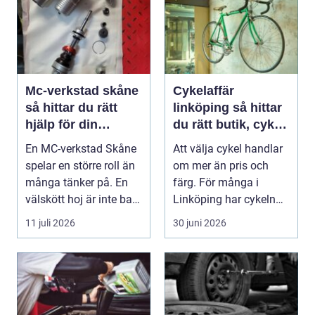
Mc-verkstad skåne
Cykelaffär
så hittar du rätt
linköping så hittar
hjälp för din
du rätt butik, cykel
motorcykel
och service
En MC-verkstad Skåne
Att välja cykel handlar
spelar en större roll än
om mer än pris och
många tänker på. En
färg. För många i
välskött hoj är inte bara
Linköping har cykeln
en fråga...
blivit en viktig d...
11 juli 2026
30 juni 2026