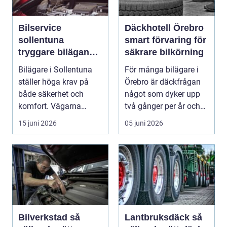
Bilservice
Däckhotell Örebro
sollentuna
smart förvaring för
tryggare bilägande
säkrare bilkörning
året runt
Bilägare i Sollentuna
För många bilägare i
ställer höga krav på
Örebro är däckfrågan
både säkerhet och
något som dyker upp
komfort. Vägarna
två gånger per år och
växlar mellan
mest känns som e...
15 juni 2026
05 juni 2026
motorväg...
Bilverkstad så
Lantbruksdäck så