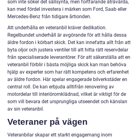
som inte söker det sällsynta, men fortfarande åtråvärda,
kan med fördel investera i märken som Ford, Saab eller
Mercedes-Benz från tidigare årtionden.
Att underhålla en veteranbil kräver dedikation.
Regelbundet underhåll är avgörande för att hålla dessa
äldre fordon i körbart skick. Det kan innefatta allt från att
byta oljor och justera ventiler till att hitta rätt reservdelar
från specialiserade leverantörer. För att säkerställa att en
veteranbil förblir i bästa möjliga skick kan man behöva
hjälp av experter som har rätt kompetens och erfarenhet
av äldre fordon. Här spelar engagerade bilverkstäder en
central roll. De kan erbjuda alltifrån renovering av
motordelar till interiöromklädnad, vilket är viktigt för de
som vill bevara det ursprungliga utseendet och känslan
av sin veteranbil.
Veteraner på vägen
Veteranbilar skapar ett starkt engagemang inom