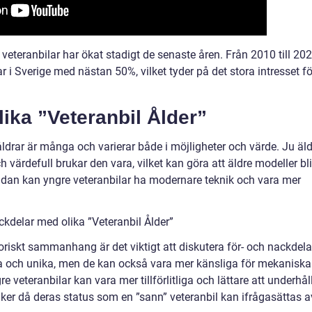
e veteranbilar har ökat stadigt de senaste åren. Från 2010 till 20
r i Sverige med nästan 50%, vilket tyder på det stora intresset fö
lika ”Veteranbil Ålder”
åldrar är många och varierar både i möjligheter och värde. Ju äl
h värdefull brukar den vara, vilket kan göra att äldre modeller bli
sidan kan yngre veteranbilar ha modernare teknik och vara mer
kdelar med olika ”Veteranbil Ålder”
istoriskt sammanhang är det viktigt att diskutera för- och nackdela
ta och unika, men de kan också vara mer känsliga för mekaniska
 veteranbilar kan vara mer tillförlitliga och lättare att underhål
er då deras status som en ”sann” veteranbil kan ifrågasättas a