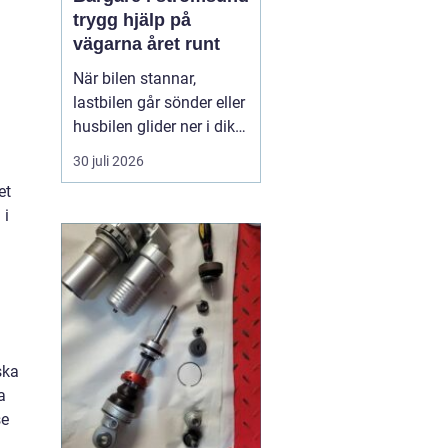
trygg hjälp på
vägarna året runt
När bilen stannar,
lastbilen går sönder eller
husbilen glider ner i diket
är behovet enkelt: snabb,
30 juli 2026
trygg och lugn hjälp på
et
plats. I Strömsund och
 i
de omgivande delarna
av Jämtland och södra
Lappland spelar
bärgningsfirmorna en
avgörande roll för att ...
ska
a
se