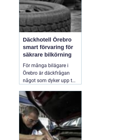
Däckhotell Örebro
smart förvaring för
säkrare bilkörning
För många bilägare i
Örebro är däckfrågan
något som dyker upp två
gånger per år och mest
känns som ett
nödvändigt ont. Tunga
lyft, smutsiga hjul och
jakt på förvaringsplats i
förråd eller garage gör
att däckbytet gärna