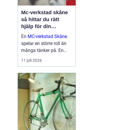
Mc-verkstad skåne
så hittar du rätt
hjälp för din
motorcykel
En
MC-verkstad Skåne
spelar en större roll än
många tänker på. En
välskött hoj är inte bara
11 juli 2026
en fråga om körglädje,
utan också om säkerhet,
ekonomi och livslängd
på din motorcykel. För
den som kör mycket...