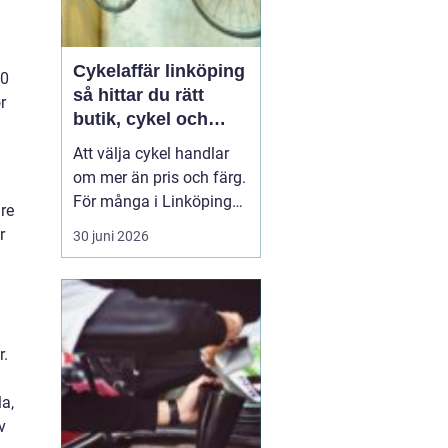
Cykelaffär linköping
20
så hittar du rätt
r
butik, cykel och
service
Att välja cykel handlar
om mer än pris och färg.
För många i Linköping
dre
har cykeln blivit en viktig
r
30 juni 2026
del av vardagen för
pendling, träning och
fritid. En bra
cykelaffär
Linköping
kan göra ...
r.
la,
v