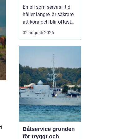
smart sätt
En bil som servas i tid
håller längre, är säkrare
att köra och blir oftast
billigare i längden. För
02 augusti 2026
den som kör mycket i
norra Stockholm
blir
Bilservice Sollentuna en
naturlig del av vardagen.
Med r...
i
Båtservice grunden
för tryggt och