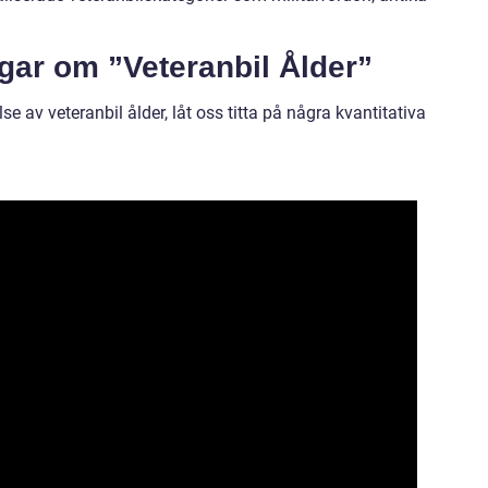
gar om ”Veteranbil Ålder”
e av veteranbil ålder, låt oss titta på några kvantitativa