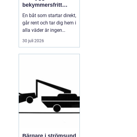
bekymmersfritt
båtliv
En båt som startar direkt,
går rent och tar dig hem i
alla väder är ingen
slump. Bakom varje
30 juli 2026
problemfri båttur ligger
genomtänkt underhåll,
regelbundna kontroller
och en tydlig plan för
service. Många båtägare
väntar tills något går
sönder, men den s...
Bärgare i strömsund