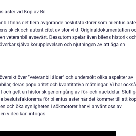
siaster vid Köp av Bil
anbil finns det flera avgörande beslutsfaktorer som bilentusiaste
ilens skick och autenticitet av stor vikt. Originaldokumentation o
en veteranbil avsevärt. Dessutom spelar även bilens historik oc
 påverkar själva körupplevelsen och njutningen av att äga en
g översikt över ”veteranbil ålder” och undersökt olika aspekter av
nbilar, deras popularitet och kvantitativa mätningar. Vi har också
g åt och gett en historisk genomgång av för- och nackdelar. Slutli
 beslutsfaktorerna för bilentusiaster när det kommer till att kö
ngen och öka synligheten i sökmotorer har vi använt oss av
r en video kan infogas