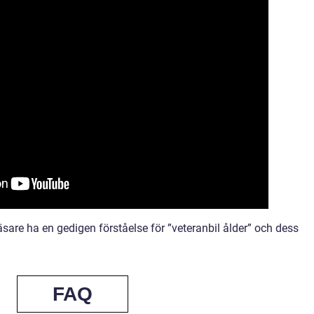
sare ha en gedigen förståelse för ”veteranbil ålder” och dess
FAQ