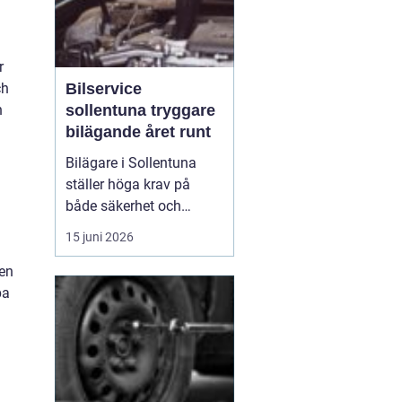
r
Bilservice
ch
sollentuna tryggare
h
bilägande året runt
Bilägare i Sollentuna
ställer höga krav på
både säkerhet och
komfort. Vägarna växlar
15 juni 2026
mellan motorväg,
stadstrafik och
gen
smågator med gupp och
pa
trottoarkanter. För att
bilen ska hålla över tid
och vara säker för både
förare och passagerare
behövs regelbu...