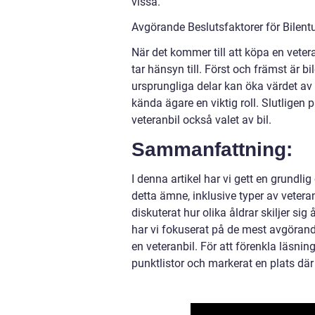
vissa.
Avgörande Beslutsfaktorer för Bilentu
När det kommer till att köpa en veter
tar hänsyn till. Först och främst är b
ursprungliga delar kan öka värdet av 
kända ägare en viktig roll. Slutligen
veteranbil också valet av bil.
Sammanfattning:
I denna artikel har vi gett en grundli
detta ämne, inklusive typer av vetera
diskuterat hur olika åldrar skiljer si
har vi fokuserat på de mest avgörande
en veteranbil. För att förenkla läsni
punktlistor och markerat en plats dä