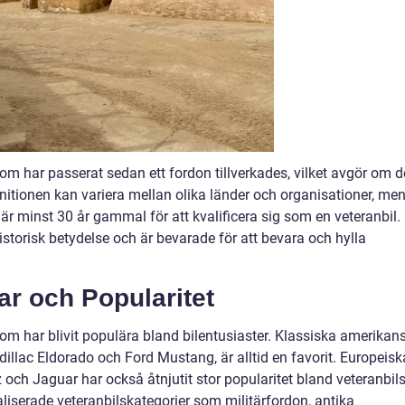
 som har passerat sedan ett fordon tillverkades, vilket avgör om d
itionen kan variera mellan olika länder och organisationer, men
 är minst 30 år gammal för att kvalificera sig som en veteranbil.
istorisk betydelse och är bevarade för att bevara och hylla
ar och Popularitet
 som har blivit populära bland bilentusiaster. Klassiska amerikan
dillac Eldorado och Ford Mustang, är alltid en favorit. Europeisk
ch Jaguar har också åtnjutit stor popularitet bland veteranbil
aliserade veteranbilskategorier som militärfordon, antika