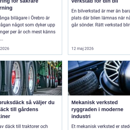
ring för säkrare
verkstad för din bil
rning
En bilverkstad är mer än bar
nga bilägare i Örebro är
plats där bilen lämnas när n
rågan något som dyker upp
går sönder. Rätt verkstad blir 
ånger per år och mest känns
..
i 2026
12 maj 2026
sdäck så väljer du
Mekanisk verksted
däck till gårdens
ryggraden i moderne
iner
industri
av däck till traktorer och
Et mekanisk verksted er sted