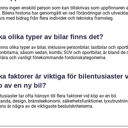
finns ingen enskild person som kan tillskrivas som uppfinnaren 
n. Bilens historia har genomgått en rad förändringar och utveckl
is med bidrag från flera individer och tekniska framsteg.
ka olika typer av bilar finns det?
inns olika typer av bilar, inklusive personbilar, lastbilar och sportb
onbilarna, såsom sedan, kombi, SUV och sportbilar, är bland de
lära och vanligt förekommande fordonskategorierna.
ka faktorer är viktiga för bilentusiaster 
 av en ny bil?
tusiaster tar ofta hänsyn till flera faktorer vid köp av en bil.
tanda, design, bränsleekonomi, säkerhetsfunktioner, lyxutrustni
ris är några av de viktigaste beslutskriterierna.