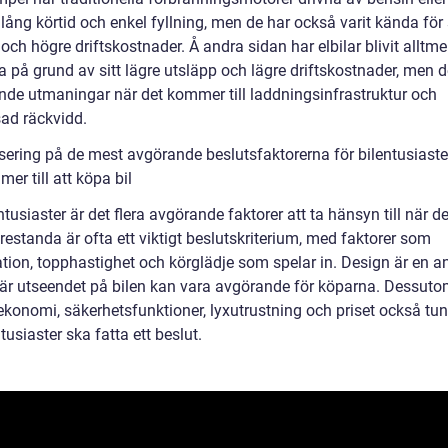
 lång körtid och enkel fyllning, men de har också varit kända för
och högre driftskostnader. Å andra sidan har elbilar blivit alltme
 på grund av sitt lägre utsläpp och lägre driftskostnader, men d
ande utmaningar när det kommer till laddningsinfrastruktur och
ad räckvidd.
sering på de mest avgörande beslutsfaktorerna för bilentusiaste
er till att köpa bil
ntusiaster är det flera avgörande faktorer att ta hänsyn till när d
Prestanda är ofta ett viktigt beslutskriterium, med faktorer som
ation, topphastighet och körglädje som spelar in. Design är en 
där utseendet på bilen kan vara avgörande för köparna. Dessuto
ekonomi, säkerhetsfunktioner, lyxutrustning och priset också tun
ntusiaster ska fatta ett beslut.