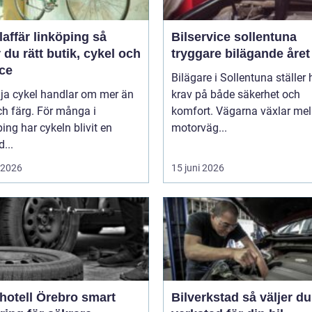
affär linköping så
Bilservice sollentuna
r du rätt butik, cykel och
tryggare bilägande året
ice
Bilägare i Sollentuna ställer
lja cykel handlar om mer än
krav på både säkerhet och
ch färg. För många i
komfort. Vägarna växlar mel
ing har cykeln blivit en
motorväg...
d...
i 2026
15 juni 2026
tell Örebro smart
Bilverkstad så väljer du rätt