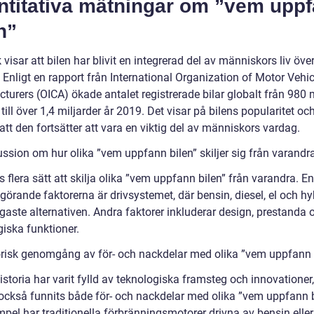
ntitativa mätningar om ”vem upp
n”
k visar att bilen har blivit en integrerad del av människors liv öve
 Enligt en rapport från International Organization of Motor Vehic
turers (OICA) ökade antalet registrerade bilar globalt från 980 
till över 1,4 miljarder år 2019. Det visar på bilens popularitet oc
tt den fortsätter att vara en viktig del av människors vardag.
ussion om hur olika ”vem uppfann bilen” skiljer sig från varandr
s flera sätt att skilja olika ”vem uppfann bilen” från varandra. E
örande faktorerna är drivsystemet, där bensin, diesel, el och hy
gaste alternativen. Andra faktorer inkluderar design, prestanda 
giska funktioner.
orisk genomgång av för- och nackdelar med olika ”vem uppfann 
istoria har varit fylld av teknologiska framsteg och innovatione
 också funnits både för- och nackdelar med olika ”vem uppfann b
mpel har traditionella förbränningsmotorer drivna av bensin eller