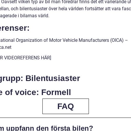
g. Oavsett vilken typ av bil man föredrar finns det ett varierande u
llan, och bilentusiaster över hela världen fortsätter att vara fas
agerade i bilarnas värld.
erenser:
rnational Organization of Motor Vehicle Manufacturers (OICA) –
a.net
FÖR VIDEOREFERENS HÄR]
rupp: Bilentusiaster
 of voice: Formell
FAQ
m uppfann den första bilen?