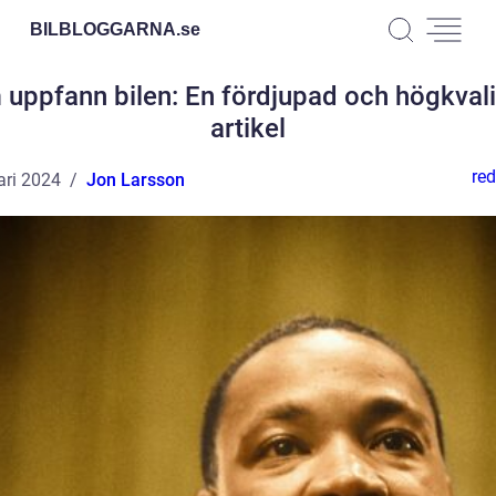
BILBLOGGARNA.
se
uppfann bilen: En fördjupad och högkvali
artikel
red
ari 2024
Jon Larsson