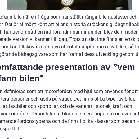
fann bilen är en fråga som har ställt många bilentusiaster och
er. Det är allmänt känt att bilens historia sträcker sig långt tillbak
ch har genomgått en rad förändringar innan den blev den moder
rade version vi känner till idag. Trots att det inte finns en enskil
som kan tillskrivas som den absoluta uppfinnaren av bilen, så fi
vgörande bidragsgivare som har format dess utveckling genom å
omfattande presentation av ”vem
fann bilen”
an definieras som ett motorfordon med hjul som används för att
tera personer och gods på vägar. Det finns olika typer av bilar, i
lar, lastbilar och sportbilar, och de varierar i storlek, kraft och
ingsområde. Personbilar är bland de mest populära och vanlig
mande fordonstyperna och de finns i olika klasser som sedan, 
 sportbil.