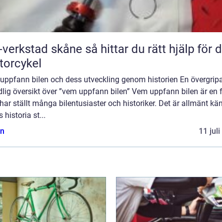
tad skåne så hittar du rätt hjälp för din
orcykel
uppfann bilen och dess utveckling genom historien En övergrip
lig översikt över ”vem uppfann bilen” Vem uppfann bilen är en 
ar ställt många bilentusiaster och historiker. Det är allmänt kän
s historia st...
n
11 jul