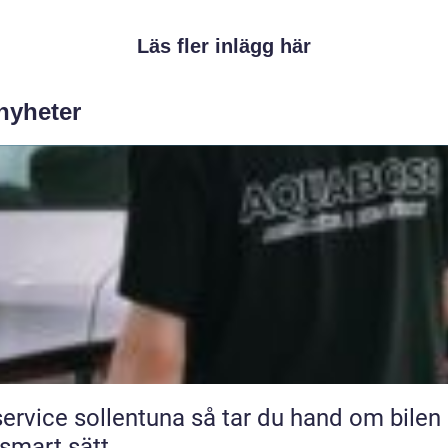
Läs fler inlägg här
 nyheter
ice sollentuna så tar du hand om bilen på
 smart sätt