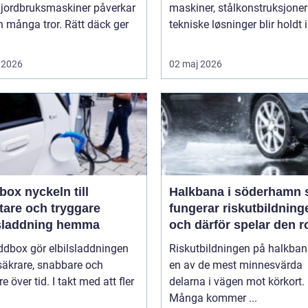
 jordbruksmaskiner påverkar
maskiner, stålkonstruksjoner
 många tror. Rätt däck ger
tekniske løsninger blir holdt i 
 2026
02 maj 2026
keln till
Halkbana i söderhamn så
tare och tryggare
fungerar riskutbildning
lsladdning hemma
och därför spelar den ro
ddbox gör elbilsladdningen
Riskutbildningen på halkban
säkrare, snabbare och
en av de mest minnesvärda
re över tid. I takt med att fler
delarna i vägen mot körkort.
Många kommer ...