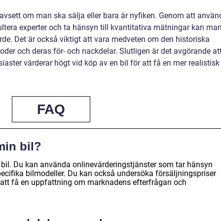
gt oavsett om man ska sälja eller bara är nyfiken. Genom att anvä
ltera experter och ta hänsyn till kvantitativa mätningar kan ma
värde. Det är också viktigt att vara medveten om den historiska
der och deras för- och nackdelar. Slutligen är det avgörande at
iaster värderar högt vid köp av en bil för att få en mer realistisk
FAQ
min bil?
in bil. Du kan använda onlinevärderingstjänster som tar hänsyn
pecifika bilmodeller. Du kan också undersöka försäljningspriser
ör att få en uppfattning om marknadens efterfrågan och