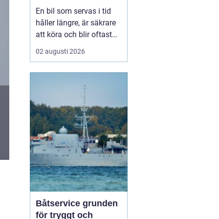
smart sätt
En bil som servas i tid
håller längre, är säkrare
att köra och blir oftast
billigare i längden. För
02 augusti 2026
den som kör mycket i
norra Stockholm
blir
Bilservice Sollentuna en
naturlig del av vardagen.
Med r...
Båtservice grunden
för tryggt och