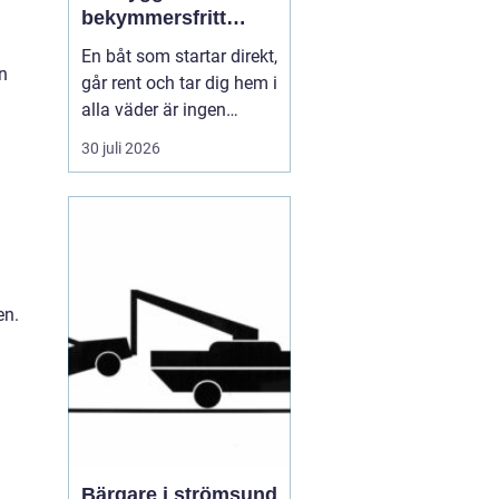
bekymmersfritt
båtliv
En båt som startar direkt,
n
går rent och tar dig hem i
alla väder är ingen
slump. Bakom varje
30 juli 2026
problemfri båttur ligger
genomtänkt underhåll,
regelbundna kontroller
och en tydlig plan för
service. Många båtägare
väntar tills något går
en.
sönder, men den s...
Bärgare i strömsund