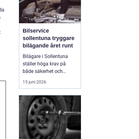
nda
n
Bilservice
t
sollentuna tryggare
bilägande året runt
Bilägare i Sollentuna
ställer höga krav på
både säkerhet och
komfort. Vägarna växlar
15 juni 2026
mellan motorväg,
stadstrafik och
smågator med gupp och
trottoarkanter. För att
bilen ska hålla över tid
och vara säker för både
förare och passagerare
behövs regelbu...