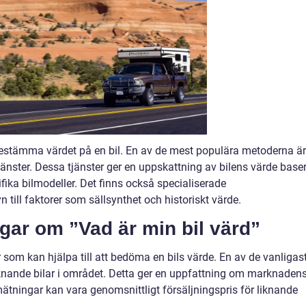
t bestämma värdet på en bil. En av de mest populära metoderna är
änster. Dessa tjänster ger en uppskattning av bilens värde base
ika bilmodeller. Det finns också specialiserade
 till faktorer som sällsynthet och historiskt värde.
gar om ”Vad är min bil värd”
r som kan hjälpa till att bedöma en bils värde. En av de vanligas
r liknande bilar i området. Detta ger en uppfattning om marknaden
ätningar kan vara genomsnittligt försäljningspris för liknande