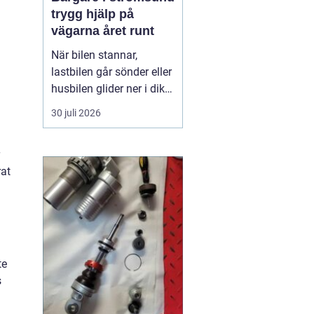
trygg hjälp på
vägarna året runt
När bilen stannar,
lastbilen går sönder eller
husbilen glider ner i diket
är behovet enkelt: snabb,
30 juli 2026
trygg och lugn hjälp på
plats. I Strömsund och
de omgivande delarna
rat
av Jämtland och södra
Lappland spelar
bärgningsfirmorna en
avgörande roll för att ...
te
s