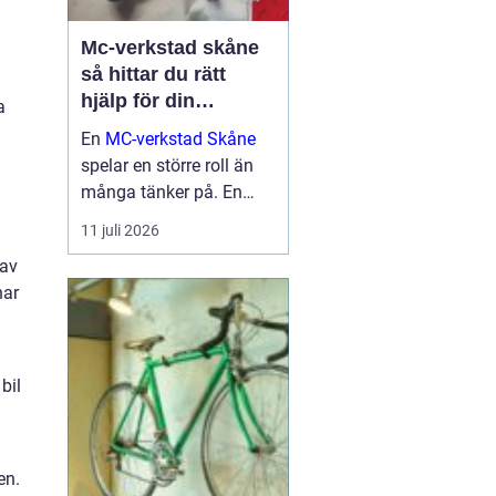
Mc-verkstad skåne
så hittar du rätt
hjälp för din
a
motorcykel
En
MC-verkstad Skåne
spelar en större roll än
många tänker på. En
välskött hoj är inte bara
11 juli 2026
en fråga om körglädje,
 av
utan också om säkerhet,
har
ekonomi och livslängd
på din motorcykel. För
den som kör mycket...
bil
en.