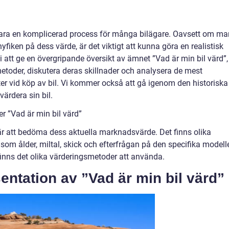
vara en komplicerad process för många bilägare. Oavsett om ma
 nyfiken på dess värde, är det viktigt att kunna göra en realistisk
 att ge en övergripande översikt av ämnet ”Vad är min bil värd”,
metoder, diskutera deras skillnader och analysera de mest
ter vid köp av bil. Vi kommer också att gå igenom den historiska
värdera sin bil.
er ”Vad är min bil värd”
r att bedöma dess aktuella marknadsvärde. Det finns olika
som ålder, miltal, skick och efterfrågan på den specifika modell
 finns det olika värderingsmetoder att använda.
ntation av ”Vad är min bil värd”