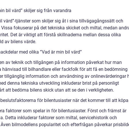
n bil värd” skiljer sig från varandra
l värd”-tjänster som skiljer sig åt i sina tillvägagångssätt och
. Vissa fokuserar på det tekniska skicket och miltal, medan andr
itet. Det är viktigt att förstå skillnaderna mellan dessa olika
ld av bilens värde.
ackdelar med olika ”Vad är min bil värd”
en av teknik och tillgången på information påverkat hur man
a hänvisad till bilhandlare eller fackfolk för att få en bedömning
er tillgänglig information och användning av onlinevärderingar 
med denna tekniska utveckling inkluderar brist på personligt
t att bedöma bilens skick utan att se den i verkligheten.
slutsfaktorerna för bilentusiaster när det kommer till att köpa 
lera faktorer som spelar in för bilentusiaster. Först och främst är
tiga. Detta inkluderar faktorer som miltal, servicehistorik och
. Även bilmodellens popularitet och efterfrågan påverkar prisbild