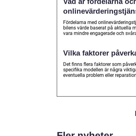
Vad är fördelarna o
onlinevärderingstjän
Fördelarna med onlinevärderingstj
bilens värde baserat på aktuella 
vara mindre engagerade och svåra 
Vilka faktorer påverk
Det finns flera faktorer som påverk
specifika modellen är några viktiga
eventuella problem eller reparatio
Fler nyheter