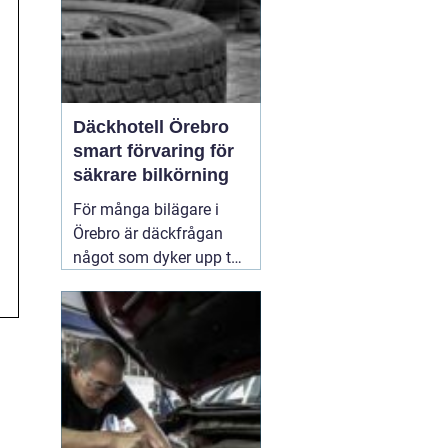
Däckhotell Örebro
smart förvaring för
säkrare bilkörning
För många bilägare i
Örebro är däckfrågan
något som dyker upp två
gånger per år och mest
känns som ett
nödvändigt ont. Tunga
lyft, smutsiga hjul och
jakt på förvaringsplats i
förråd eller garage gör
att däckbytet gärna