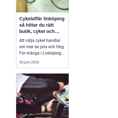
Cykelaffär linköping
så hittar du rätt
butik, cykel och
service
Att välja cykel handlar
om mer än pris och färg.
För många i Linköping
har cykeln blivit en viktig
30 juni 2026
del av vardagen för
pendling, träning och
fritid. En bra
cykelaffär
Linköping
kan göra ...