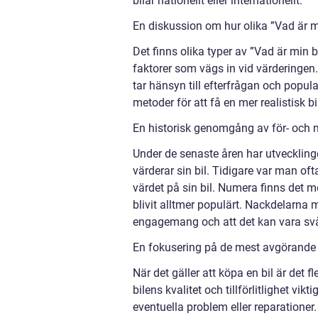
bilar nationellt eller internationellt.
En diskussion om hur olika ”Vad är mi
Det finns olika typer av ”Vad är min bi
faktorer som vägs in vid värderingen
tar hänsyn till efterfrågan och popular
metoder för att få en mer realistisk bi
En historisk genomgång av för- och n
Under de senaste åren har utveckling
värderar sin bil. Tidigare var man oft
värdet på sin bil. Numera finns det m
blivit alltmer populärt. Nackdelarna 
engagemang och att det kan vara svår
En fokusering på de mest avgörande be
När det gäller att köpa en bil är det f
bilens kvalitet och tillförlitlighet vik
eventuella problem eller reparationer