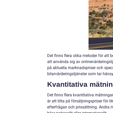
Det finns flera olika metoder för at
att använda sig av onlinevärderingstj
på aktuella marknadspriser och specif
bilarvärderingstjänster som tar hänsyn
Kvantitativa mätnin
Det finns flera kvantitativa mätninga
är att titta på försäljningspriser fö
efterfrågan och prissättning. Andra m