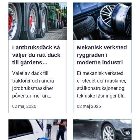
Lantbruksdäck så
Mekanisk verksted
väljer du rätt däck
ryggraden i
till gårdens
moderne industri
maskiner
Valet av däck till
Et mekanisk verksted
traktorer och andra
er stedet der maskiner,
jordbruksmaskiner
stålkonstruksjoner og
påverkar mer än
tekniske løsninger blir
många tror. Rätt däck
holdt i g...
02 maj 2026
02 maj 2026
ger b...