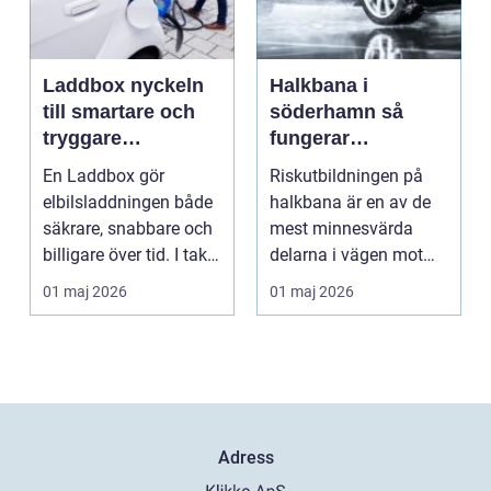
Laddbox nyckeln
Halkbana i
till smartare och
söderhamn så
tryggare
fungerar
elbilsladdning
riskutbildningen
En Laddbox gör
Riskutbildningen på
hemma
och därför spelar
elbilsladdningen både
halkbana är en av de
den roll
säkrare, snabbare och
mest minnesvärda
billigare över tid. I takt
delarna i vägen mot
med att fler s...
körkort. Många
01 maj 2026
01 maj 2026
kommer ...
Adress