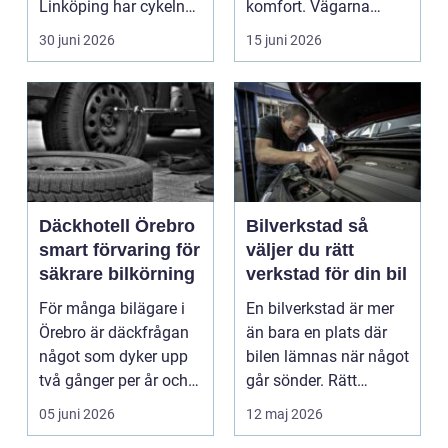
Linköping har cykeln
komfort. Vägarna
blivit en viktig d...
växlar mellan
30 juni 2026
15 juni 2026
motorväg...
Däckhotell Örebro
Bilverkstad så
smart förvaring för
väljer du rätt
säkrare bilkörning
verkstad för din bil
För många bilägare i
En bilverkstad är mer
Örebro är däckfrågan
än bara en plats där
något som dyker upp
bilen lämnas när något
två gånger per år och
går sönder. Rätt
mest känns som e...
verkstad blir en ...
05 juni 2026
12 maj 2026