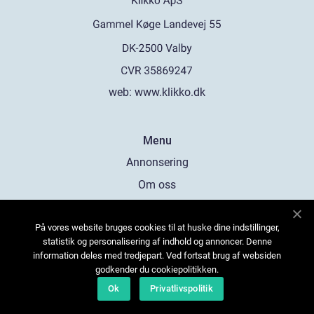
web:
www.klikko.dk
Menu
Annonsering
Om oss
Cookies
På vores website bruges cookies til at huske dine indstillinger,
Kontakta oss
statistik og personalisering af indhold og annoncer. Denne
Sitemap
information deles med tredjepart. Ved fortsat brug af websiden
godkender du cookiepolitikken.
Ok
Privatlivspolitik