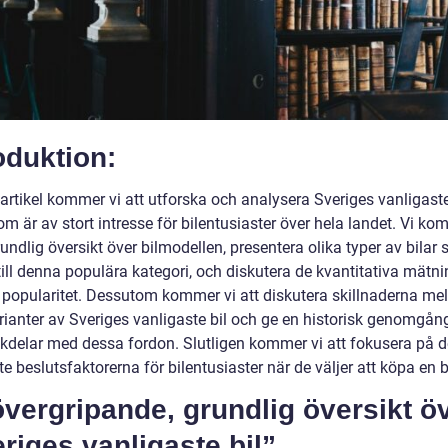
oduktion:
artikel kommer vi att utforska och analysera Sveriges vanligaste 
 är av stort intresse för bilentusiaster över hela landet. Vi ko
undlig översikt över bilmodellen, presentera olika typer av bilar
till denna populära kategori, och diskutera de kvantitativa mätn
 popularitet. Dessutom kommer vi att diskutera skillnaderna me
rianter av Sveriges vanligaste bil och ge en historisk genomgång
kdelar med dessa fordon. Slutligen kommer vi att fokusera på d
te beslutsfaktorerna för bilentusiaster när de väljer att köpa en bi
vergripande, grundlig översikt ö
riges vanligaste bil”