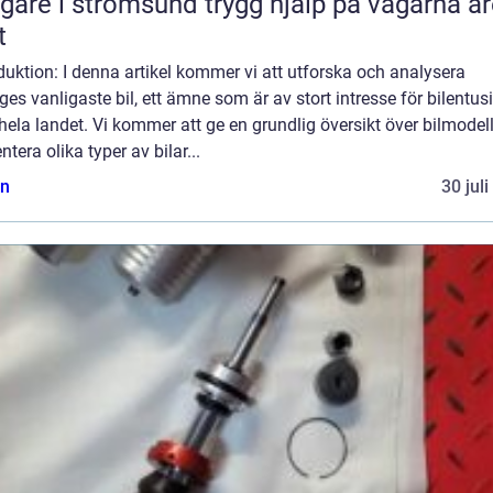
 i strömsund trygg hjälp på vägarna året
t
duktion: I denna artikel kommer vi att utforska och analysera
ges vanligaste bil, ett ämne som är av stort intresse för bilentus
hela landet. Vi kommer att ge en grundlig översikt över bilmodel
ntera olika typer av bilar...
n
30 jul