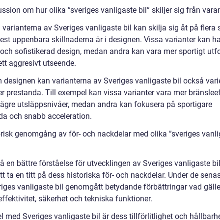
ssion om hur olika ”sveriges vanligaste bil” skiljer sig från vara
 varianterna av Sveriges vanligaste bil kan skilja sig åt på flera 
est uppenbara skillnaderna är i designen. Vissa varianter kan h
 och sofistikerad design, medan andra kan vara mer sportigt ut
ett aggresivt utseende.
 designen kan varianterna av Sveriges vanligaste bil också vari
er prestanda. Till exempel kan vissa varianter vara mer bränslee
lägre utsläppsnivåer, medan andra kan fokusera på sportigare
da och snabb acceleration.
orisk genomgång av för- och nackdelar med olika ”sveriges vanli
få en bättre förståelse för utvecklingen av Sveriges vanligaste bil
att ta en titt på dess historiska för- och nackdelar. Under de sena
riges vanligaste bil genomgått betydande förbättringar vad gälle
ffektivitet, säkerhet och tekniska funktioner.
l med Sveriges vanligaste bil är dess tillförlitlighet och hållbarhe