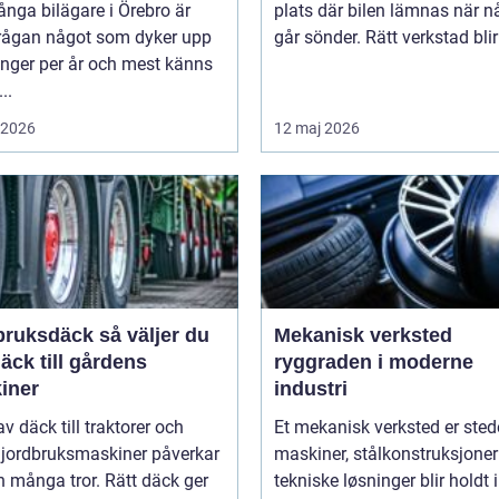
nga bilägare i Örebro är
plats där bilen lämnas när n
rågan något som dyker upp
går sönder. Rätt verkstad blir 
ånger per år och mest känns
..
i 2026
12 maj 2026
sdäck så väljer du
Mekanisk verksted
däck till gårdens
ryggraden i moderne
iner
industri
av däck till traktorer och
Et mekanisk verksted er sted
 jordbruksmaskiner påverkar
maskiner, stålkonstruksjoner
 många tror. Rätt däck ger
tekniske løsninger blir holdt i 