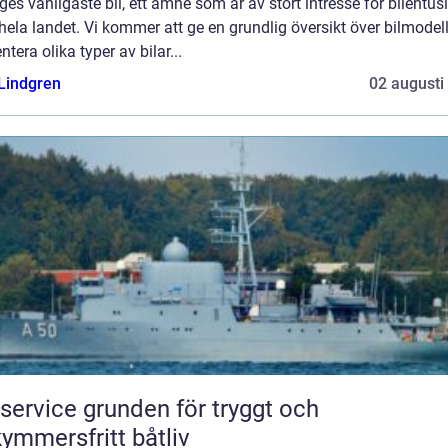
ges vanligaste bil, ett ämne som är av stort intresse för bilentus
hela landet. Vi kommer att ge en grundlig översikt över bilmodel
ntera olika typer av bilar...
 Lindgren
02 augusti
e grunden för tryggt och
ymmersfritt båtliv