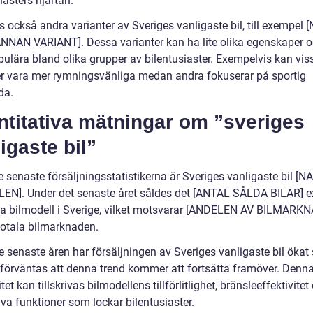
iasters hjärtan.
s också andra varianter av Sveriges vanligaste bil, till exempel
NNAN VARIANT]. Dessa varianter kan ha lite olika egenskaper 
pulära bland olika grupper av bilentusiaster. Exempelvis kan vis
er vara mer rymningsvänliga medan andra fokuserar på sportig
da.
ntitativa mätningar om ”sveriges
igaste bil”
e senaste försäljningsstatistikerna är Sveriges vanligaste bil [
N]. Under det senaste året såldes det [ANTAL SÅLDA BILAR] 
a bilmodell i Sverige, vilket motsvarar [ANDELEN AV BILMAR
totala bilmarknaden.
 senaste åren har försäljningen av Sveriges vanligaste bil ökat 
 förväntas att denna trend kommer att fortsätta framöver. Denn
tet kan tillskrivas bilmodellens tillförlitlighet, bränsleeffektivitet
va funktioner som lockar bilentusiaster.