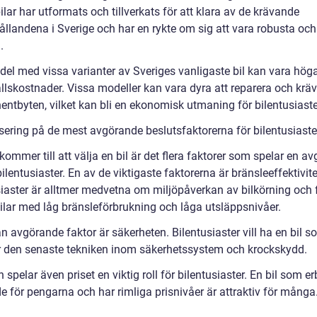
lar har utformats och tillverkats för att klara av de krävande
ållandena i Sverige och har en rykte om sig att vara robusta och
.
del med vissa varianter av Sveriges vanligaste bil kan vara hög
llskostnader. Vissa modeller kan vara dyra att reparera och krä
ntbyten, vilket kan bli en ekonomisk utmaning för bilentusiaste
sering på de mest avgörande beslutsfaktorerna för bilentusiaste
kommer till att välja en bil är det flera faktorer som spelar en a
 bilentusiaster. En av de viktigaste faktorerna är bränsleeffektivite
siaster är alltmer medvetna om miljöpåverkan av bilkörning och 
bilar med låg bränsleförbrukning och låga utsläppsnivåer.
 avgörande faktor är säkerheten. Bilentusiaster vill ha en bil s
r den senaste tekniken inom säkerhetssystem och krockskydd.
n spelar även priset en viktig roll för bilentusiaster. En bil som e
e för pengarna och har rimliga prisnivåer är attraktiv för många