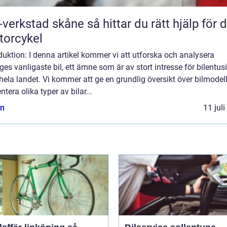
tad skåne så hittar du rätt hjälp för din
orcykel
duktion: I denna artikel kommer vi att utforska och analysera
ges vanligaste bil, ett ämne som är av stort intresse för bilentus
hela landet. Vi kommer att ge en grundlig översikt över bilmodel
ntera olika typer av bilar...
n
11 jul