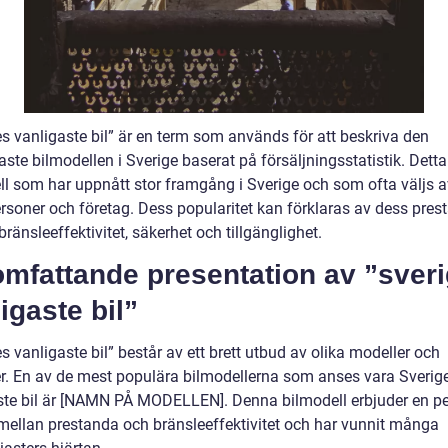
es vanligaste bil” är en term som används för att beskriva den
ste bilmodellen i Sverige baserat på försäljningsstatistik. Detta
ll som har uppnått stor framgång i Sverige och som ofta väljs 
ersoner och företag. Dess popularitet kan förklaras av dess pres
bränsleeffektivitet, säkerhet och tillgänglighet.
omfattande presentation av ”sver
igaste bil”
s vanligaste bil” består av ett brett utbud av olika modeller och
er. En av de mest populära bilmodellerna som anses vara Sverig
ste bil är [NAMN PÅ MODELLEN]. Denna bilmodell erbjuder en pe
mellan prestanda och bränsleeffektivitet och har vunnit många