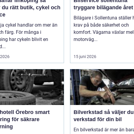
affär linköping så
Bilservice sollentuna
r du rätt butik, cykel och
tryggare bilägande året
ice
Bilägare i Sollentuna ställer
lja cykel handlar om mer än
krav på både säkerhet och
ch färg. För många i
komfort. Vägarna växlar mel
ing har cykeln blivit en
motorväg...
d...
i 2026
15 juni 2026
tell Örebro smart
Bilverkstad så väljer du rätt
ring för säkrare
verkstad för din bil
rning
En bilverkstad är mer än bar