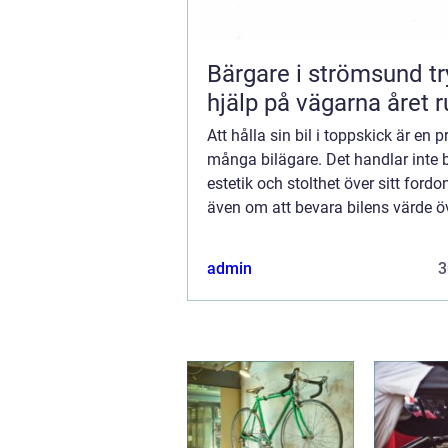
Bärgare i strömsund trygg
hjälp på vägarna året r
Att hålla sin bil i toppskick är en pr
många bilägare. Det handlar inte
estetik och stolthet över sitt fordo
även om att bevara bilens värde öv
av de mest utsatta delar...
admin
3