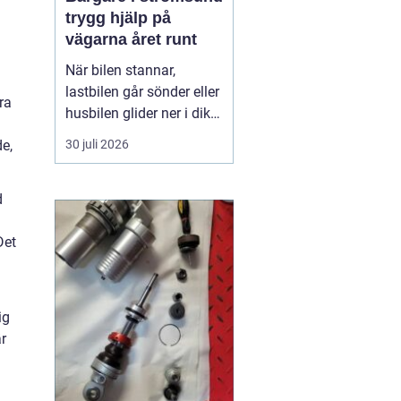
trygg hjälp på
vägarna året runt
När bilen stannar,
lastbilen går sönder eller
ra
husbilen glider ner i diket
är behovet enkelt: snabb,
30 juli 2026
de,
trygg och lugn hjälp på
plats. I Strömsund och
de omgivande delarna
d
av Jämtland och södra
Lappland spelar
Det
bärgningsfirmorna en
avgörande roll för att ...
ig
r
n