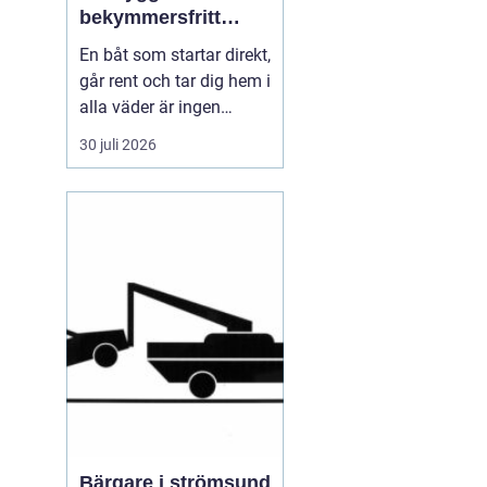
bekymmersfritt
båtliv
En båt som startar direkt,
går rent och tar dig hem i
alla väder är ingen
slump. Bakom varje
30 juli 2026
problemfri båttur ligger
genomtänkt underhåll,
regelbundna kontroller
och en tydlig plan för
service. Många båtägare
väntar tills något går
sönder, men den s...
Bärgare i strömsund