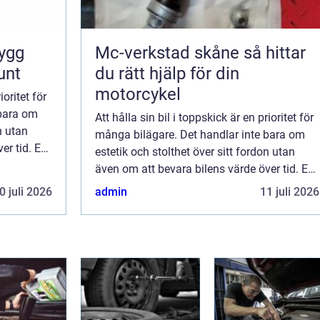
Mc-verkstad skåne så hittar
unt
du rätt hjälp för din
motorcykel
ioritet för
 bara om
Att hålla sin bil i toppskick är en prioritet för
n utan
många bilägare. Det handlar inte bara om
er tid. En
estetik och stolthet över sitt fordon utan
även om att bevara bilens värde över tid. En
av de mest utsatta delar...
0 juli 2026
admin
11 juli 2026