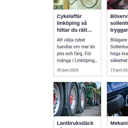
Cykelaffär
Bilserv
linköping så
sollen
hittar du rätt
trygga
butik, cykel och
bilägan
Att välja cykel
Bilägare 
service
runt
handlar om mer än
Sollentun
pris och färg. För
höga kra
många i Linköping
säkerhet
har cykeln blivit en
komfort.
30 juni 2026
15 juni 2
viktig d...
växlar m
motorväg
Lantbruksdäck
Mekani