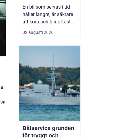
smart sätt
En bil som servas i tid
håller längre, är säkrare
att köra och blir oftast
billigare i längden. För
02 augusti 2026
den som kör mycket i
norra Stockholm
blir
Bilservice Sollentuna en
naturlig del av vardagen.
Med r...
na
ssa
Båtservice grunden
för tryggt och