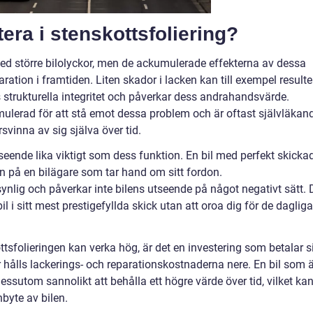
tera i stenskottsfoliering?
 med större bilolyckor, men de ackumulerade effekterna av dessa
ration i framtiden. Liten skador i lacken kan till exempel resulte
 strukturella integritet och påverkar dess andrahandsvärde.
rmulerad för att stå emot dessa problem och är oftast självläkan
rsvinna av sig själva över tid.
seende lika viktigt som dess funktion. En bil med perfekt skicka
en på en bilägare som tar hand om sitt fordon.
osynlig och påverkar inte bilens utseende på något negativt sätt. 
l i sitt mest prestigefyllda skick utan att oroa dig för de dagliga
tsfolieringen kan verka hög, är det en investering som betalar s
 hålls lackerings- och reparationskostnaderna nere. En bil som ä
essutom sannolikt att behålla ett högre värde över tid, vilket ka
nbyte av bilen.