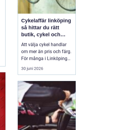
Cykelaffär linköping
så hittar du rätt
butik, cykel och
service
Att välja cykel handlar
om mer än pris och färg.
För många i Linköping
har cykeln blivit en viktig
30 juni 2026
del av vardagen för
pendling, träning och
fritid. En bra
cykelaffär
Linköping
kan göra ...