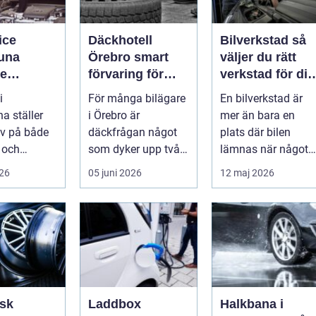
ice
Däckhotell
Bilverkstad så
tuna
Örebro smart
väljer du rätt
re
förvaring för
verkstad för din
de året
säkrare
bil
i
För många bilägare
En bilverkstad är
bilkörning
a ställer
i Örebro är
mer än bara en
v på både
däckfrågan något
plats där bilen
 och
som dyker upp två
lämnas när något
 Vägarna
gånger per år och
går sönder. Rätt
026
05 juni 2026
12 maj 2026
ellan
mest känns som e...
verkstad blir en ...
...
sk
Laddbox
Halkbana i