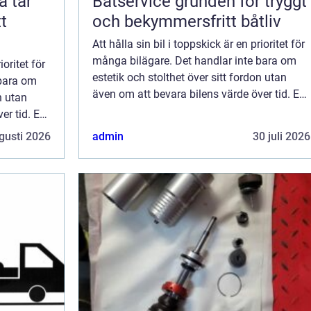
Båtservice grunden för tryggt
t
och bekymmersfritt båtliv
Att hålla sin bil i toppskick är en prioritet för
många bilägare. Det handlar inte bara om
ioritet för
estetik och stolthet över sitt fordon utan
 bara om
även om att bevara bilens värde över tid. En
n utan
av de mest utsatta delar...
er tid. En
gusti 2026
admin
30 juli 2026