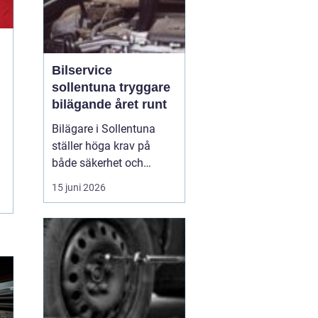
Bilservice
sollentuna tryggare
bilägande året runt
Bilägare i Sollentuna
ställer höga krav på
både säkerhet och
komfort. Vägarna växlar
15 juni 2026
mellan motorväg,
stadstrafik och
smågator med gupp och
trottoarkanter. För att
bilen ska hålla över tid
och vara säker för både
förare och passagerare
behövs regelbu...