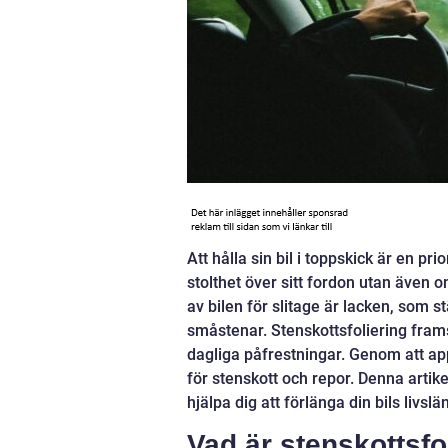
Att hålla sin bil i toppskick är en pr
stolthet över sitt fordon utan även o
av bilen för slitage är lacken, som 
småstenar. Stenskottsfoliering frams
dagliga påfrestningar. Genom att app
för stenskott och repor. Denna artik
hjälpa dig att förlänga din bils livsl
Vad är stenskottsfo