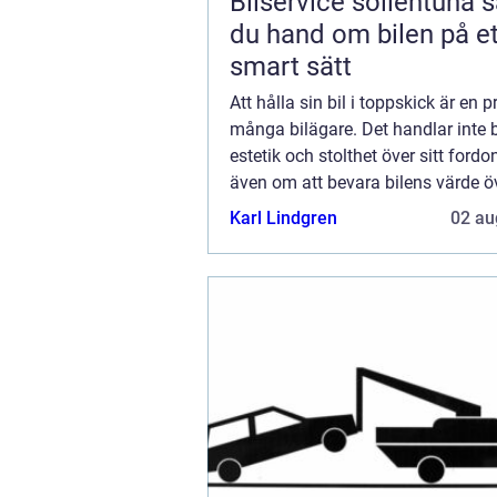
Bilservice sollentuna så tar
du hand om bilen på et
smart sätt
Att hålla sin bil i toppskick är en pr
många bilägare. Det handlar inte
estetik och stolthet över sitt fordo
även om att bevara bilens värde öv
av de mest utsatta delar...
Karl Lindgren
02 au