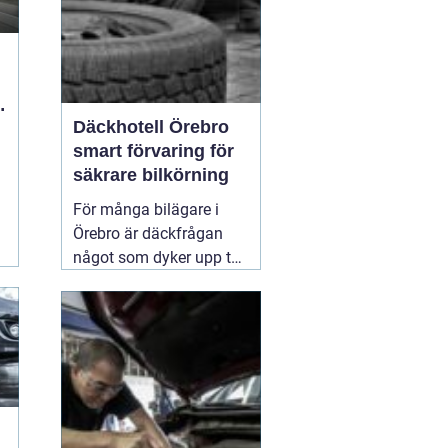
Däckhotell Örebro
smart förvaring för
säkrare bilkörning
För många bilägare i
Örebro är däckfrågan
något som dyker upp två
gånger per år och mest
känns som ett
nödvändigt ont. Tunga
lyft, smutsiga hjul och
jakt på förvaringsplats i
förråd eller garage gör
att däckbytet gärna