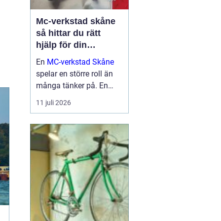
Mc-verkstad skåne
så hittar du rätt
hjälp för din
motorcykel
En
MC-verkstad Skåne
spelar en större roll än
många tänker på. En
välskött hoj är inte bara
11 juli 2026
en fråga om körglädje,
utan också om säkerhet,
ekonomi och livslängd
på din motorcykel. För
den som kör mycket...