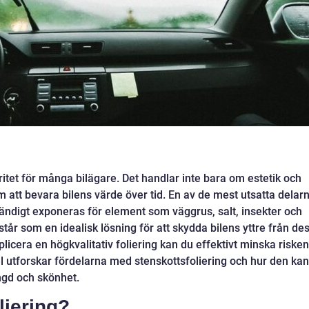
ioritet för många bilägare. Det handlar inte bara om estetik och
m att bevara bilens värde över tid. En av de mest utsatta delar
ständigt exponeras för element som väggrus, salt, insekter och
tår som en idealisk lösning för att skydda bilens yttre från de
licera en högkvalitativ foliering kan du effektivt minska risken
el utforskar fördelarna med stenskottsfoliering och hur den kan
ängd och skönhet.
liering?