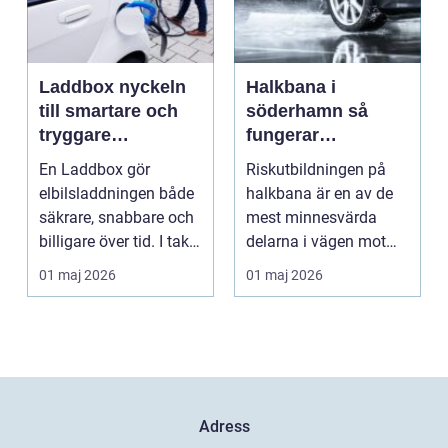
Laddbox nyckeln
Halkbana i
till smartare och
söderhamn så
tryggare
fungerar
elbilsladdning
riskutbildningen
En Laddbox gör
Riskutbildningen på
hemma
och därför spelar
elbilsladdningen både
halkbana är en av de
den roll
säkrare, snabbare och
mest minnesvärda
billigare över tid. I takt
delarna i vägen mot
med att fler s...
körkort. Många
01 maj 2026
01 maj 2026
kommer ...
Adress