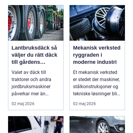
Lantbruksdäck så
Mekanisk verksted
väljer du rätt däck
ryggraden i
till gårdens
moderne industri
maskiner
Valet av däck till
Et mekanisk verksted
traktorer och andra
er stedet der maskiner,
jordbruksmaskiner
stålkonstruksjoner og
påverkar mer än
tekniske løsninger blir
många tror. Rätt däck
holdt i g...
02 maj 2026
02 maj 2026
ger b...