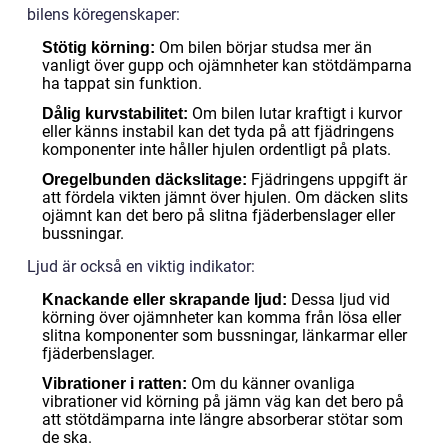
bilens köregenskaper:
Om bilen börjar studsa mer än
Stötig körning:
vanligt över gupp och ojämnheter kan stötdämparna
ha tappat sin funktion.
Om bilen lutar kraftigt i kurvor
Dålig kurvstabilitet:
eller känns instabil kan det tyda på att fjädringens
komponenter inte håller hjulen ordentligt på plats.
Fjädringens uppgift är
Oregelbunden däckslitage:
att fördela vikten jämnt över hjulen. Om däcken slits
ojämnt kan det bero på slitna fjäderbenslager eller
bussningar.
Ljud är också en viktig indikator:
Dessa ljud vid
Knackande eller skrapande ljud:
körning över ojämnheter kan komma från lösa eller
slitna komponenter som bussningar, länkarmar eller
fjäderbenslager.
Om du känner ovanliga
Vibrationer i ratten:
vibrationer vid körning på jämn väg kan det bero på
att stötdämparna inte längre absorberar stötar som
de ska.