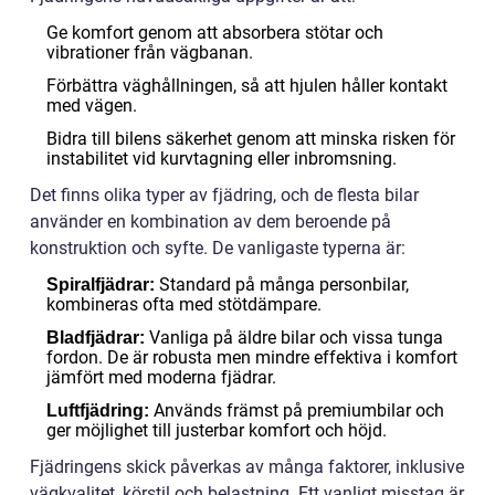
Ge komfort genom att absorbera stötar och
vibrationer från vägbanan.
Förbättra väghållningen, så att hjulen håller kontakt
med vägen.
Bidra till bilens säkerhet genom att minska risken för
instabilitet vid kurvtagning eller inbromsning.
Det finns olika typer av fjädring, och de flesta bilar
använder en kombination av dem beroende på
konstruktion och syfte. De vanligaste typerna är:
Standard på många personbilar,
Spiralfjädrar:
kombineras ofta med stötdämpare.
Vanliga på äldre bilar och vissa tunga
Bladfjädrar:
fordon. De är robusta men mindre effektiva i komfort
jämfört med moderna fjädrar.
Används främst på premiumbilar och
Luftfjädring:
ger möjlighet till justerbar komfort och höjd.
Fjädringens skick påverkas av många faktorer, inklusive
vägkvalitet, körstil och belastning. Ett vanligt misstag är