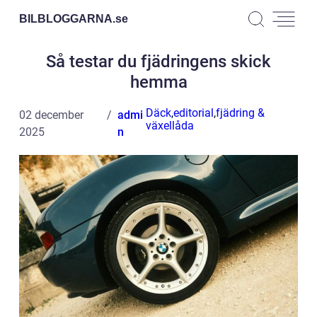
BILBLOGGARNA.
se
Så testar du fjädringens skick
hemma
Däck
,
editorial
,
fjädring &
02 december
admi
växellåda
2025
n