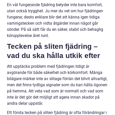
En väl fungerande fjädring betyder inte bara komfort,
utan också trygghet. Ju mer du vet om hur fjädringen
fungerar, desto enklare blir det att känna igen tidiga
varningstecken och vidta åtgärder innan något går
sönder. På så sätt får du en säker, stabil och behaglig
körupplevelse året runt.
Tecken på sliten fjädring –
vad du ska hålla utkik efter
Att upptäcka problem med fjädringen tidigt är
avgörande för både säkerhet och körkomfort. Många
bilägare märker inte av slitage förrän det blivit allvarligt,
men det finns tydliga signaler som du kan hålla ögonen
på hemma. Att veta vad som är normalt och vad som
inte är det gör det möjligt att agera innan skador på
andra delar uppstår.
Ett första tecken på sliten fjädring är ofta förändringar i