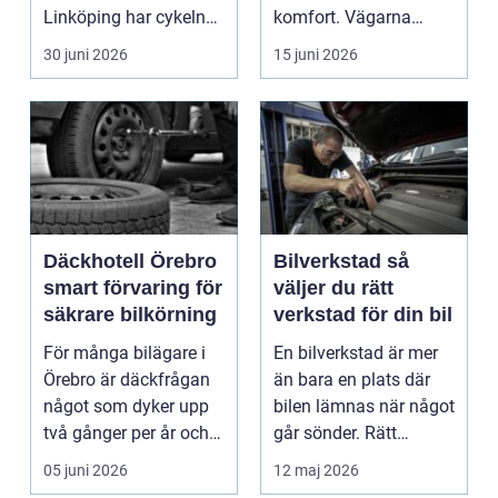
Linköping har cykeln
komfort. Vägarna
blivit en viktig d...
växlar mellan
30 juni 2026
15 juni 2026
motorväg...
Däckhotell Örebro
Bilverkstad så
smart förvaring för
väljer du rätt
säkrare bilkörning
verkstad för din bil
För många bilägare i
En bilverkstad är mer
Örebro är däckfrågan
än bara en plats där
något som dyker upp
bilen lämnas när något
två gånger per år och
går sönder. Rätt
mest känns som e...
verkstad blir en ...
05 juni 2026
12 maj 2026