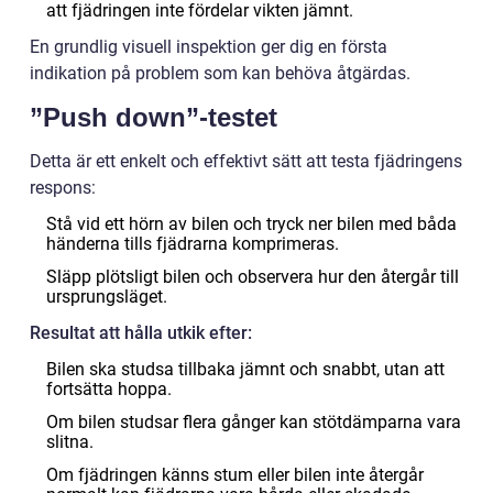
att fjädringen inte fördelar vikten jämnt.
En grundlig visuell inspektion ger dig en första
indikation på problem som kan behöva åtgärdas.
”Push down”-testet
Detta är ett enkelt och effektivt sätt att testa fjädringens
respons:
Stå vid ett hörn av bilen och tryck ner bilen med båda
händerna tills fjädrarna komprimeras.
Släpp plötsligt bilen och observera hur den återgår till
ursprungsläget.
Resultat att hålla utkik efter:
Bilen ska studsa tillbaka jämnt och snabbt, utan att
fortsätta hoppa.
Om bilen studsar flera gånger kan stötdämparna vara
slitna.
Om fjädringen känns stum eller bilen inte återgår