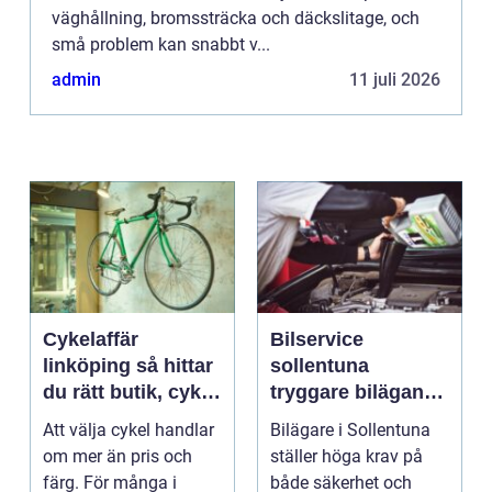
väghållning, bromssträcka och däckslitage, och
små problem kan snabbt v...
admin
11 juli 2026
Cykelaffär
Bilservice
linköping så hittar
sollentuna
du rätt butik, cykel
tryggare bilägande
och service
året runt
Att välja cykel handlar
Bilägare i Sollentuna
om mer än pris och
ställer höga krav på
färg. För många i
både säkerhet och