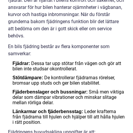
fjädrar. Den är hjärtat i bilens komfort och säkerhet, och
ansvarar för hur bilen hanterar ojämnheter i vägbanan,
kurvor och hastiga inbromsningar. När du förstår
grunderna bakom fjädringens funktion blir det lättare
att bedöma om den är i gott skick eller om service
behövs.
En bils fjädring består av flera komponenter som
samverkar:
Dessa tar upp stötar från vägen och gör att
Fjädrar:
bilen inte studsar okontrollerat.
De kontrollerar fjädrarnas rörelser,
Stötdämpare:
bromsar upp studs och ger bilen stabilitet.
Små men viktiga
Fjäderbenslager och bussningar:
delar som dämpar vibrationer och minskar slitage
mellan rörliga delar.
Leder krafterna
Länkarmar och fjäderbensstag:
från fjädrarna till hjulen och hjälper till att hålla hjulen
i rätt position.
Fjädringens huvudsakliga uppgifter är att: