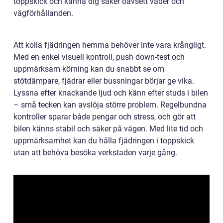
toppskick och känna dig säker oavsett väder och
vägförhållanden.
Att kolla fjädringen hemma behöver inte vara krångligt.
Med en enkel visuell kontroll, push down-test och
uppmärksam körning kan du snabbt se om
stötdämpare, fjädrar eller bussningar börjar ge vika.
Lyssna efter knackande ljud och känn efter studs i bilen
– små tecken kan avslöja större problem. Regelbundna
kontroller sparar både pengar och stress, och gör att
bilen känns stabil och säker på vägen. Med lite tid och
uppmärksamhet kan du hålla fjädringen i toppskick
utan att behöva besöka verkstaden varje gång.