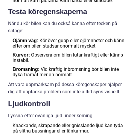
normalt kan fjädrarna vara hårda eller skadade.
Testa köregenskaperna
När du kör bilen kan du också känna efter tecken på
slitage:
Kör över gupp eller ojämnheter och känn
Ojämn väg:
efter om bilen studsar onormalt mycket.
Observera om bilen lutar kraftigt eller känns
Kurvor:
instabil.
Vid kraftig inbromsning bör bilen inte
Bromsning:
dyka framåt mer än normalt.
Att vara uppmärksam på dessa köregenskaper hjälper
dig att upptäcka problem som inte alltid syns visuellt.
Ljudkontroll
Lyssna efter ovanliga ljud under körning:
Knackande, skrapande eller gnisslande ljud kan tyda
på slitna bussningar eller länkarmar.