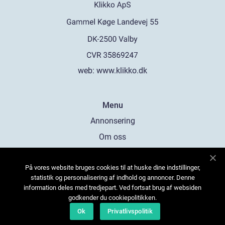
web:
www.klikko.dk
Menu
Annonsering
Om oss
Cookies
På vores website bruges cookies til at huske dine indstillinger,
Kontakta oss
statistik og personalisering af indhold og annoncer. Denne
Sitemap
information deles med tredjepart. Ved fortsat brug af websiden
godkender du cookiepolitikken.
Ok
Privatlivspolitik