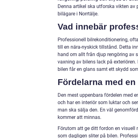
Denna artikel ska utforska vikten av p
bilägare i Norrtälje.
Vad innebär profes
Professionell bilrekonditionering, oft
till en nära-nyskick tillstånd. Detta i
hand om allt från djup rengöring av sä
vaxning av bilens lack på exteriören. 
bilen får en glans samt ett skydd som 
Fördelarna med en 
Den mest uppenbara fördelen med en p
och har en interiör som luktar och se
man ska sälja den. En väl genomförd 
kommer att minnas.
Förutom att ge ditt fordon en visuel
som dagligen sliter på bilen. Profes