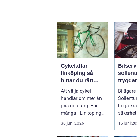
Cykelaffär
Bilserv
linköping så
sollen
hittar du rätt
trygga
butik, cykel och
bilägan
Att välja cykel
Bilägare 
service
runt
handlar om mer än
Sollentun
pris och färg. För
höga kra
många i Linköping
säkerhet
har cykeln blivit en
komfort.
30 juni 2026
15 juni 2
viktig d...
växlar m
motorväg