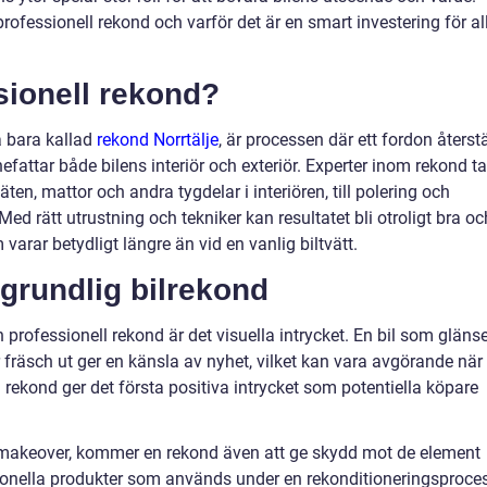
rofessionell rekond och varför det är en smart investering för al
sionell rekond?
a bara kallad
rekond Norrtälje
, är processen där ett fordon återstä
nnefattar både bilens interiör och exteriör. Experter inom rekond ta
ten, mattor och andra tygdelar i interiören, till polering och
Med rätt utrustning och tekniker kan resultatet bli otroligt bra oc
varar betydligt längre än vid en vanlig biltvätt.
grundlig bilrekond
rofessionell rekond är det visuella intrycket. En bil som glänse
r fräsch ut ger en känsla av nyhet, vilket kan vara avgörande när
rekond ger det första positiva intrycket som potentiella köpare
l makeover, kommer en rekond även att ge skydd mot de element
sionella produkter som används under en rekonditioneringsproce