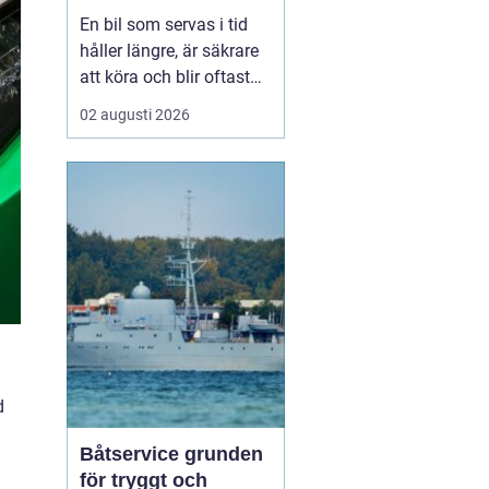
smart sätt
En bil som servas i tid
håller längre, är säkrare
att köra och blir oftast
billigare i längden. För
02 augusti 2026
den som kör mycket i
norra Stockholm
blir
Bilservice Sollentuna en
naturlig del av vardagen.
Med r...
d
Båtservice grunden
för tryggt och