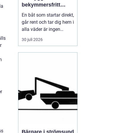
bekymmersfritt
la
båtliv
En båt som startar direkt,
går rent och tar dig hem i
alla väder är ingen
slump. Bakom varje
lls
30 juli 2026
problemfri båttur ligger
r
genomtänkt underhåll,
regelbundna kontroller
h
och en tydlig plan för
service. Många båtägare
väntar tills något går
sönder, men den s...
r
ss
Bärgare i strömsund