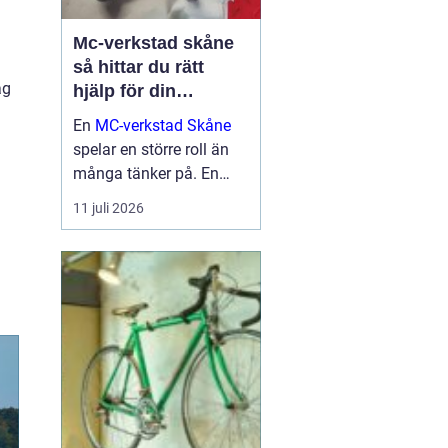
Mc-verkstad skåne
så hittar du rätt
ag
hjälp för din
motorcykel
En
MC-verkstad Skåne
spelar en större roll än
många tänker på. En
välskött hoj är inte bara
11 juli 2026
en fråga om körglädje,
utan också om säkerhet,
ekonomi och livslängd
på din motorcykel. För
den som kör mycket...