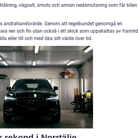
strålning, vägsalt, smuts och annan nedsmutsning som får bilen
 dess andrahandsvärde. Genom att regelbundet genomgå en
 bara ren och fin utan också i ett skick som uppskattas av framti
ålla eller till och med öka sitt värde över tid.
ör rekond i Norrtälje