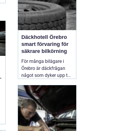
Däckhotell Örebro
smart förvaring för
säkrare bilkörning
För många bilägare i
Örebro är däckfrågan
något som dyker upp två
gånger per år och mest
känns som ett
nödvändigt ont. Tunga
lyft, smutsiga hjul och
jakt på förvaringsplats i
förråd eller garage gör
att däckbytet gärna