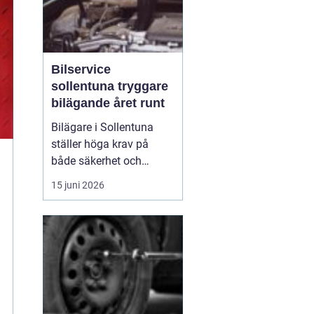
Bilservice
sollentuna tryggare
bilägande året runt
Bilägare i Sollentuna
ställer höga krav på
både säkerhet och
komfort. Vägarna växlar
15 juni 2026
mellan motorväg,
stadstrafik och
smågator med gupp och
trottoarkanter. För att
bilen ska hålla över tid
och vara säker för både
förare och passagerare
behövs regelbu...