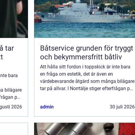
Båtservice grunden för tryggt
t
och bekymmersfritt båtliv
Att hålla sitt fordon i toppskick är inte bara
en fråga om estetik, det är även en
 inte bara
värdebevarande åtgärd som många bilägare
n
tar på allvar. I Norrtälje stiger efterfrågan på
a bilägare
...
erfrågan på
gusti 2026
admin
30 juli 2026