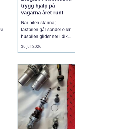
trygg hjälp på
vägarna året runt
När bilen stannar,
da
lastbilen går sönder eller
husbilen glider ner i diket
är behovet enkelt: snabb,
30 juli 2026
trygg och lugn hjälp på
plats. I Strömsund och
de omgivande delarna
av Jämtland och södra
Lappland spelar
bärgningsfirmorna en
avgörande roll för att ...