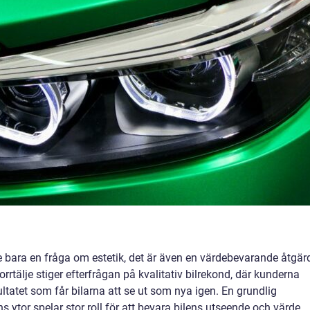
nte bara en fråga om estetik, det är även en värdebevarande åtgär
rrtälje stiger efterfrågan på kvalitativ bilrekond, där kunderna
ultatet som får bilarna att se ut som nya igen. En grundlig
s ytor spelar stor roll för att bevara bilens utseende och värde.