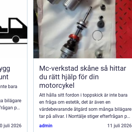
Mc-verkstad skåne så hittar
unt
du rätt hjälp för din
motorcykel
 inte bara
n
Att hålla sitt fordon i toppskick är inte bara
a bilägare
en fråga om estetik, det är även en
erfrågan på
värdebevarande åtgärd som många bilägare
tar på allvar. I Norrtälje stiger efterfrågan på
...
0 juli 2026
admin
11 juli 2026