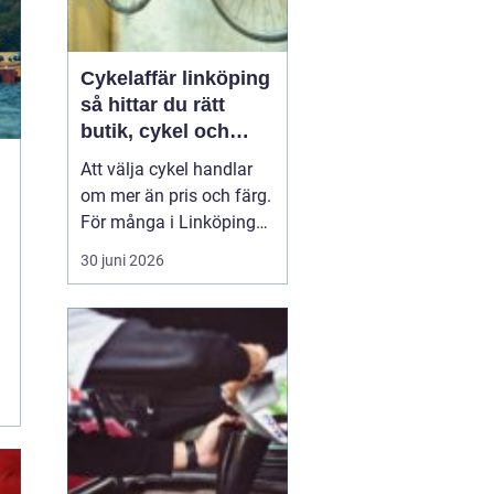
Cykelaffär linköping
så hittar du rätt
butik, cykel och
service
Att välja cykel handlar
om mer än pris och färg.
För många i Linköping
har cykeln blivit en viktig
30 juni 2026
del av vardagen för
pendling, träning och
fritid. En bra
cykelaffär
Linköping
kan göra ...