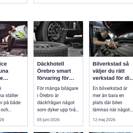
ice
Däckhotell
Bilverkstad så
tuna
Örebro smart
väljer du rätt
re
förvaring för
verkstad för din
de året
säkrare
bil
i
För många bilägare
En bilverkstad är
bilkörning
a ställer
i Örebro är
mer än bara en
v på både
däckfrågan något
plats där bilen
 och
som dyker upp två
lämnas när något
 Vägarna
gånger per år och
går sönder. Rätt
026
05 juni 2026
12 maj 2026
ellan
mest känns som e...
verkstad blir en ...
...