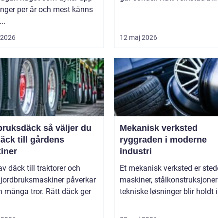
ånger per år och mest känns
..
i 2026
12 maj 2026
sdäck så väljer du
Mekanisk verksted
däck till gårdens
ryggraden i moderne
iner
industri
av däck till traktorer och
Et mekanisk verksted er sted
 jordbruksmaskiner påverkar
maskiner, stålkonstruksjoner
 många tror. Rätt däck ger
tekniske løsninger blir holdt i 