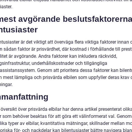
iaster.
mest avgörande beslutsfaktorerna
ntusiaster
ntusiaster är det viktigt att överväga flera viktiga faktorer innan
En sådan faktor är prisvärdhet, där kostnad i förhållande till pre
itet är avgörande. Andra faktorer kan inkludera räckvidd,
sinfrastruktur, underhållskostnader och tillgängliga
assistanssystem. Genom att prioritera dessa faktorer kan bilent
en mest lämpliga och prisvärda elbilen som uppfyller deras krav 
ningar.
manfattning
versikt över prisvärda elbilar har denna artikel presenterat olik
r som behöver beaktas för att göra ett välinformerat val. Genom
lika typer av elbilar, kvantitativa mätningar, skillnader mellan mo
oriska för- och nackdelar kan bilentusiaster bättre navigera bla