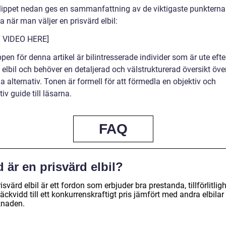
klippet nedan ges en sammanfattning av de viktigaste punkterna
 när man väljer en prisvärd elbil:
T VIDEO HERE]
en för denna artikel är bilintresserade individer som är ute efter
elbil och behöver en detaljerad och välstrukturerad översikt öve
a alternativ. Tonen är formell för att förmedla en objektiv och
iv guide till läsarna.
FAQ
 är en prisvärd elbil?
isvärd elbil är ett fordon som erbjuder bra prestanda, tillförlitlig
äckvidd till ett konkurrenskraftigt pris jämfört med andra elbilar
naden.