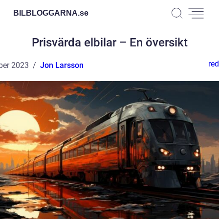
BILBLOGGARNA.
se
Prisvärda elbilar – En översikt
red
ber 2023
Jon Larsson