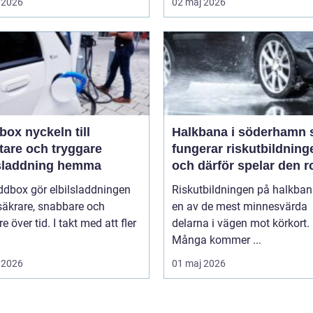
 2026
02 maj 2026
keln till
Halkbana i söderhamn så
tare och tryggare
fungerar riskutbildning
lsladdning hemma
och därför spelar den ro
ddbox gör elbilsladdningen
Riskutbildningen på halkban
säkrare, snabbare och
en av de mest minnesvärda
re över tid. I takt med att fler
delarna i vägen mot körkort.
Många kommer ...
 2026
01 maj 2026