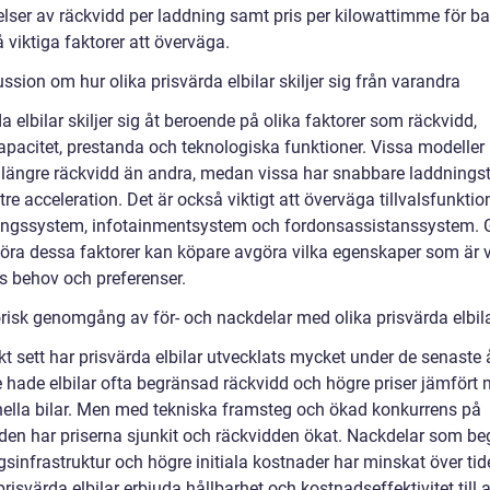
lser av räckvidd per laddning samt pris per kilowattimme för bat
 viktiga faktorer att överväga.
ssion om hur olika prisvärda elbilar skiljer sig från varandra
a elbilar skiljer sig åt beroende på olika faktorer som räckvidd,
kapacitet, prestanda och teknologiska funktioner. Vissa modeller
 längre räckvidd än andra, medan vissa har snabbare laddningst
ttre acceleration. Det är också viktigt att överväga tillvalsfunkti
ingssystem, infotainmentsystem och fordonsassistanssystem.
föra dessa faktorer kan köpare avgöra vilka egenskaper som är v
as behov och preferenser.
orisk genomgång av för- och nackdelar med olika prisvärda elbil
kt sett har prisvärda elbilar utvecklats mycket under de senaste 
e hade elbilar ofta begränsad räckvidd och högre priser jämfört
onella bilar. Men med tekniska framsteg och ökad konkurrens på
en har priserna sjunkit och räckvidden ökat. Nackdelar som b
sinfrastruktur och högre initiala kostnader har minskat över tid
risvärda elbilar erbjuda hållbarhet och kostnadseffektivitet till al