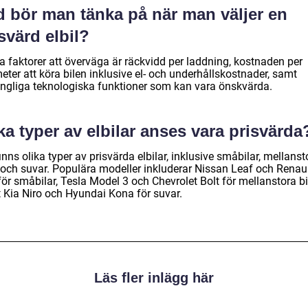
d bör man tänka på när man väljer en
svärd elbil?
a faktorer att överväga är räckvidd per laddning, kostnaden per
eter att köra bilen inklusive el- och underhållskostnader, samt
gängliga teknologiska funktioner som kan vara önskvärda.
ka typer av elbilar anses vara prisvärda
inns olika typer av prisvärda elbilar, inklusive småbilar, mellanst
r och suvar. Populära modeller inkluderar Nissan Leaf och Renau
ör småbilar, Tesla Model 3 och Chevrolet Bolt för mellanstora bil
 Kia Niro och Hyundai Kona för suvar.
Läs fler inlägg här