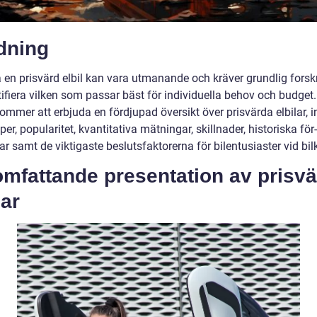
dning
a en prisvärd elbil kan vara utmanande och kräver grundlig forsk
tifiera vilken som passar bäst för individuella behov och budget
kommer att erbjuda en fördjupad översikt över prisvärda elbilar, i
per, popularitet, kvantitativa mätningar, skillnader, historiska för
r samt de viktigaste beslutsfaktorerna för bilentusiaster vid bil
omfattande presentation av prisv
lar