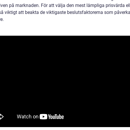
tiven på marknaden. För att välja den mest lämpliga prisvärda el
å viktigt att beakta de viktigaste beslutsfaktorerna som påverka
e.