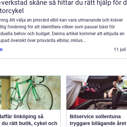
tad skåne så hittar du rätt hjälp för din
orcykel
ning Att välja en prisvärd elbil kan vara utmanande och kräver
lig forskning för att identifiera vilken som passar bäst för
iduella behov och budget. Denna artikel kommer att erbjuda en
upad översikt över prisvärda elbilar, inklus...
n
11 jul
affär linköping så
Bilservice sollentuna
r du rätt butik, cykel och
tryggare bilägande året