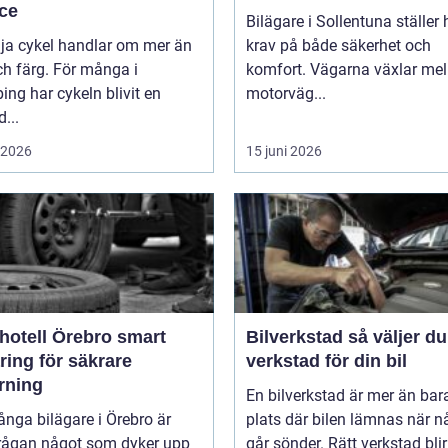
ice
Bilägare i Sollentuna ställer
lja cykel handlar om mer än
krav på både säkerhet och
ch färg. För många i
komfort. Vägarna växlar mel
ing har cykeln blivit en
motorväg...
d...
i 2026
15 juni 2026
tell Örebro smart
Bilverkstad så väljer du rätt
ring för säkrare
verkstad för din bil
rning
En bilverkstad är mer än bar
nga bilägare i Örebro är
plats där bilen lämnas när n
rågan något som dyker upp
går sönder. Rätt verkstad blir 