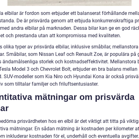
a elbilar är fordon som erbjuder ett balanserat förhållande mell
standa. De är prisvärda genom att erbjuda konkurrenskraftiga pr
 med andra elbilar på marknaden. Dessa bilar kan ge en god räc
ghet och prestanda utan att kompromissa med kvaliteten.
s olika typer av prisvärda elbilar, inklusive småbilar, mellanstora 
ar. Småbilar, som Nissan Leaf och Renault Zoe, är populära på 
 ändamålsenliga storlek och kostnadseffektivitet. Mellanstora bi
esla Model 3 och Chevrolet Bolt, erbjuder en bra balans mellan 
d. SUV-modeller som Kia Niro och Hyundai Kona är också prisvä
iv som tilltalar familjer och friluftsentusiaster.
titativa mätningar om prisvärda
lar
bedöma prisvärdheten hos en elbil är det viktigt att titta på vikti
ativa mätningar. En sådan mätning är kostnaden per kilometer at
om inkluderar kostnaden för el, underhåll och eventuella avgifter.