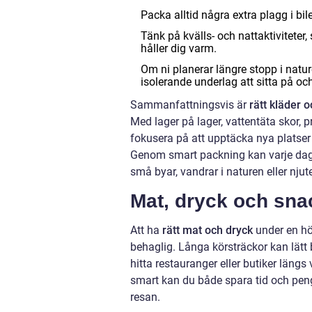
Packa alltid några extra plagg i bilen
Tänk på kvälls- och nattaktiviteter
håller dig varm.
Om ni planerar längre stopp i natur
isolerande underlag att sitta på o
Sammanfattningsvis är
rätt kläder 
Med lager på lager, vattentäta skor, 
fokusera på att upptäcka nya platser o
Genom smart packning kan varje dag p
små byar, vandrar i naturen eller njut
Mat, dryck och sna
Att ha
rätt mat och dryck
under en hö
behaglig. Långa körsträckor kan lätt 
hitta restauranger eller butiker läng
smart kan du både spara tid och peng
resan.