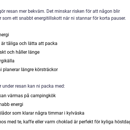
n gör resan mer bekväm. Det minskar risken för att någon blir
r som ett snabbt energitillskott när ni stannar för korta pauser.
nergi
är tåliga och lätta att packa
skt och håller länge
rgikälla
 planerar längre körsträckor
r under resan kan ni packa med:
om kan värmas på campingkök
nabb energi
nglådor som klarar några timmar i kylväska
mos med te, kaffe eller varm choklad är perfekt för kyliga höstda