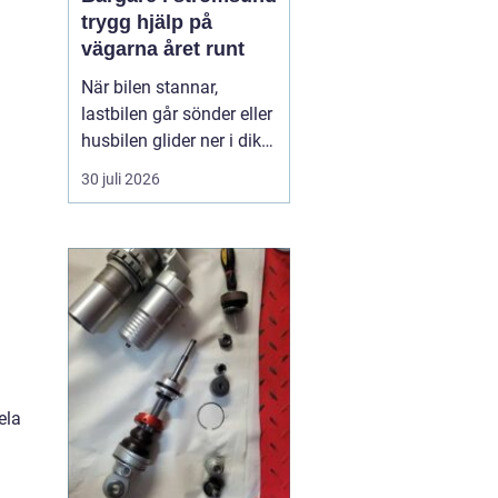
trygg hjälp på
vägarna året runt
När bilen stannar,
lastbilen går sönder eller
husbilen glider ner i diket
är behovet enkelt: snabb,
30 juli 2026
trygg och lugn hjälp på
plats. I Strömsund och
de omgivande delarna
av Jämtland och södra
Lappland spelar
bärgningsfirmorna en
avgörande roll för att ...
ela