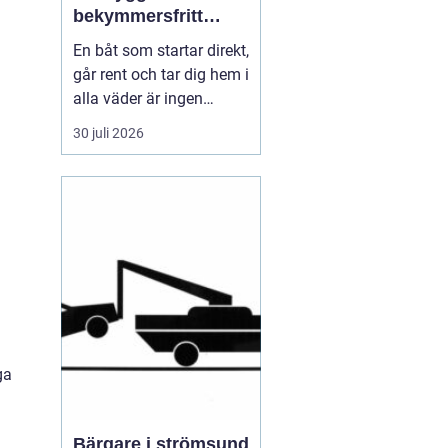
bekymmersfritt
båtliv
En båt som startar direkt,
går rent och tar dig hem i
alla väder är ingen
slump. Bakom varje
30 juli 2026
problemfri båttur ligger
genomtänkt underhåll,
regelbundna kontroller
och en tydlig plan för
service. Många båtägare
väntar tills något går
sönder, men den s...
ga
Bärgare i strömsund