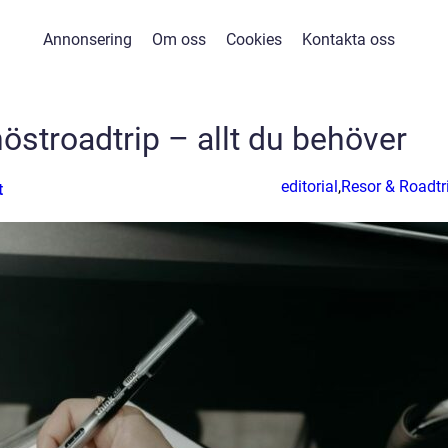
Annonsering
Om oss
Cookies
Kontakta oss
höstroadtrip – allt du behöver
editorial
,
Resor & Roadtr
t