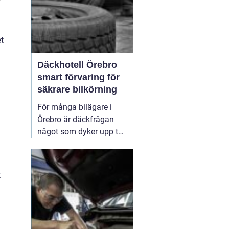
et
Däckhotell Örebro
smart förvaring för
säkrare bilkörning
För många bilägare i
Örebro är däckfrågan
något som dyker upp två
gånger per år och mest
känns som ett
nödvändigt ont. Tunga
.
lyft, smutsiga hjul och
jakt på förvaringsplats i
förråd eller garage gör
att däckbytet gärna