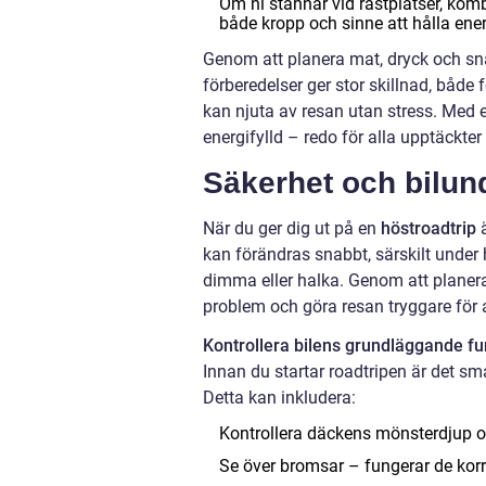
Om ni stannar vid rastplatser, kom
både kropp och sinne att hålla ene
Genom att planera mat, dryck och sn
förberedelser ger stor skillnad, både 
kan njuta av resan utan stress. Med 
energifylld – redo för alla upptäckte
Säkerhet och bilun
När du ger dig ut på en
höstroadtrip
ä
kan förändras snabbt, särskilt under 
dimma eller halka. Genom att planera
problem och göra resan tryggare för al
Kontrollera bilens grundläggande fu
Innan du startar roadtripen är det sm
Detta kan inkludera:
Kontrollera däckens mönsterdjup oc
Se över bromsar – fungerar de kor