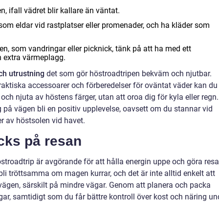
, ifall vädret blir kallare än väntat.
, som eldar vid rastplatser eller promenader, och ha kläder som
en, som vandringar eller picknick, tänk på att ha med ett
ch extra värmeplagg.
och utrustning
det som gör höstroadtripen bekväm och njutbar.
praktiska accessoarer och förberedelser för oväntat väder kan du
ch njuta av höstens färger, utan att oroa dig för kyla eller regn.
å vägen bli en positiv upplevelse, oavsett om du stannar vid
er av höstsolen vid havet.
cks på resan
stroadtrip är avgörande för att hålla energin uppe och göra res
bli tröttsamma om magen kurrar, och det är inte alltid enkelt att
s vägen, särskilt på mindre vägar. Genom att planera och packa
ar, samtidigt som du får bättre kontroll över kost och näring un