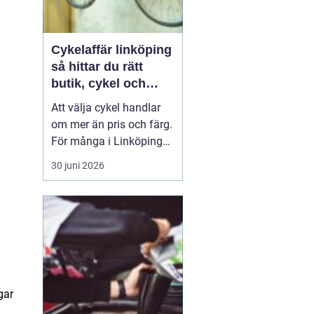
Cykelaffär linköping
så hittar du rätt
butik, cykel och
service
Att välja cykel handlar
om mer än pris och färg.
För många i Linköping
har cykeln blivit en viktig
30 juni 2026
del av vardagen för
pendling, träning och
fritid. En bra
cykelaffär
Linköping
kan göra ...
gar