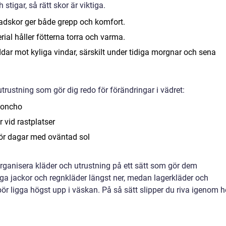
stigar, så rätt skor är viktiga.
nadskor ger både grepp och komfort.
erial håller fötterna torra och varma.
ar mot kyliga vindar, särskilt under tidiga morgnar och sena
trustning som gör dig redo för förändringar i vädret:
nponcho
r vid rastplatser
ör dagar med oväntad sol
organisera kläder och utrustning på ett sätt som gör dem
ga jackor och regnkläder längst ner, medan lagerkläder och
 ligga högst upp i väskan. På så sätt slipper du riva igenom h