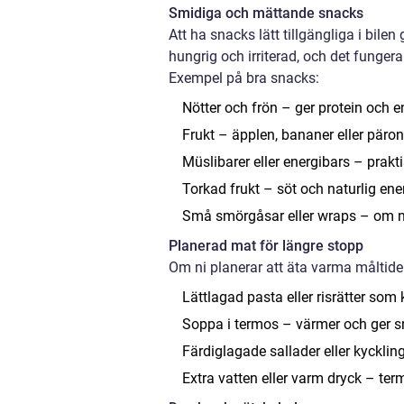
Smidiga och mättande snacks
Att ha snacks lätt tillgängliga i bile
hungrig och irriterad, och det fungera
Exempel på bra snacks:
Nötter och frön – ger protein och e
Frukt – äpplen, bananer eller päron 
Müslibarer eller energibars – prakti
Torkad frukt – söt och naturlig ene
Små smörgåsar eller wraps – om ni
Planerad mat för längre stopp
Om ni planerar att äta varma måltide
Lättlagad pasta eller risrätter s
Soppa i termos – värmer och ger s
Färdiglagade sallader eller kyckli
Extra vatten eller varm dryck – ter