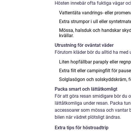
Hösten innebär ofta fuktiga vägar och 
Vattentäta vandrings- eller prome
Extra strumpor i ull eller syntetmat
Mössa, halsduk och handskar skydd
kvällar.
Utrustning för oväntat väder
Förutom kläder bör du alltid ha med u
Liten hopfällbar paraply eller reg
Extra filt eller campingfilt för pause
Solglasögon och solskyddskräm, f
Packa smart och lättåtkomligt
För att göra resan smidigare bör du 
lättåtkomliga under resan. Packa tun
accessoarer som mössa och vantar bör
bilen när vädret plötsligt ändras.
Extra tips för höstroadtrip