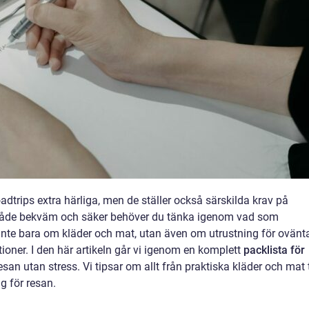
adtrips extra härliga, men de ställer också särskilda krav på
i både bekväm och säker behöver du tänka igenom vad som
 inte bara om kläder och mat, utan även om utrustning för ovänt
tioner. I den här artikeln går vi igenom en komplett
packlista för
esan utan stress. Vi tipsar om allt från praktiska kläder och mat t
g för resan.