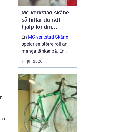
Mc-verkstad skåne
så hittar du rätt
hjälp för din
motorcykel
En
MC-verkstad Skåne
spelar en större roll än
många tänker på. En
välskött hoj är inte bara
11 juli 2026
en fråga om körglädje,
utan också om säkerhet,
ekonomi och livslängd
på din motorcykel. För
den som kör mycket...
an
der