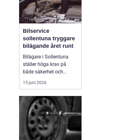
Bilservice
sollentuna tryggare
bilägande året runt
Bilägare i Sollentuna
ställer höga krav på
både säkerhet och
komfort. Vägarna växlar
15 juni 2026
mellan motorväg,
stadstrafik och
smågator med gupp och
trottoarkanter. För att
bilen ska hålla över tid
och vara säker för både
förare och passagerare
behövs regelbu...