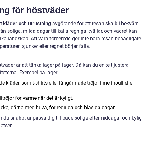
ng för höstväder
tt kläder och utrustning
avgörande för att resan ska bli bekväm
ån soliga, milda dagar till kalla regniga kvällar, och vädret kan
ika landskap. Att vara förberedd gör inte bara resan behagligare
raturen sjunker eller regnet börjar falla.
tväder är att tänka lager på lager. Då kan du enkelt justera
iteterna. Exempel på lager:
e kläder, som t-shirts eller långärmade tröjor i merinoull eller
ltröjor för värme när det är kyligt.
acka, gärna med huva, för regniga och blåsiga dagar.
 du snabbt anpassa dig till både soliga eftermiddagar och kyli
atser.