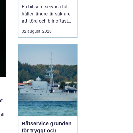
smart sätt
En bil som servas i tid
håller längre, är säkrare
att köra och blir oftast
billigare i längden. För
02 augusti 2026
den som kör mycket i
norra Stockholm
blir
Bilservice Sollentuna en
naturlig del av vardagen.
Med r...
at
ill
Båtservice grunden
för tryggt och