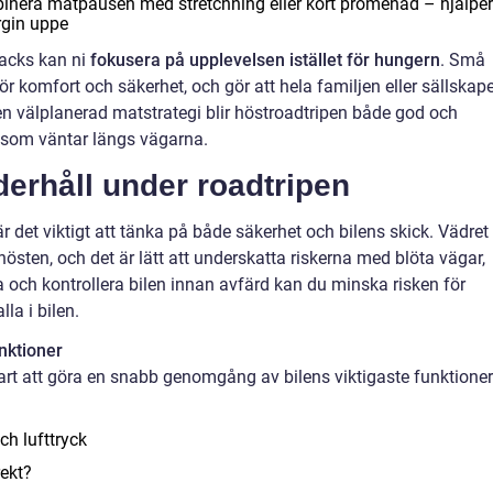
binera matpausen med stretchning eller kort promenad – hjälper
rgin uppe
acks kan ni
fokusera på upplevelsen istället för hungern
. Små
för komfort och säkerhet, och gör att hela familjen eller sällskap
en välplanerad matstrategi blir höstroadtripen både god och
r som väntar längs vägarna.
derhåll under roadtripen
r det viktigt att tänka på både säkerhet och bilens skick. Vädret
hösten, och det är lätt att underskatta riskerna med blöta vägar,
 och kontrollera bilen innan avfärd kan du minska risken för
la i bilen.
nktioner
art att göra en snabb genomgång av bilens viktigaste funktioner
h lufttryck
rekt?