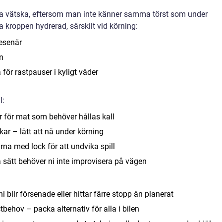
mma vätska, eftersom man inte känner samma törst som under
a kroppen hydrerad, särskilt vid körning:
resenär
on
för rastpauser i kyligt väder
l:
 för mat som behöver hållas kall
ar – lätt att nå under körning
rna med lock för att undvika spill
 sätt behöver ni inte improvisera på vägen
 ni blir försenade eller hittar färre stopp än planerat
stbehov – packa alternativ för alla i bilen