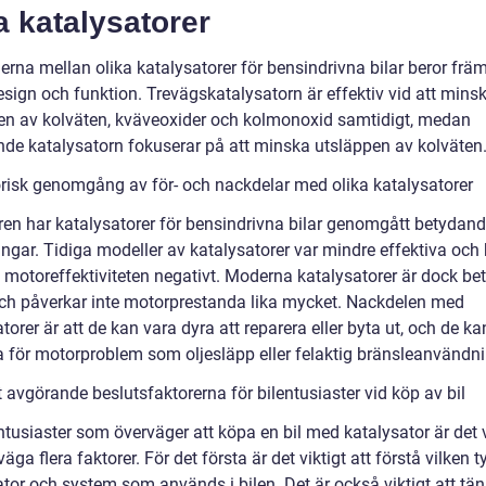
a katalysatorer
erna mellan olika katalysatorer för bensindrivna bilar beror frä
esign och funktion. Trevägskatalysatorn är effektiv vid att mins
en av kolväten, kväveoxider och kolmonoxid samtidigt, medan
nde katalysatorn fokuserar på att minska utsläppen av kolväten
orisk genomgång av för- och nackdelar med olika katalysatorer
ren har katalysatorer för bensindrivna bilar genomgått betydan
ingar. Tidiga modeller av katalysatorer var mindre effektiva och
 motoreffektiviteten negativt. Moderna katalysatorer är dock bet
och påverkar inte motorprestanda lika mycket. Nackdelen med
torer är att de kan vara dyra att reparera eller byta ut, och de ka
a för motorproblem som oljesläpp eller felaktig bränsleanvändni
 avgörande beslutsfaktorerna för bilentusiaster vid köp av bil
ntusiaster som överväger att köpa en bil med katalysator är det v
väga flera faktorer. För det första är det viktigt att förstå vilken t
ator och system som används i bilen. Det är också viktigt att tä