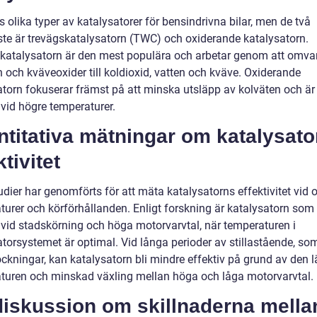
s olika typer av katalysatorer för bensindrivna bilar, men de två
ste är trevägskatalysatorn (TWC) och oxiderande katalysatorn.
katalysatorn är den mest populära och arbetar genom att omva
 och kväveoxider till koldioxid, vatten och kväve. Oxiderande
atorn fokuserar främst på att minska utsläpp av kolväten och är
 vid högre temperaturer.
titativa mätningar om katalysato
ktivitet
udier har genomförts för att mäta katalysatorns effektivitet vid o
turer och körförhållanden. Enligt forskning är katalysatorn som
v vid stadskörning och höga motorvarvtal, när temperaturen i
atorsystemet är optimal. Vid långa perioder av stillastående, so
ockningar, kan katalysatorn bli mindre effektiv på grund av den l
turen och minskad växling mellan höga och låga motorvarvtal.
diskussion om skillnaderna mella