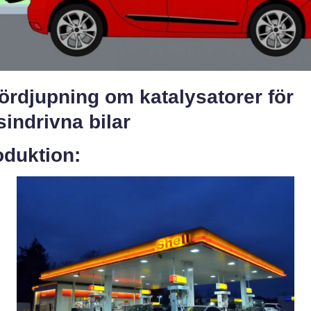
ördjupning om katalysatorer för
indrivna bilar
oduktion: