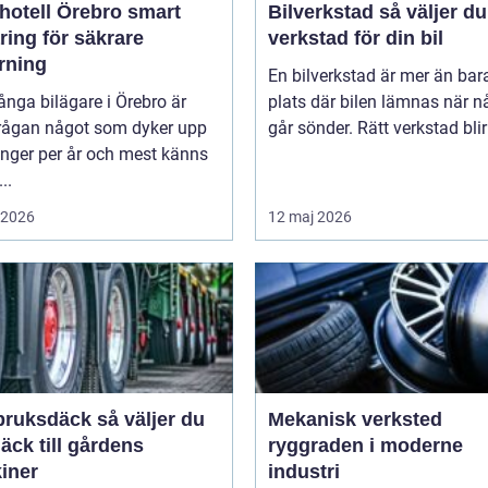
tell Örebro smart
Bilverkstad så väljer du rätt
ring för säkrare
verkstad för din bil
rning
En bilverkstad är mer än bar
nga bilägare i Örebro är
plats där bilen lämnas när n
rågan något som dyker upp
går sönder. Rätt verkstad blir 
ånger per år och mest känns
..
i 2026
12 maj 2026
sdäck så väljer du
Mekanisk verksted
däck till gårdens
ryggraden i moderne
iner
industri