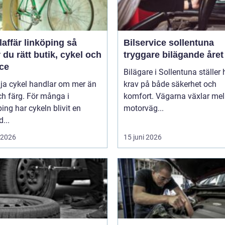
affär linköping så
Bilservice sollentuna
r du rätt butik, cykel och
tryggare bilägande året
ice
Bilägare i Sollentuna ställer
lja cykel handlar om mer än
krav på både säkerhet och
ch färg. För många i
komfort. Vägarna växlar mel
ing har cykeln blivit en
motorväg...
d...
i 2026
15 juni 2026