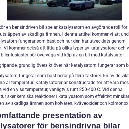
ör en bensindriven bil spelar katalysatorn en avgörande roll för 
utsläppen av skadliga ämnen. I denna artikel kommer vi att un
alysatorn fungerar som bäst och hur den har utvecklats genom
n. Vi kommer också att titta på olika typer av katalysatorer och v
 bilentusiaster bör överväga vid köp av en bil med katalysator.
gripande, grundlig översikt över när katalysatorn fungerar som b
lysatorn fungerar som bäst beror på flera faktorer. En av de vik
na är temperatur. Katalysatorer är konstruerade för att vara mes
a vid en viss temperatur, vanligtvis runt 250-400 C. Vid denna
tur sker kemiska reaktioner i katalysatorn som effektivt minska
en av skadliga ämnen som kolväten, kväveoxider och kolmonoxi
omfattande presentation av
lysatorer för bensindrivna bilar