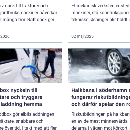
av däck till traktorer och
Et mekanisk verksted er sted
 jordbruksmaskiner påverkar
maskiner, stålkonstruksjoner
 många tror. Rätt däck ger
tekniske løsninger blir holdt i 
 2026
02 maj 2026
keln till
Halkbana i söderhamn så
tare och tryggare
fungerar riskutbildning
lsladdning hemma
och därför spelar den ro
ddbox gör elbilsladdningen
Riskutbildningen på halkban
säkrare, snabbare och
en av de mest minnesvärda
re över tid. I takt med att fler
delarna i vägen mot körkort.