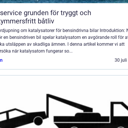
e grunden för tryggt och
ymmersfritt båtliv
rdjupning om katalysatorer för bensindrivna bilar Introduktion: 
r en bensindriven bil spelar katalysatorn en avgörande roll för a
ka utsläppen av skadliga ämnen. I denna artikel kommer vi att
söka när katalysatorn fungerar so...
n
30 jul