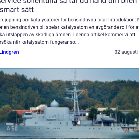
ice sollentuna så tar du hand om bilen på
 smart sätt
rdjupning om katalysatorer för bensindrivna bilar Introduktion: 
r en bensindriven bil spelar katalysatorn en avgörande roll för a
ka utsläppen av skadliga ämnen. I denna artikel kommer vi att
söka när katalysatorn fungerar so...
 Lindgren
02 augusti