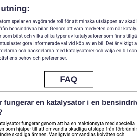
utning:
atorn spelar en avgörande roll för att minska utsläppen av skadl
rån bensindrivna bilar. Genom att vara medveten om när kataly
 som bäst och vilka olika typer av katalysatorer som finns tillgä
ntusiaster göra informerade val vid köp av en bil. Det är viktigt a
rdelarna och nackdelarna med katalysatorer och välja en bil so
bäst ens behov och preferenser.
FAQ
 fungerar en katalysator i en bensindr
?
atalysator fungerar genom att ha en reaktionsyta med speciella
n som hjälper till att omvandla skadliga utsläpp från förbränn
 mindre skadliga ämnen. Vanligtvis omvandlas kolväten och