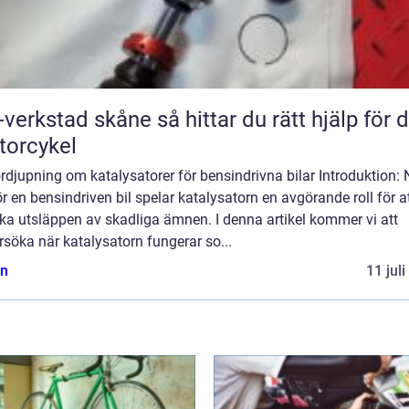
tad skåne så hittar du rätt hjälp för din
orcykel
rdjupning om katalysatorer för bensindrivna bilar Introduktion: 
r en bensindriven bil spelar katalysatorn en avgörande roll för a
ka utsläppen av skadliga ämnen. I denna artikel kommer vi att
söka när katalysatorn fungerar so...
n
11 jul