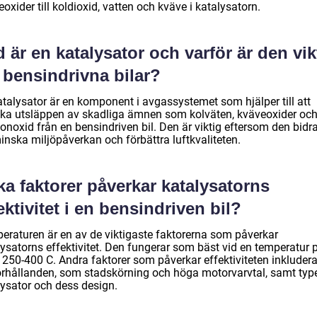
oxider till koldioxid, vatten och kväve i katalysatorn.
 är en katalysator och varför är den vik
 bensindrivna bilar?
atalysator är en komponent i avgassystemet som hjälper till att
ka utsläppen av skadliga ämnen som kolväten, kväveoxider oc
noxid från en bensindriven bil. Den är viktig eftersom den bidrar
inska miljöpåverkan och förbättra luftkvaliteten.
ka faktorer påverkar katalysatorns
ektivitet i en bensindriven bil?
eraturen är en av de viktigaste faktorerna som påverkar
lysatorns effektivitet. Den fungerar som bäst vid en temperatur 
 250-400 C. Andra faktorer som påverkar effektiviteten inkludera
örhållanden, som stadskörning och höga motorvarvtal, samt typ
lysator och dess design.