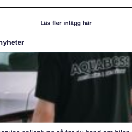
Läs fler inlägg här
 nyheter