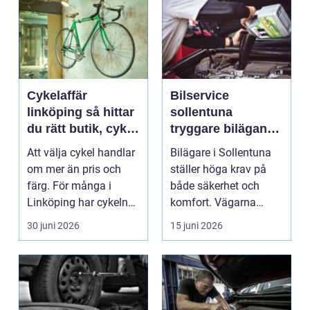
Cykelaffär
Bilservice
linköping så hittar
sollentuna
du rätt butik, cykel
tryggare bilägande
och service
året runt
Att välja cykel handlar
Bilägare i Sollentuna
om mer än pris och
ställer höga krav på
färg. För många i
både säkerhet och
Linköping har cykeln
komfort. Vägarna
blivit en viktig d...
växlar mellan
30 juni 2026
15 juni 2026
motorväg...