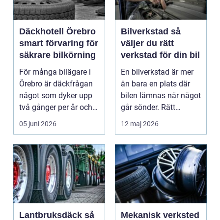
Däckhotell Örebro
Bilverkstad så
smart förvaring för
väljer du rätt
säkrare bilkörning
verkstad för din bil
För många bilägare i
En bilverkstad är mer
Örebro är däckfrågan
än bara en plats där
något som dyker upp
bilen lämnas när något
två gånger per år och
går sönder. Rätt
mest känns som e...
verkstad blir en ...
05 juni 2026
12 maj 2026
Lantbruksdäck så
Mekanisk verksted