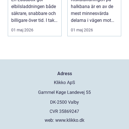
hemma
och därför spelar
elbilsladdningen både
halkbana är en av de
den roll
säkrare, snabbare och
mest minnesvärda
billigare över tid. I takt
delarna i vägen mot
med att fler s...
körkort. Många
01 maj 2026
01 maj 2026
kommer ...
Adress
web:
www.klikko.dk