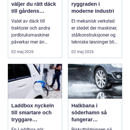
väljer du rätt däck
ryggraden i
till gårdens
moderne industri
maskiner
Valet av däck till
Et mekanisk verksted
traktorer och andra
er stedet der maskiner,
jordbruksmaskiner
stålkonstruksjoner og
påverkar mer än
tekniske løsninger blir
många tror. Rätt däck
holdt i g...
02 maj 2026
02 maj 2026
ger b...
Laddbox nyckeln
Halkbana i
till smartare och
söderhamn så
tryggare
fungerar
elbilsladdning
riskutbildningen
En Laddbox gör
Riskutbildningen på