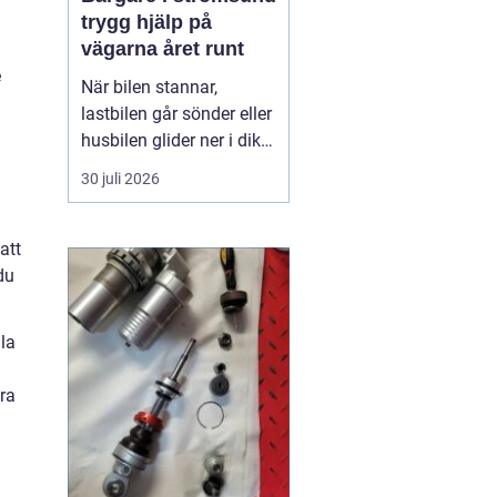
trygg hjälp på
vägarna året runt
e
När bilen stannar,
lastbilen går sönder eller
husbilen glider ner i diket
är behovet enkelt: snabb,
30 juli 2026
trygg och lugn hjälp på
plats. I Strömsund och
de omgivande delarna
att
av Jämtland och södra
du
Lappland spelar
bärgningsfirmorna en
lla
avgörande roll för att ...
ära
d