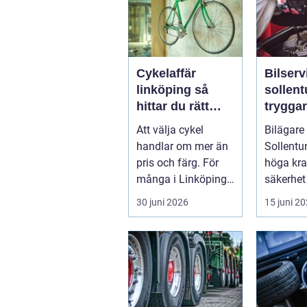
Cykelaffär
Bilserv
linköping så
sollen
hittar du rätt
trygga
butik, cykel och
bilägan
Att välja cykel
Bilägare 
service
runt
handlar om mer än
Sollentun
pris och färg. För
höga kra
många i Linköping
säkerhet
har cykeln blivit en
komfort.
30 juni 2026
15 juni 2
viktig d...
växlar m
motorväg