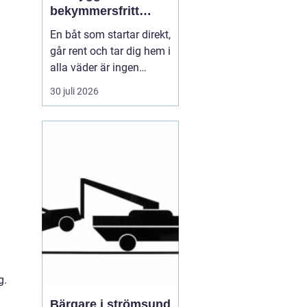
bekymmersfritt
båtliv
En båt som startar direkt,
går rent och tar dig hem i
alla väder är ingen
slump. Bakom varje
30 juli 2026
problemfri båttur ligger
genomtänkt underhåll,
regelbundna kontroller
och en tydlig plan för
service. Många båtägare
väntar tills något går
sönder, men den s...
ng.
Bärgare i strömsund