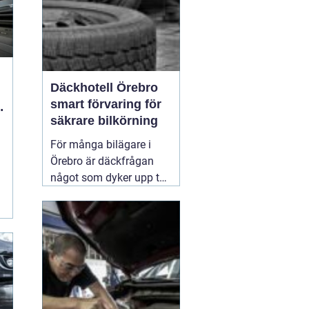
Däckhotell Örebro
smart förvaring för
säkrare bilkörning
För många bilägare i
Örebro är däckfrågan
något som dyker upp två
gånger per år och mest
känns som ett
nödvändigt ont. Tunga
lyft, smutsiga hjul och
jakt på förvaringsplats i
förråd eller garage gör
att däckbytet gärna