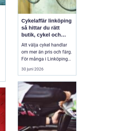
Cykelaffär linköping
så hittar du rätt
butik, cykel och
service
Att välja cykel handlar
om mer än pris och färg.
För många i Linköping
har cykeln blivit en viktig
30 juni 2026
del av vardagen för
pendling, träning och
fritid. En bra
cykelaffär
Linköping
kan göra ...