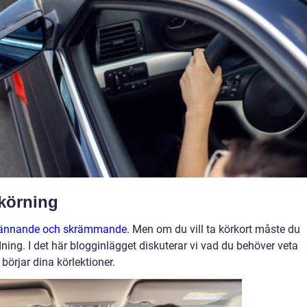
lkörning
 spännande och skrämmande
. Men om du vill ta körkort måste du
dning. I det här blogginlägget diskuterar vi vad du behöver veta
börjar dina körlektioner.