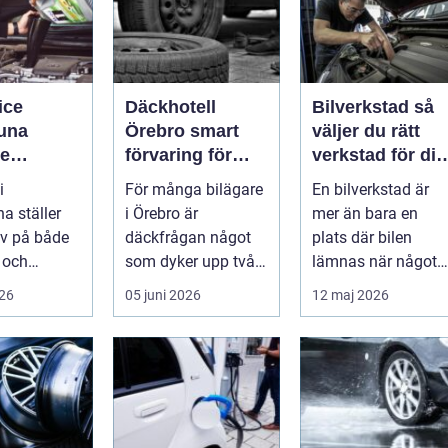
ice
Däckhotell
Bilverkstad så
tuna
Örebro smart
väljer du rätt
re
förvaring för
verkstad för din
de året
säkrare
bil
i
För många bilägare
En bilverkstad är
bilkörning
a ställer
i Örebro är
mer än bara en
v på både
däckfrågan något
plats där bilen
 och
som dyker upp två
lämnas när något
 Vägarna
gånger per år och
går sönder. Rätt
026
05 juni 2026
12 maj 2026
ellan
mest känns som e...
verkstad blir en ...
...