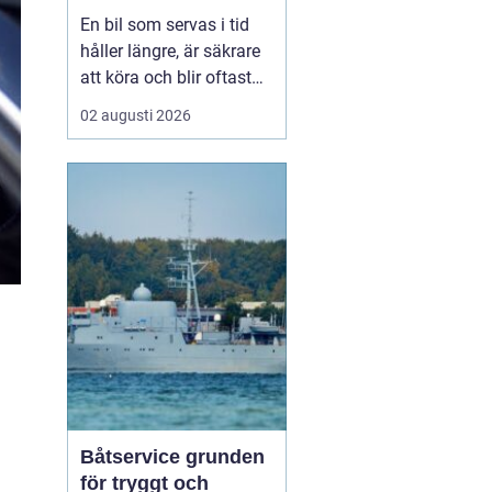
smart sätt
En bil som servas i tid
håller längre, är säkrare
att köra och blir oftast
billigare i längden. För
02 augusti 2026
den som kör mycket i
norra Stockholm
blir
Bilservice Sollentuna en
naturlig del av vardagen.
Med r...
Båtservice grunden
för tryggt och