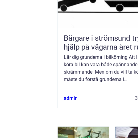
Bärgare i strömsund trygg
hjälp på vägarna året r
Lär dig grunderna i bilkörning Att l
köra bil kan vara både spännande
skrämmande. Men om du vill ta kö
måste du förstå grunderna i
introduktionsutbildning. I det här b
admin
3