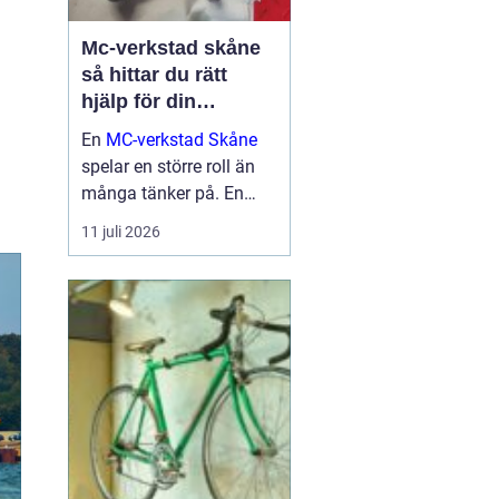
Mc-verkstad skåne
så hittar du rätt
hjälp för din
motorcykel
En
MC-verkstad Skåne
spelar en större roll än
många tänker på. En
välskött hoj är inte bara
11 juli 2026
en fråga om körglädje,
utan också om säkerhet,
ekonomi och livslängd
på din motorcykel. För
den som kör mycket...