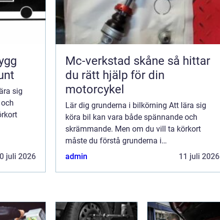
Mc-verkstad skåne så hittar
unt
du rätt hjälp för din
motorcykel
ära sig
 och
Lär dig grunderna i bilkörning Att lära sig
rkort
köra bil kan vara både spännande och
skrämmande. Men om du vill ta körkort
logg...
måste du förstå grunderna i
introduktionsutbildning. I det här blogg...
0 juli 2026
admin
11 juli 2026