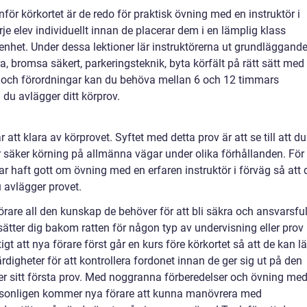
inför körkortet är de redo för praktisk övning med en instruktör i
je elev individuellt innan de placerar dem i en lämplig klass
enhet. Under dessa lektioner lär instruktörerna ut grundläggand
a, bromsa säkert, parkeringsteknik, byta körfält på rätt sätt med
r och förordningar kan du behöva mellan 6 och 12 timmars
du avlägger ditt körprov.
är att klara av körprovet. Syftet med detta prov är att se till att du
r säker körning på allmänna vägar under olika förhållanden. För 
 har haft gott om övning med en erfaren instruktör i förväg så att 
 avlägger provet.
örare all den kunskap de behöver för att bli säkra och ansvarsfu
sätter dig bakom ratten för någon typ av undervisning eller prov
tigt att nya förare först går en kurs före körkortet så att de kan l
ärdigheter för att kontrollera fordonet innan de ger sig ut på den
ler sitt första prov. Med noggranna förberedelser och övning me
personligen kommer nya förare att kunna manövrera med