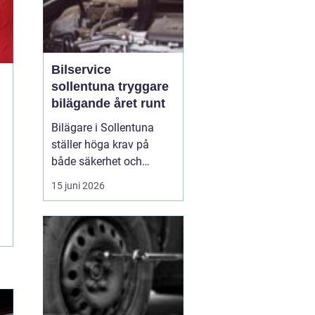
Bilservice
sollentuna tryggare
bilägande året runt
Bilägare i Sollentuna
ställer höga krav på
både säkerhet och
komfort. Vägarna växlar
15 juni 2026
mellan motorväg,
stadstrafik och
smågator med gupp och
trottoarkanter. För att
bilen ska hålla över tid
och vara säker för både
förare och passagerare
behövs regelbu...