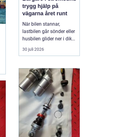
trygg hjälp på
vägarna året runt
När bilen stannar,
lastbilen går sönder eller
husbilen glider ner i diket
är behovet enkelt: snabb,
30 juli 2026
trygg och lugn hjälp på
plats. I Strömsund och
de omgivande delarna
av Jämtland och södra
Lappland spelar
bärgningsfirmorna en
avgörande roll för att ...