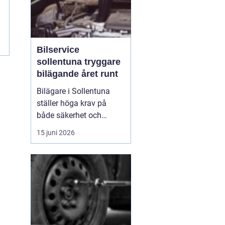
t
Bilservice
sollentuna tryggare
bilägande året runt
Bilägare i Sollentuna
ställer höga krav på
både säkerhet och
komfort. Vägarna växlar
15 juni 2026
mellan motorväg,
stadstrafik och
smågator med gupp och
trottoarkanter. För att
bilen ska hålla över tid
och vara säker för både
förare och passagerare
behövs regelbu...