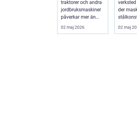
traktorer och andra
verksted 
jordbruksmaskiner
der mask
påverkar mer än
stålkons
många tror. Rätt
og tekni
02 maj 2026
02 maj 2
däck ger b...
løsninger
g...