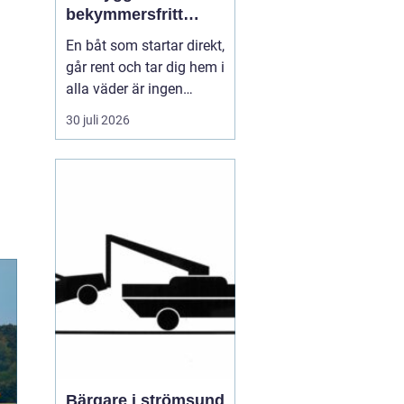
bekymmersfritt
båtliv
En båt som startar direkt,
går rent och tar dig hem i
alla väder är ingen
slump. Bakom varje
30 juli 2026
problemfri båttur ligger
genomtänkt underhåll,
regelbundna kontroller
och en tydlig plan för
service. Många båtägare
väntar tills något går
sönder, men den s...
Bärgare i strömsund