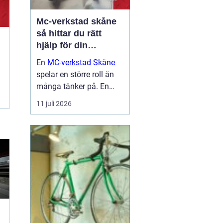
Mc-verkstad skåne
så hittar du rätt
hjälp för din
motorcykel
En
MC-verkstad Skåne
spelar en större roll än
många tänker på. En
välskött hoj är inte bara
11 juli 2026
en fråga om körglädje,
utan också om säkerhet,
ekonomi och livslängd
på din motorcykel. För
den som kör mycket...