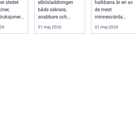
er stedet
elbilsladdningen
halkbana är en av
hemma
spelar den roll
iner,
både säkrare,
de mest
truksjoner
snabbare och
minnesvärda
ske
billigare över tid. I
delarna i vägen mo
026
01 maj 2026
01 maj 2026
 blir holdt i
takt med att fler s...
körkort. Många
kommer ...