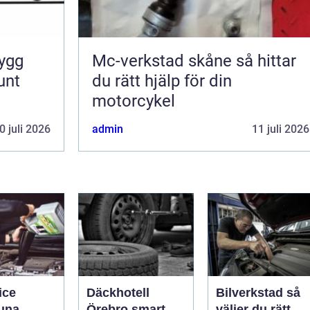
Mc-verkstad skåne så hittar
unt
du rätt hjälp för din
motorcykel
0 juli 2026
admin
11 juli 2026
ice
Däckhotell
Bilverkstad så
tuna
Örebro smart
väljer du rätt