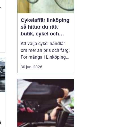
Cykelaffär linköping
så hittar du rätt
butik, cykel och
service
Att välja cykel handlar
om mer än pris och färg.
För många i Linköping
har cykeln blivit en viktig
30 juni 2026
del av vardagen för
pendling, träning och
fritid. En bra
cykelaffär
Linköping
kan göra ...
n
å