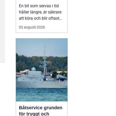
smart sätt
En bil som servas i tid
håller längre, är säkrare
att köra och blir oftast
billigare i längden. För
02 augusti 2026
den som kör mycket i
norra Stockholm
blir
Bilservice Sollentuna en
naturlig del av vardagen.
Med r...
Båtservice grunden
för tryggt och