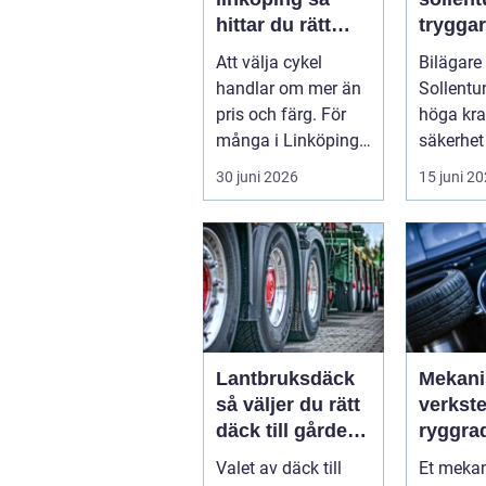
hittar du rätt
trygga
butik, cykel och
bilägan
Att välja cykel
Bilägare 
service
runt
handlar om mer än
Sollentun
pris och färg. För
höga kra
många i Linköping
säkerhet
har cykeln blivit en
komfort.
30 juni 2026
15 juni 2
viktig d...
växlar m
motorväg
Lantbruksdäck
Mekani
så väljer du rätt
verkst
däck till gårdens
ryggra
maskiner
moder
Valet av däck till
Et meka
industr