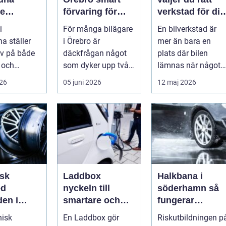
re
förvaring för
verkstad för din
de året
säkrare
bil
i
För många bilägare
En bilverkstad är
bilkörning
a ställer
i Örebro är
mer än bara en
v på både
däckfrågan något
plats där bilen
 och
som dyker upp två
lämnas när något
 Vägarna
gånger per år och
går sönder. Rätt
026
05 juni 2026
12 maj 2026
ellan
mest känns som e...
verkstad blir en ...
...
sk
Laddbox
Halkbana i
ed
nyckeln till
söderhamn så
den i
smartare och
fungerar
ne
tryggare
riskutbildninge
nisk
En Laddbox gör
Riskutbildningen p
i
elbilsladdning
och därför