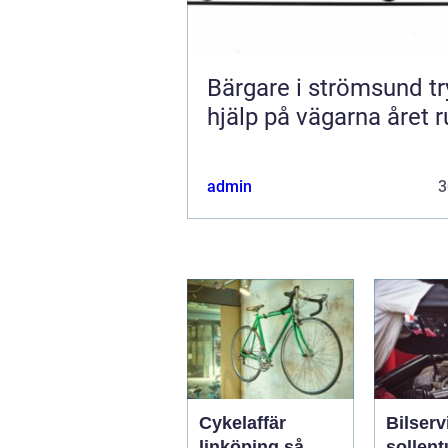
Bärgare i strömsund trygg
hjälp på vägarna året r
admin
3
Cykelaffär
Bilserv
linköping så
sollen