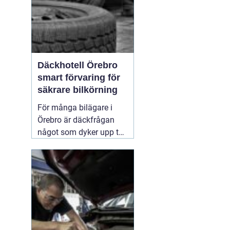
Däckhotell Örebro
smart förvaring för
säkrare bilkörning
För många bilägare i
Örebro är däckfrågan
något som dyker upp två
gånger per år och mest
känns som ett
nödvändigt ont. Tunga
lyft, smutsiga hjul och
jakt på förvaringsplats i
förråd eller garage gör
att däckbytet gärna