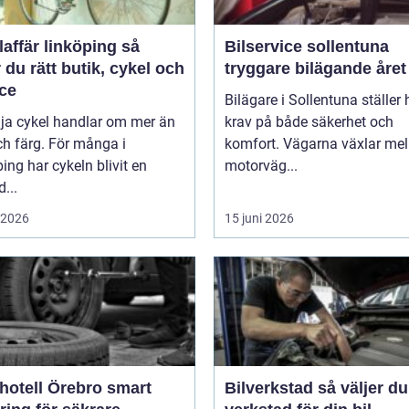
affär linköping så
Bilservice sollentuna
r du rätt butik, cykel och
tryggare bilägande året
ice
Bilägare i Sollentuna ställer
lja cykel handlar om mer än
krav på både säkerhet och
ch färg. För många i
komfort. Vägarna växlar mel
ing har cykeln blivit en
motorväg...
d...
i 2026
15 juni 2026
tell Örebro smart
Bilverkstad så väljer du rätt