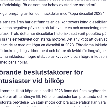
a fördelaktigt för de som har behov av starkare motorkraft.
sk genomgång av för- och nackdelar med ”köpa dieselbil 2023”
 senaste åren har det funnits en del kontrovers kring dieselbilar
v deras negativa påverkan på luftkvaliteten och associering me
fusk. Trots detta har dieselbilar historiskt sett varit populära p
 bränsleeffektivitet och starka motorer. Det är viktigt att överv
 nackdelar med att köpa en dieselbil år 2023. Fördelarna inklude
förbrukning, hög vridmoment och bättre räckvidd för långväga k
arna inkluderar högre utsläpp av kväveoxid och högre inköpspri
 med bensinbilar.
rande beslutsfaktorer för
ntusiaster vid bilköp
kommer till att köpa en dieselbil 2023 finns det flera avgörande
aktorer att ta hänsyn till. För bilentusiaster kan prestanda och k
 största betydelse. En stark motor och bra acceleration kan vara