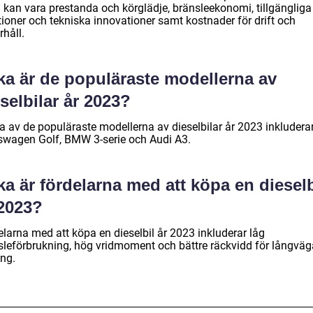
 kan vara prestanda och körglädje, bränsleekonomi, tillgängliga
tioner och tekniska innovationer samt kostnader för drift och
håll.
ka är de populäraste modellerna av
selbilar år 2023?
a av de populäraste modellerna av dieselbilar år 2023 inkludera
swagen Golf, BMW 3-serie och Audi A3.
ka är fördelarna med att köpa en dieselb
 2023?
elarna med att köpa en dieselbil år 2023 inkluderar låg
sleförbrukning, hög vridmoment och bättre räckvidd för långväg
ing.