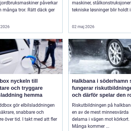
 jordbruksmaskiner påverkar
maskiner, stålkonstruksjoner
 många tror. Rätt däck ger
tekniske løsninger blir holdt i 
 2026
02 maj 2026
keln till
Halkbana i söderhamn så
tare och tryggare
fungerar riskutbildning
lsladdning hemma
och därför spelar den ro
ddbox gör elbilsladdningen
Riskutbildningen på halkban
säkrare, snabbare och
en av de mest minnesvärda
re över tid. I takt med att fler
delarna i vägen mot körkort.
Många kommer ...