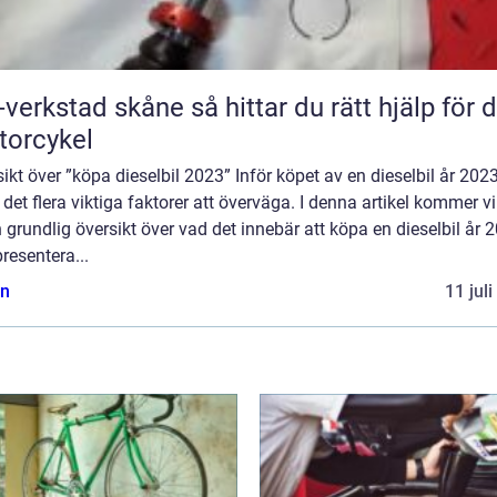
tad skåne så hittar du rätt hjälp för din
orcykel
ikt över ”köpa dieselbil 2023” Inför köpet av en dieselbil år 202
 det flera viktiga faktorer att överväga. I denna artikel kommer vi
 grundlig översikt över vad det innebär att köpa en dieselbil år 
resentera...
n
11 jul