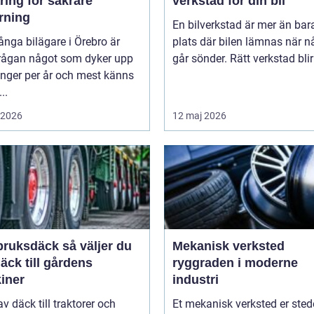
ring för säkrare
verkstad för din bil
rning
En bilverkstad är mer än bar
nga bilägare i Örebro är
plats där bilen lämnas när n
rågan något som dyker upp
går sönder. Rätt verkstad blir 
ånger per år och mest känns
..
i 2026
12 maj 2026
sdäck så väljer du
Mekanisk verksted
däck till gårdens
ryggraden i moderne
iner
industri
av däck till traktorer och
Et mekanisk verksted er sted