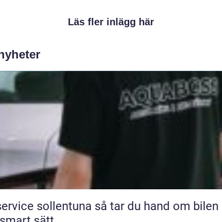
Läs fler inlägg här
 nyheter
ice sollentuna så tar du hand om bilen på
 smart sätt