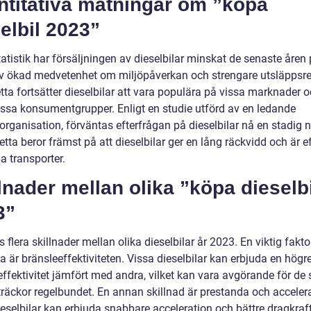
ntitativa mätningar om ”köpa
elbil 2023”
tatistik har försäljningen av dieselbilar minskat de senaste åren
v ökad medvetenhet om miljöpåverkan och strengare utsläppsre
tta fortsätter dieselbilar att vara populära på vissa marknader 
issa konsumentgrupper. Enligt en studie utförd av en ledande
rganisation, förväntas efterfrågan på dieselbilar nå en stadig n
tta beror främst på att dieselbilar ger en lång räckvidd och är e
a transporter.
lnader mellan olika ”köpa dieselbi
3”
s flera skillnader mellan olika dieselbilar år 2023. En viktig fakto
 är bränsleeffektiviteten. Vissa dieselbilar kan erbjuda en högr
effektivitet jämfört med andra, vilket kan vara avgörande för de
träckor regelbundet. En annan skillnad är prestanda och accelera
eselbilar kan erbjuda snabbare acceleration och bättre dragkraft,