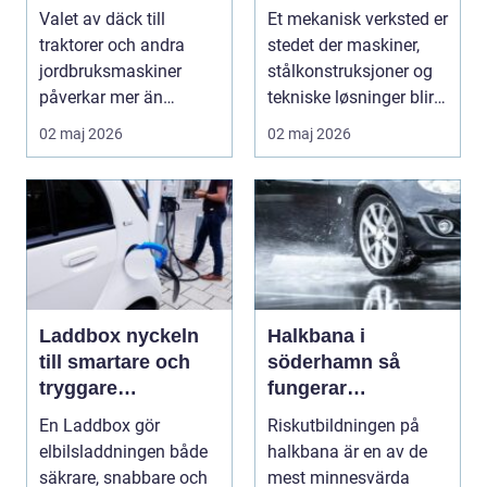
maskiner
Valet av däck till
Et mekanisk verksted er
traktorer och andra
stedet der maskiner,
jordbruksmaskiner
stålkonstruksjoner og
påverkar mer än
tekniske løsninger blir
många tror. Rätt däck
holdt i g...
02 maj 2026
02 maj 2026
ger b...
Laddbox nyckeln
Halkbana i
till smartare och
söderhamn så
tryggare
fungerar
elbilsladdning
riskutbildningen
En Laddbox gör
Riskutbildningen på
hemma
och därför spelar
elbilsladdningen både
halkbana är en av de
den roll
säkrare, snabbare och
mest minnesvärda