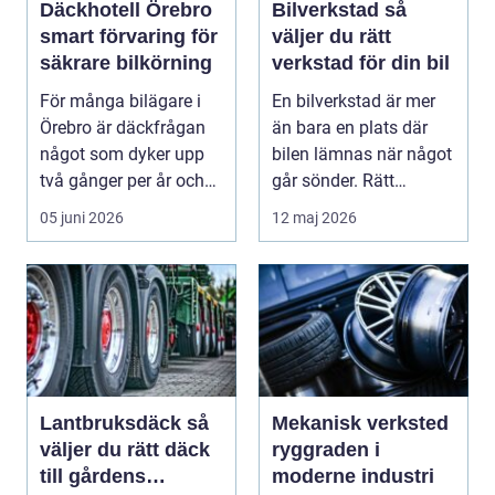
Däckhotell Örebro
Bilverkstad så
smart förvaring för
väljer du rätt
säkrare bilkörning
verkstad för din bil
För många bilägare i
En bilverkstad är mer
Örebro är däckfrågan
än bara en plats där
något som dyker upp
bilen lämnas när något
två gånger per år och
går sönder. Rätt
mest känns som e...
verkstad blir en ...
05 juni 2026
12 maj 2026
Lantbruksdäck så
Mekanisk verksted
väljer du rätt däck
ryggraden i
till gårdens
moderne industri