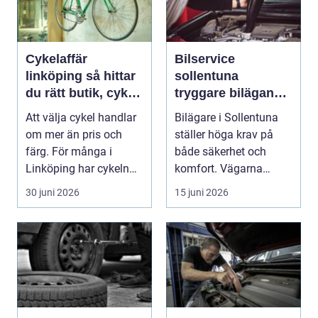
Cykelaffär
Bilservice
linköping så hittar
sollentuna
du rätt butik, cykel
tryggare bilägande
och service
året runt
Att välja cykel handlar
Bilägare i Sollentuna
om mer än pris och
ställer höga krav på
färg. För många i
både säkerhet och
Linköping har cykeln
komfort. Vägarna
blivit en viktig d...
växlar mellan
30 juni 2026
15 juni 2026
motorväg...