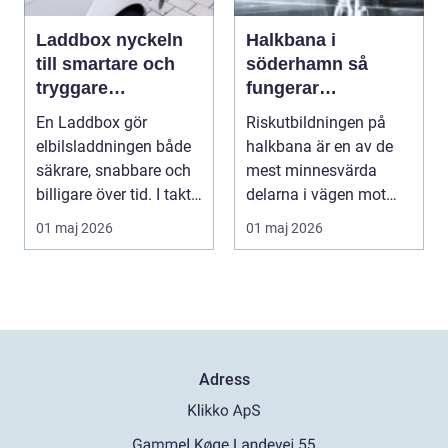
Laddbox nyckeln
Halkbana i
till smartare och
söderhamn så
tryggare
fungerar
elbilsladdning
riskutbildningen
En Laddbox gör
Riskutbildningen på
hemma
och därför spelar
elbilsladdningen både
halkbana är en av de
den roll
säkrare, snabbare och
mest minnesvärda
billigare över tid. I takt
delarna i vägen mot
med att fler s...
körkort. Många
01 maj 2026
01 maj 2026
kommer ...
Adress