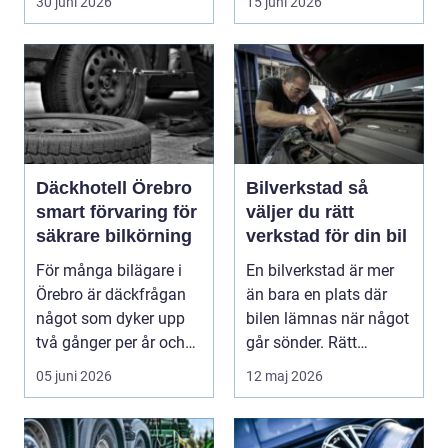
30 juni 2026
15 juni 2026
motorväg...
Däckhotell Örebro
Bilverkstad så
smart förvaring för
väljer du rätt
säkrare bilkörning
verkstad för din bil
För många bilägare i
En bilverkstad är mer
Örebro är däckfrågan
än bara en plats där
något som dyker upp
bilen lämnas när något
två gånger per år och
går sönder. Rätt
mest känns som e...
verkstad blir en ...
05 juni 2026
12 maj 2026