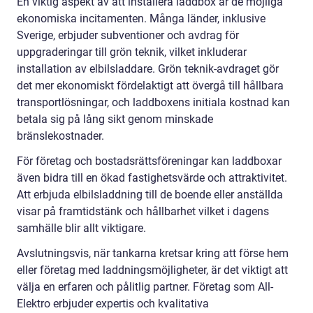
En viktig aspekt av att installera laddbox är de möjliga
ekonomiska incitamenten. Många länder, inklusive
Sverige, erbjuder subventioner och avdrag för
uppgraderingar till grön teknik, vilket inkluderar
installation av elbilsladdare. Grön teknik-avdraget gör
det mer ekonomiskt fördelaktigt att övergå till hållbara
transportlösningar, och laddboxens initiala kostnad kan
betala sig på lång sikt genom minskade
bränslekostnader.
För företag och bostadsrättsföreningar kan laddboxar
även bidra till en ökad fastighetsvärde och attraktivitet.
Att erbjuda elbilsladdning till de boende eller anställda
visar på framtidstänk och hållbarhet vilket i dagens
samhälle blir allt viktigare.
Avslutningsvis, när tankarna kretsar kring att förse hem
eller företag med laddningsmöjligheter, är det viktigt att
välja en erfaren och pålitlig partner. Företag som All-
Elektro erbjuder expertis och kvalitativa