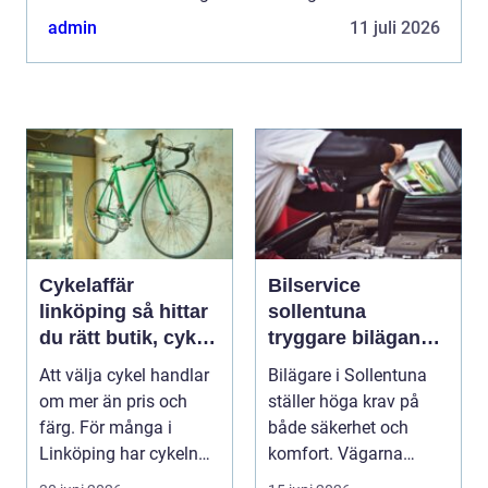
erbjuder inte bara bekv...
admin
11 juli 2026
Cykelaffär
Bilservice
linköping så hittar
sollentuna
du rätt butik, cykel
tryggare bilägande
och service
året runt
Att välja cykel handlar
Bilägare i Sollentuna
om mer än pris och
ställer höga krav på
färg. För många i
både säkerhet och
Linköping har cykeln
komfort. Vägarna
blivit en viktig d...
växlar mellan