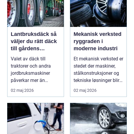
Lantbruksdäck så
Mekanisk verksted
väljer du rätt däck
ryggraden i
till gårdens
moderne industri
maskiner
Valet av däck till
Et mekanisk verksted er
traktorer och andra
stedet der maskiner,
jordbruksmaskiner
stålkonstruksjoner og
påverkar mer än
tekniske løsninger blir
många tror. Rätt däck
holdt i g...
02 maj 2026
02 maj 2026
ger b...