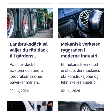
Lantbruksdäck så
Mekanisk verksted
väljer du rätt däck
ryggraden i
till gårdens
moderne industri
maskiner
Valet av däck till
Et mekanisk verksted
traktorer och andra
er stedet der maskiner,
jordbruksmaskiner
stålkonstruksjoner og
påverkar mer än
tekniske løsninger blir
många tror. Rätt däck
holdt i g...
02 maj 2026
02 maj 2026
ger b...