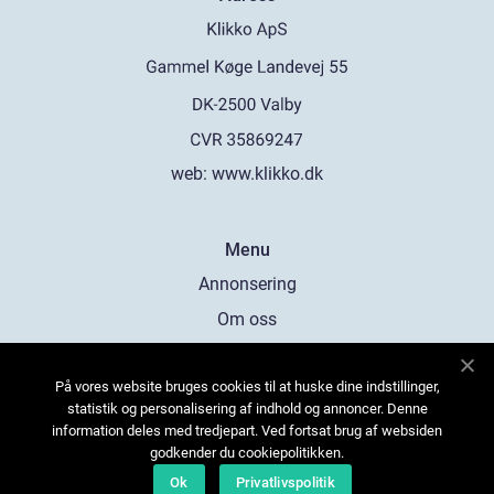
web:
www.klikko.dk
Menu
Annonsering
Om oss
Cookies
På vores website bruges cookies til at huske dine indstillinger,
Kontakta oss
statistik og personalisering af indhold og annoncer. Denne
Sitemap
information deles med tredjepart. Ved fortsat brug af websiden
godkender du cookiepolitikken.
Ok
Privatlivspolitik