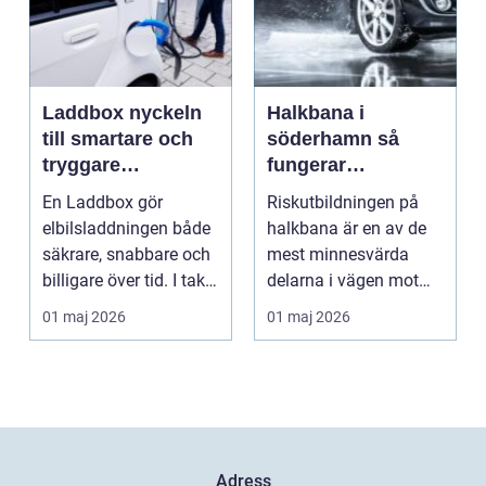
Laddbox nyckeln
Halkbana i
till smartare och
söderhamn så
tryggare
fungerar
elbilsladdning
riskutbildningen
En Laddbox gör
Riskutbildningen på
hemma
och därför spelar
elbilsladdningen både
halkbana är en av de
den roll
säkrare, snabbare och
mest minnesvärda
billigare över tid. I takt
delarna i vägen mot
med att fler s...
körkort. Många
01 maj 2026
01 maj 2026
kommer ...
Adress