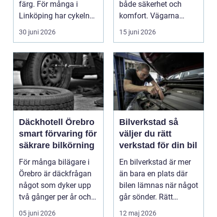
färg. För många i
både säkerhet och
Linköping har cykeln
komfort. Vägarna
blivit en viktig d...
växlar mellan
30 juni 2026
15 juni 2026
motorväg...
Däckhotell Örebro
Bilverkstad så
smart förvaring för
väljer du rätt
säkrare bilkörning
verkstad för din bil
För många bilägare i
En bilverkstad är mer
Örebro är däckfrågan
än bara en plats där
något som dyker upp
bilen lämnas när något
två gånger per år och
går sönder. Rätt
mest känns som e...
verkstad blir en ...
05 juni 2026
12 maj 2026