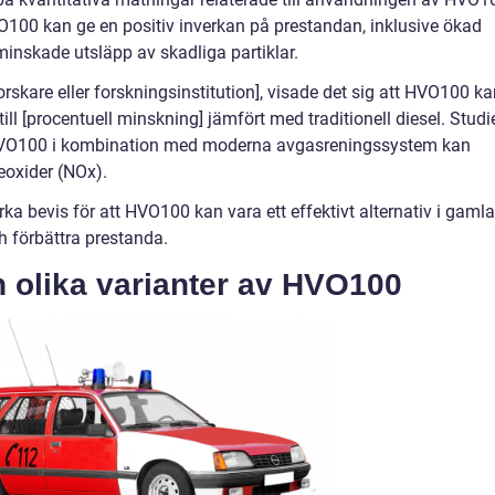
HVO100 kan ge en positiv inverkan på prestandan, inklusive ökad
minskade utsläpp av skadliga partiklar.
orskare eller forskningsinstitution], visade det sig att HVO100 k
l [procentuell minskning] jämfört med traditionell diesel. Studi
HVO100 i kombination med moderna avgasreningssystem kan
eoxider (NOx).
ka bevis för att HVO100 kan vara ett effektivt alternativ i gamla
h förbättra prestanda.
n olika varianter av HVO100