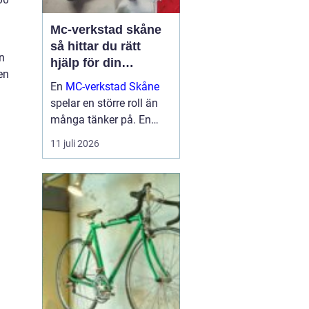
Mc-verkstad skåne
så hittar du rätt
an
hjälp för din
en
motorcykel
En
MC-verkstad Skåne
spelar en större roll än
många tänker på. En
välskött hoj är inte bara
11 juli 2026
en fråga om körglädje,
utan också om säkerhet,
ekonomi och livslängd
på din motorcykel. För
den som kör mycket...