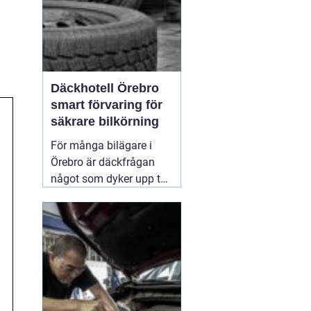
Däckhotell Örebro
smart förvaring för
säkrare bilkörning
För många bilägare i
Örebro är däckfrågan
något som dyker upp två
gånger per år och mest
känns som ett
nödvändigt ont. Tunga
lyft, smutsiga hjul och
jakt på förvaringsplats i
förråd eller garage gör
att däckbytet gärna