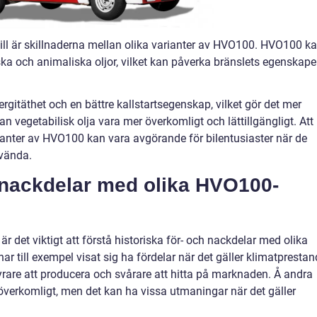
till är skillnaderna mellan olika varianter av HVO100. HVO100 k
iska och animaliska oljor, vilket kan påverka bränslets egenskape
ergitäthet och en bättre kallstartsegenskap, vilket gör det mer
 kan vegetabilisk olja vara mer överkomligt och lättillgängligt. Att
ianter av HVO100 kan vara avgörande för bilentusiaster när de
nvända.
h nackdelar med olika HVO100-
är det viktigt att förstå historiska för- och nackdelar med olika
r till exempel visat sig ha fördelar när det gäller klimatpresta
yrare att producera och svårare att hitta på marknaden. Å andra
 överkomligt, men det kan ha vissa utmaningar när det gäller