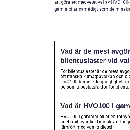
att göra ett medvetet val av HVO100-b
gamla bilar samtidigt som de minska
Vad är de mest avgör
bilentusiaster vid va
För bilentusiaster är de mest avgö
att minska klimatpåverkan och bidr
HVO100-bränsle, tillgänglighet oc
personlig beslutsfaktor för bilentu
Vad är HVO100 i gam
HVO100 i gammal bil är en förnyba
är ett miljövänligt bränsleval för
jämfört med vanlig diesel.