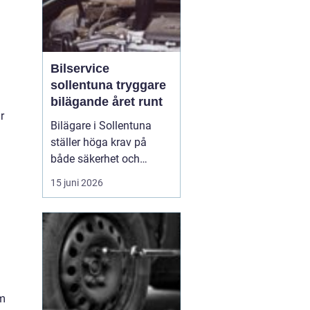
Bilservice
sollentuna tryggare
bilägande året runt
r
Bilägare i Sollentuna
ställer höga krav på
både säkerhet och
komfort. Vägarna växlar
15 juni 2026
mellan motorväg,
stadstrafik och
smågator med gupp och
trottoarkanter. För att
bilen ska hålla över tid
och vara säker för både
förare och passagerare
om
behövs regelbu...