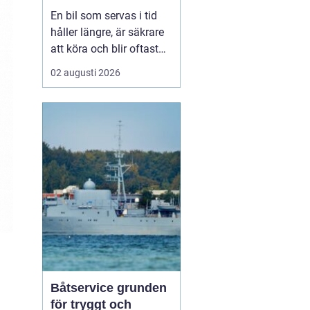
smart sätt
En bil som servas i tid
håller längre, är säkrare
att köra och blir oftast
billigare i längden. För
02 augusti 2026
den som kör mycket i
norra Stockholm
blir
Bilservice Sollentuna en
naturlig del av vardagen.
Med r...
Båtservice grunden
för tryggt och