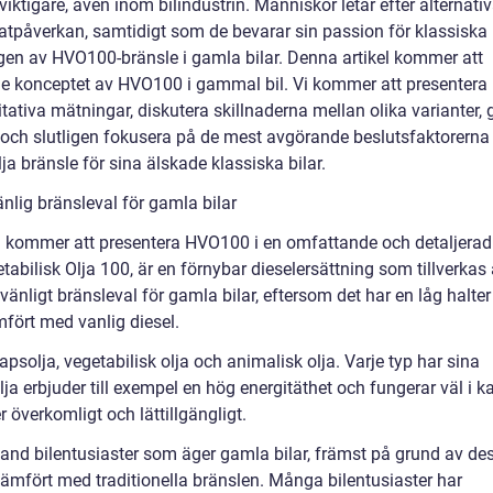
 viktigare, även inom bilindustrin. Människor letar efter alternati
tpåverkan, samtidigt som de bevarar sin passion för klassiska
gen av HVO100-bränsle i gamla bilar. Denna artikel kommer att
nde konceptet av HVO100 i gammal bil. Vi kommer att presentera
tativa mätningar, diskutera skillnaderna mellan olika varianter, 
 och slutligen fokusera på de mest avgörande beslutsfaktorerna
älja bränsle för sina älskade klassiska bilar.
lig bränsleval för gamla bilar
el kommer att presentera HVO100 i en omfattande och detaljerad
tabilisk Olja 100, är en förnybar dieselersättning som tillverkas
övänligt bränsleval för gamla bilar, eftersom det har en låg halter
fört med vanlig diesel.
rapsolja, vegetabilisk olja och animalisk olja. Varje typ har sina
a erbjuder till exempel en hög energitäthet och fungerar väl i ka
 överkomligt och lättillgängligt.
land bilentusiaster som äger gamla bilar, främst på grund av de
mfört med traditionella bränslen. Många bilentusiaster har