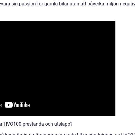
ra sin passion för gamla bilar utan att påverka miljön negativ
kar HVO100 prestanda och utsläpp?
å kvantitativa mätningar relaterade till användningen av HVO1