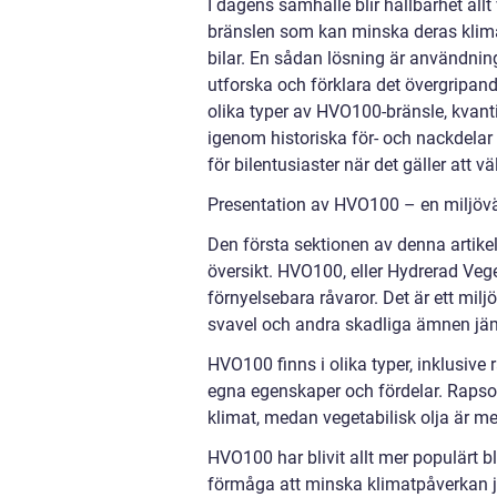
I dagens samhälle blir hållbarhet allt
bränslen som kan minska deras klima
bilar. En sådan lösning är användnin
utforska och förklara det övergripa
olika typer av HVO100-bränsle, kvanti
igenom historiska för- och nackdelar
för bilentusiaster när det gäller att v
Presentation av HVO100 – en miljövän
Den första sektionen av denna artik
översikt. HVO100, eller Hydrerad Vege
förnyelsebara råvaror. Det är ett milj
svavel och andra skadliga ämnen jäm
HVO100 finns i olika typer, inklusive 
egna egenskaper och fördelar. Rapsolj
klimat, medan vegetabilisk olja är mer
HVO100 har blivit allt mer populärt b
förmåga att minska klimatpåverkan jä