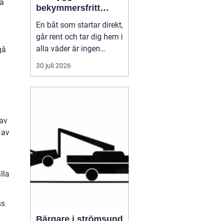
va
bekymmersfritt
båtliv
En båt som startar direkt,
går rent och tar dig hem i
alla väder är ingen
gå
slump. Bakom varje
30 juli 2026
problemfri båttur ligger
genomtänkt underhåll,
regelbundna kontroller
och en tydlig plan för
service. Många båtägare
 av
väntar tills något går
 av
sönder, men den s...
lla
ss
Bärgare i strömsund