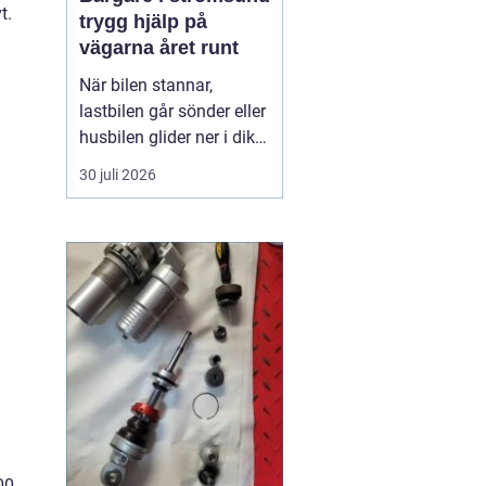
t.
trygg hjälp på
vägarna året runt
När bilen stannar,
lastbilen går sönder eller
husbilen glider ner i diket
är behovet enkelt: snabb,
30 juli 2026
trygg och lugn hjälp på
plats. I Strömsund och
de omgivande delarna
av Jämtland och södra
Lappland spelar
bärgningsfirmorna en
avgörande roll för att ...
00