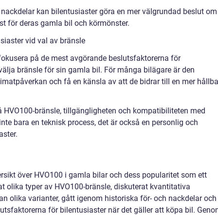
ch nackdelar kan bilentusiaster göra en mer välgrundad beslut om
t för deras gamla bil och körmönster.
siaster vid val av bränsle
 fokusera på de mest avgörande beslutsfaktorerna för
 välja bränsle för sin gamla bil. För många bilägare är den
limatpåverkan och få en känsla av att de bidrar till en mer hållba
på HVO100-bränsle, tillgängligheten och kompatibiliteten med
r inte bara en teknisk process, det är också en personlig och
aster.
ersikt över HVO100 i gamla bilar och dess popularitet som ett
at olika typer av HVO100-bränsle, diskuterat kvantitativa
an olika varianter, gått igenom historiska för- och nackdelar och
sfaktorerna för bilentusiaster när det gäller att köpa bil. Gen