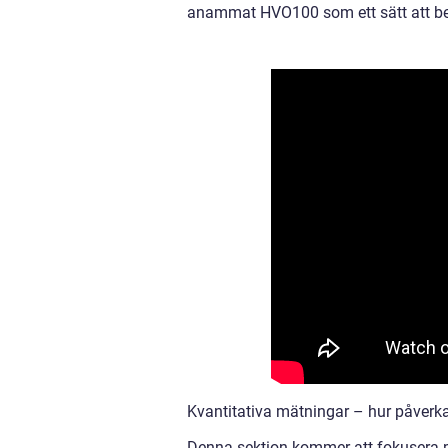
anammat HVO100 som ett sätt att beva
Kvantitativa mätningar – hur påver
Denna sektion kommer att fokusera p