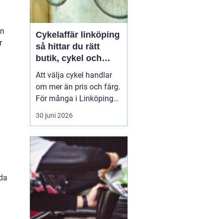
an
Cykelaffär linköping
r
så hittar du rätt
butik, cykel och
service
Att välja cykel handlar
om mer än pris och färg.
För många i Linköping
har cykeln blivit en viktig
30 juni 2026
del av vardagen för
pendling, träning och
fritid. En bra
cykelaffär
Linköping
kan göra ...
nda