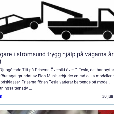
 i strömsund trygg hjälp på vägarna året
t
Djupgående Titt på Priserna Översikt över ”” Tesla, det banbryta
sföretaget grundat av Elon Musk, erbjuder en rad olika modeller
 prisklasser. Priserna för en Tesla varierar beroende på modell,
tningsalternativ ...
n
30 jul