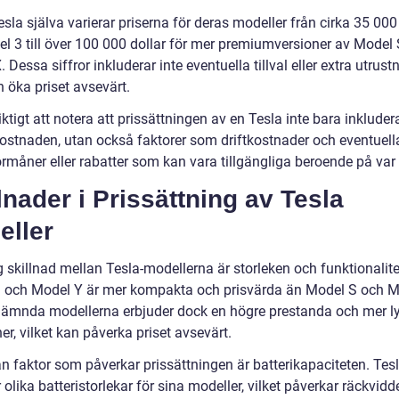
esla själva varierar priserna för deras modeller från cirka 35 000
el 3 till över 100 000 dollar för mer premiumversioner av Model
 Dessa siffror inkluderar inte eventuella tillval eller extra utrust
 öka priset avsevärt.
iktigt att notera att prissättningen av en Tesla inte bara inkluder
ostnaden, utan också faktorer som driftkostnader och eventuell
rmåner eller rabatter som kan vara tillgängliga beroende på var 
lnader i Prissättning av Tesla
eller
g skillnad mellan Tesla-modellerna är storleken och funktionalite
 och Model Y är mer kompakta och prisvärda än Model S och M
nämnda modellerna erbjuder dock en högre prestanda och mer l
er, vilket kan påverka priset avsevärt.
n faktor som påverkar prissättningen är batterikapaciteten. Tes
 olika batteristorlekar för sina modeller, vilket påverkar räckvid