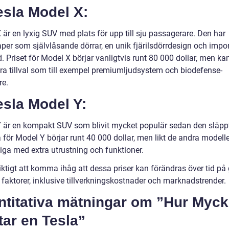
esla Model X:
är en lyxig SUV med plats för upp till sju passagerare. Den har
per som självlåsande dörrar, en unik fjärilsdörrdesign och imp
. Priset för Model X börjar vanligtvis runt 80 000 dollar, men ka
ra tillval som till exempel premiumljudsystem och biodefense-
re.
esla Model Y:
 är en kompakt SUV som blivit mycket populär sedan den släpp
 för Model Y börjar runt 40 000 dollar, men likt de andra modell
tiga med extra utrustning och funktioner.
iktigt att komma ihåg att dessa priser kan förändras över tid på
 faktorer, inklusive tillverkningskostnader och marknadstrender.
ntitativa mätningar om ”Hur Myck
ar en Tesla”