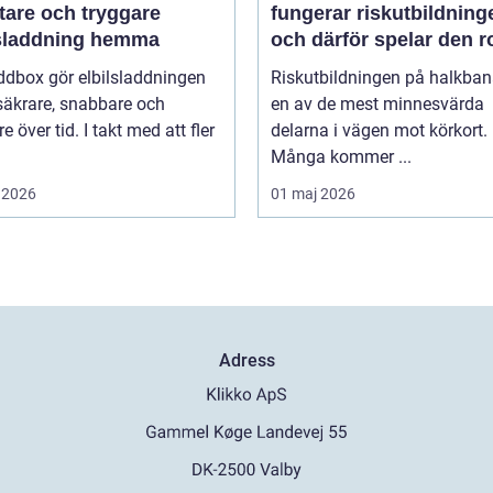
tare och tryggare
fungerar riskutbildning
lsladdning hemma
och därför spelar den ro
ddbox gör elbilsladdningen
Riskutbildningen på halkban
säkrare, snabbare och
en av de mest minnesvärda
re över tid. I takt med att fler
delarna i vägen mot körkort.
Många kommer ...
 2026
01 maj 2026
Adress