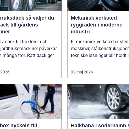
sdäck så väljer du
Mekanisk verksted
däck till gårdens
ryggraden i moderne
iner
industri
av däck till traktorer och
Et mekanisk verksted er sted
 jordbruksmaskiner påverkar
maskiner, stålkonstruksjoner
 många tror. Rätt däck ger
tekniske løsninger blir holdt i 
 2026
02 maj 2026
keln till
Halkbana i söderhamn så