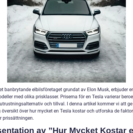
det banbrytande elbilsföretaget grundat av Elon Musk, erbjuder e
deller med olika prisklasser. Priserna för en Tesla varierar bero
utrustningsalternativ och tillval. I denna artikel kommer vi att ge
g översikt över hur mycket en Tesla kostar och utforska de fakto
r prissättningen.
sentation av ”Hur Mycket Kostar 