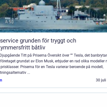
e grunden för tryggt och
ymmersfritt båtliv
Djupgående Titt på Priserna Översikt över ”” Tesla, det banbryta
sföretaget grundat av Elon Musk, erbjuder en rad olika modeller
 prisklasser. Priserna för en Tesla varierar beroende på modell,
tningsalternativ ...
n
30 jul