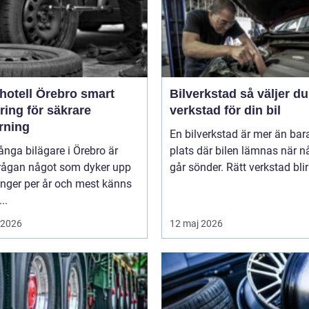
tell Örebro smart
Bilverkstad så väljer du rätt
ring för säkrare
verkstad för din bil
rning
En bilverkstad är mer än bar
nga bilägare i Örebro är
plats där bilen lämnas när n
rågan något som dyker upp
går sönder. Rätt verkstad blir 
ånger per år och mest känns
..
i 2026
12 maj 2026