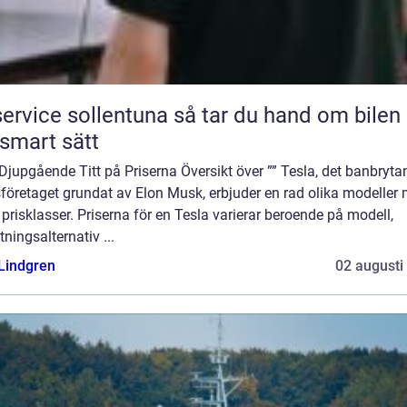
ice sollentuna så tar du hand om bilen på
 smart sätt
Djupgående Titt på Priserna Översikt över ”” Tesla, det banbryta
sföretaget grundat av Elon Musk, erbjuder en rad olika modeller
 prisklasser. Priserna för en Tesla varierar beroende på modell,
tningsalternativ ...
 Lindgren
02 augusti