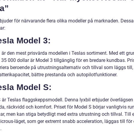
la”
rbjuder för närvarande flera olika modeller på marknaden. Dessa
ar:
esla Model 3:
 är den mest prisvärda modellen i Teslas sortiment. Med ett gru
 35 000 dollar är Model 3 tillgänglig för en bredare kundbas. Pri
iera beroende på utrustningsalternativ och tillval som läggs til
atterikapacitet, bättre prestanda och autopilotfunktioner.
esla Model S:
 är Teslas flaggskeppsmodell. Denna lyxbil erbjuder överlägsen
a, räckvidd och komfort. Priset för Model S börjar vanligtvis ru
ar, men kan stiga betydligt med extra utrustning och tillval. Till
crous-läget, som ger extremt snabb acceleration, läggas till för 
.