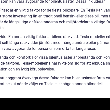
r som kan vara avgörande för bilentusiaster. Dessa inkluderar:
 Priset är en viktig faktor för de flesta bilköpare. En Tesla kan var
t större investering än en traditionell bensin- eller dieselbil, men 
r de långsiktiga driftkostnaderna och miljöfördelarna viktiga fa
ta.
idd: En annan viktig faktor är bilens räckvidd. Tesla-modeller er
lt sett långa räckvidder jämfört med många andra elbilar på ma
an vara avgörande för personer som ofta tar långa resor.
tanda och komfort: För vissa bilentusiaster är prestanda och ko
de faktorer. Tesla-modellerna har rykte om sig för att erbjuda s
tion och en lyxig körupplevelse.
tt noggrant överväga dessa faktorer kan bilentusiaster fatta et
at beslut när de väljer en Tesla eller någon annan bilmodell.