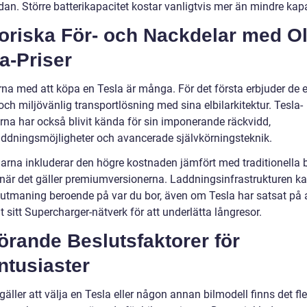
an. Större batterikapacitet kostar vanligtvis mer än mindre kapa
oriska För- och Nackdelar med Ol
a-Priser
rna med att köpa en Tesla är många. För det första erbjuder de 
och miljövänlig transportlösning med sina elbilarkitektur. Tesla-
rna har också blivit kända för sin imponerande räckvidd,
ddningsmöjligheter och avancerade självkörningsteknik.
arna inkluderar den högre kostnaden jämfört med traditionella bi
t när det gäller premiumversionerna. Laddningsinfrastrukturen k
 utmaning beroende på var du bor, även om Tesla har satsat på 
 sitt Supercharger-nätverk för att underlätta långresor.
rande Beslutsfaktorer för
ntusiaster
gäller att välja en Tesla eller någon annan bilmodell finns det fl