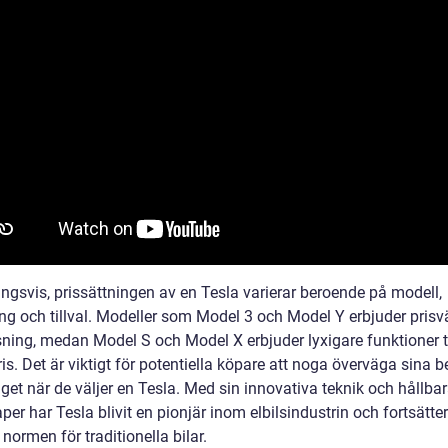
ingsvis, prissättningen av en Tesla varierar beroende på modell,
ing och tillval. Modeller som Model 3 och Model Y erbjuder prisv
sning, medan Model S och Model X erbjuder lyxigare funktioner til
is. Det är viktigt för potentiella köpare att noga överväga sina 
get när de väljer en Tesla. Med sin innovativa teknik och hållba
er har Tesla blivit en pionjär inom elbilsindustrin och fortsätter
ormen för traditionella bilar.