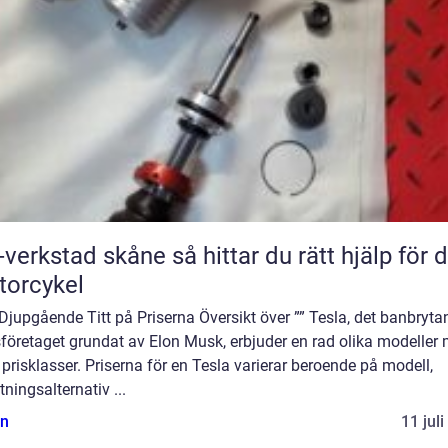
tad skåne så hittar du rätt hjälp för din
orcykel
Djupgående Titt på Priserna Översikt över ”” Tesla, det banbryta
sföretaget grundat av Elon Musk, erbjuder en rad olika modeller
 prisklasser. Priserna för en Tesla varierar beroende på modell,
tningsalternativ ...
n
11 jul