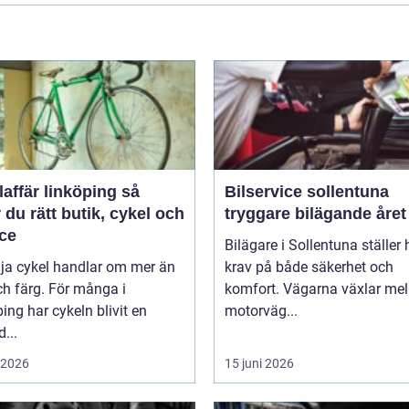
affär linköping så
Bilservice sollentuna
r du rätt butik, cykel och
tryggare bilägande året
ice
Bilägare i Sollentuna ställer
lja cykel handlar om mer än
krav på både säkerhet och
ch färg. För många i
komfort. Vägarna växlar mel
ing har cykeln blivit en
motorväg...
d...
i 2026
15 juni 2026