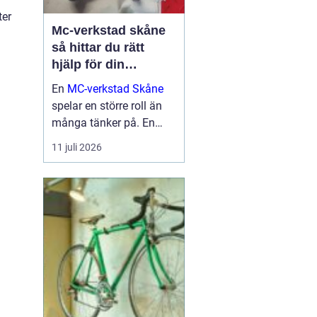
ter
Mc-verkstad skåne
så hittar du rätt
hjälp för din
motorcykel
En
MC-verkstad Skåne
spelar en större roll än
många tänker på. En
välskött hoj är inte bara
11 juli 2026
en fråga om körglädje,
utan också om säkerhet,
ekonomi och livslängd
på din motorcykel. För
den som kör mycket...