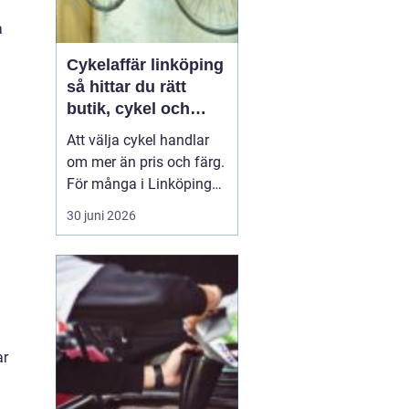
a
Cykelaffär linköping
så hittar du rätt
butik, cykel och
service
Att välja cykel handlar
om mer än pris och färg.
För många i Linköping
har cykeln blivit en viktig
30 juni 2026
del av vardagen för
pendling, träning och
fritid. En bra
cykelaffär
Linköping
kan göra ...
ar
m