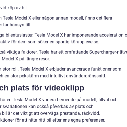
vid köp av bil
en Tesla Model X eller någon annan modell, finns det flera
 tar hänsyn till.
nga bilentusiaster. Tesla Model X har imponerande acceleration 
aktiv för dem som söker en sportig körupplevelse.
så viktiga faktorer. Tesla har ett omfattande Supercharger-nätv
a Model X på längre resor.
n stor roll. Tesla Model X erbjuder avancerade funktioner som
h en stor pekskärm med intuitivt användargränssnitt.
h plats för videoklipp
r en Tesla Model X variera beroende på modell, tillval och
 Prisvariationen kan också påverkas av plats och
il är det viktigt att överväga prestanda, räckvidd,
ioner för att hitta rätt bil efter ens egna preferenser.