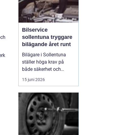
Bilservice
sollentuna tryggare
och
bilägande året runt
Bilägare i Sollentuna
erk
ställer höga krav på
både säkerhet och
komfort. Vägarna växlar
15 juni 2026
mellan motorväg,
stadstrafik och
smågator med gupp och
trottoarkanter. För att
bilen ska hålla över tid
och vara säker för både
förare och passagerare
behövs regelbu...