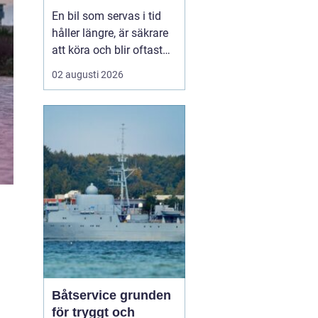
smart sätt
En bil som servas i tid
håller längre, är säkrare
att köra och blir oftast
billigare i längden. För
02 augusti 2026
den som kör mycket i
norra Stockholm
blir
Bilservice Sollentuna en
naturlig del av vardagen.
Med r...
Båtservice grunden
för tryggt och