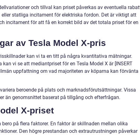
dellvariationer och tillval kan priset påverkas av eventuella rabat
ller statliga incitament för elektriska fordon. Det är viktigt att
h incitament för att få en korrekt bild av det totala priset för en
gar av Tesla Model X-pris
risskillnader kan vi ta en titt på några kvantitativa mätningar.
 kan vi se att mediantpriset för en Tesla Model X är [INSERT
allmän uppfattning om vad majoriteten av köparna kan förvänta
kan variera beroende på plats och marknadsförutsättningar. Vissa
er än genomsnittet baserat på tillgång och efterfrågan.
Model X-priset
bero på flera faktorer. En faktor är skillnaden mellan olika
nktioner. Den högre prestandan och extrautrustningen påverkar