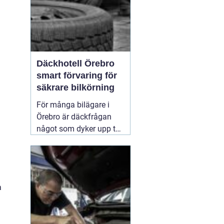
Däckhotell Örebro
smart förvaring för
säkrare bilkörning
För många bilägare i
Örebro är däckfrågan
något som dyker upp två
gånger per år och mest
känns som ett
nödvändigt ont. Tunga
lyft, smutsiga hjul och
a
jakt på förvaringsplats i
förråd eller garage gör
att däckbytet gärna