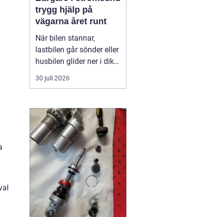
trygg hjälp på
vägarna året runt
När bilen stannar,
lastbilen går sönder eller
husbilen glider ner i diket
är behovet enkelt: snabb,
30 juli 2026
trygg och lugn hjälp på
plats. I Strömsund och
de omgivande delarna
av Jämtland och södra
Lappland spelar
bärgningsfirmorna en
a
avgörande roll för att ...
val