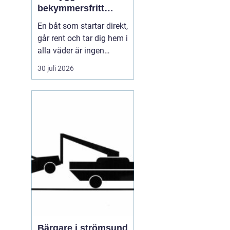
bekymmersfritt
båtliv
En båt som startar direkt,
går rent och tar dig hem i
alla väder är ingen
slump. Bakom varje
30 juli 2026
problemfri båttur ligger
genomtänkt underhåll,
regelbundna kontroller
och en tydlig plan för
service. Många båtägare
väntar tills något går
sönder, men den s...
Bärgare i strömsund