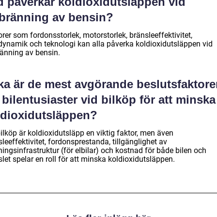
d påverkar koldioxidutsläppen vid
rbränning av bensin?
rer som fordonsstorlek, motorstorlek, bränsleeffektivitet,
dynamik och teknologi kan alla påverka koldioxidutsläppen vid
ränning av bensin.
lka är de mest avgörande beslutsfaktore
 bilentusiaster vid bilköp för att minska
ldioxidutsläppen?
ilköp är koldioxidutsläpp en viktig faktor, men även
leeffektivitet, fordonsprestanda, tillgänglighet av
ingsinfrastruktur (för elbilar) och kostnad för både bilen och
let spelar en roll för att minska koldioxidutsläppen.