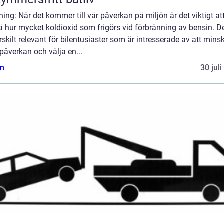
ning: När det kommer till vår påverkan på miljön är det viktigt at
å hur mycket koldioxid som frigörs vid förbränning av bensin. D
rskilt relevant för bilentusiaster som är intresserade av att mins
påverkan och välja en...
n
30 jul