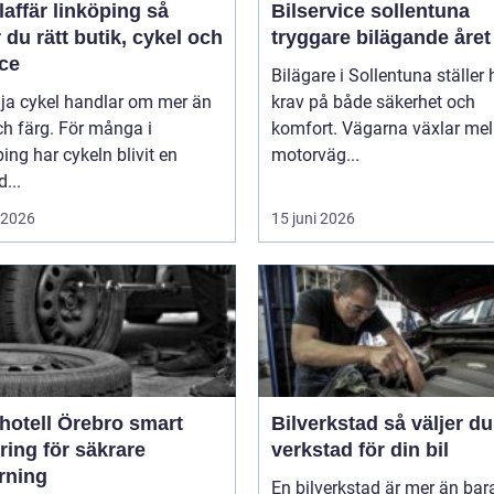
affär linköping så
Bilservice sollentuna
r du rätt butik, cykel och
tryggare bilägande året
ice
Bilägare i Sollentuna ställer
lja cykel handlar om mer än
krav på både säkerhet och
ch färg. För många i
komfort. Vägarna växlar mel
ing har cykeln blivit en
motorväg...
d...
i 2026
15 juni 2026
tell Örebro smart
Bilverkstad så väljer du rätt
ring för säkrare
verkstad för din bil
rning
En bilverkstad är mer än bar