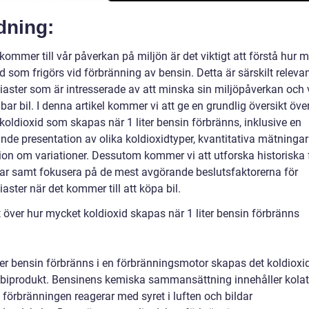
dning:
kommer till vår påverkan på miljön är det viktigt att förstå hur 
d som frigörs vid förbränning av bensin. Detta är särskilt relevan
siaster som är intresserade av att minska sin miljöpåverkan och 
bar bil. I denna artikel kommer vi att ge en grundlig översikt öve
koldioxid som skapas när 1 liter bensin förbränns, inklusive en
nde presentation av olika koldioxidtyper, kvantitativa mätninga
ion om variationer. Dessutom kommer vi att utforska historiska 
ar samt fokusera på de mest avgörande beslutsfaktorerna för
iaster när det kommer till att köpa bil.
 över hur mycket koldioxid skapas när 1 liter bensin förbränns
iter bensin förbränns i en förbränningsmotor skapas det koldioxi
biprodukt. Bensinens kemiska sammansättning innehåller kola
 förbränningen reagerar med syret i luften och bildar