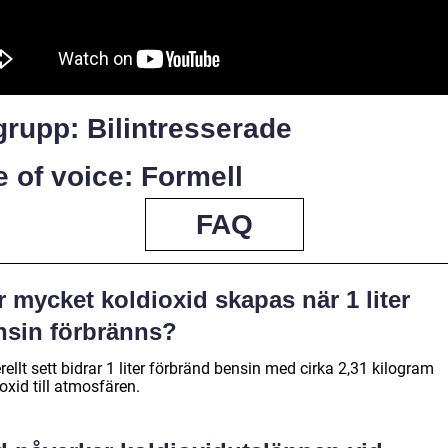
rupp: Bilintresserade
 of voice: Formell
FAQ
 mycket koldioxid skapas när 1 liter
nsin förbränns?
ellt sett bidrar 1 liter förbränd bensin med cirka 2,31 kilogram
oxid till atmosfären.