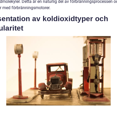
dmolekyler. Detta är en naturlig del av förbränningsprocessen oc
lar med förbränningsmotorer.
entation av koldioxidtyper och
laritet