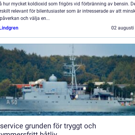
å hur mycket koldioxid som frigörs vid förbränning av bensin. D
rskilt relevant för bilentusiaster som är intresserade av att mins
påverkan och välja en...
 Lindgren
02 augusti
e grunden för tryggt och
ymmersfritt båtliv