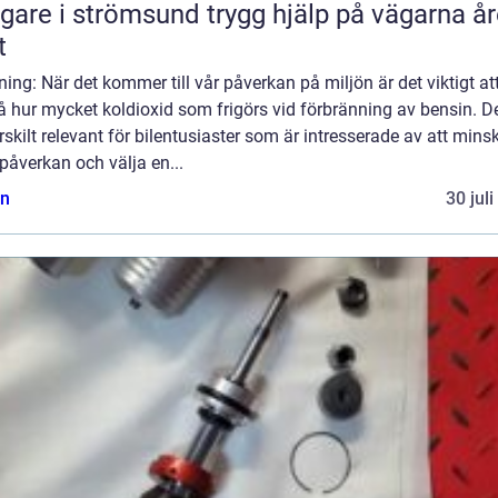
 i strömsund trygg hjälp på vägarna året
t
ning: När det kommer till vår påverkan på miljön är det viktigt at
å hur mycket koldioxid som frigörs vid förbränning av bensin. D
rskilt relevant för bilentusiaster som är intresserade av att mins
påverkan och välja en...
n
30 jul