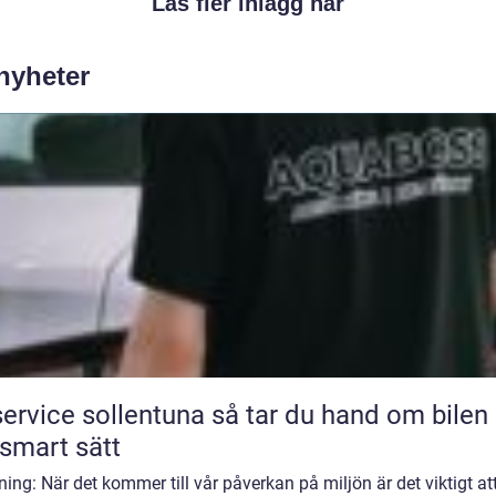
Läs fler inlägg här
 nyheter
ice sollentuna så tar du hand om bilen på
 smart sätt
ning: När det kommer till vår påverkan på miljön är det viktigt at