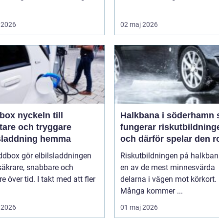
 2026
02 maj 2026
keln till
Halkbana i söderhamn så
tare och tryggare
fungerar riskutbildning
lsladdning hemma
och därför spelar den ro
ddbox gör elbilsladdningen
Riskutbildningen på halkban
säkrare, snabbare och
en av de mest minnesvärda
re över tid. I takt med att fler
delarna i vägen mot körkort.
Många kommer ...
 2026
01 maj 2026