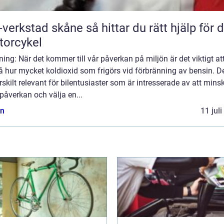
tad skåne så hittar du rätt hjälp för din
orcykel
ning: När det kommer till vår påverkan på miljön är det viktigt at
å hur mycket koldioxid som frigörs vid förbränning av bensin. D
rskilt relevant för bilentusiaster som är intresserade av att mins
påverkan och välja en...
n
11 jul