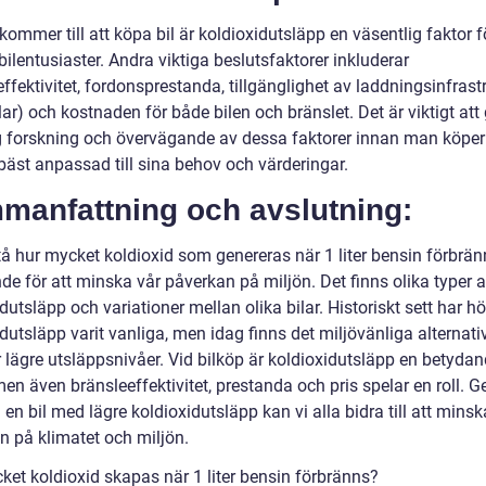
kommer till att köpa bil är koldioxidutsläpp en väsentlig faktor f
lentusiaster. Andra viktiga beslutsfaktorer inkluderar
ffektivitet, fordonsprestanda, tillgänglighet av laddningsinfrast
ilar) och kostnaden för både bilen och bränslet. Det är viktigt att
g forskning och övervägande av dessa faktorer innan man köper 
bäst anpassad till sina behov och värderingar.
manfattning och avslutning:
tå hur mycket koldioxid som genereras när 1 liter bensin förbrän
de för att minska vår påverkan på miljön. Det finns olika typer 
dutsläpp och variationer mellan olika bilar. Historiskt sett har h
dutsläpp varit vanliga, men idag finns det miljövänliga alternat
r lägre utsläppsnivåer. Vid bilköp är koldioxidutsläpp en betyda
men även bränsleeffektivitet, prestanda och pris spelar en roll.
a en bil med lägre koldioxidutsläpp kan vi alla bidra till att minsk
n på klimatet och miljön.
ket koldioxid skapas när 1 liter bensin förbränns?