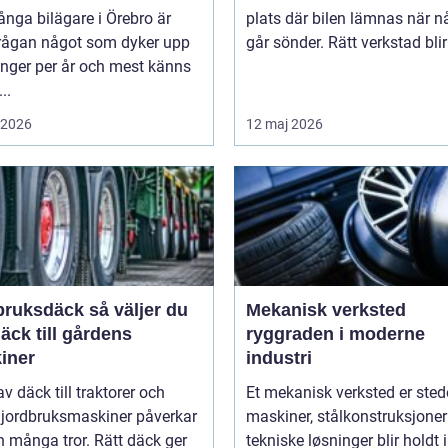
nga bilägare i Örebro är
plats där bilen lämnas när n
rågan något som dyker upp
går sönder. Rätt verkstad blir 
ånger per år och mest känns
..
i 2026
12 maj 2026
sdäck så väljer du
Mekanisk verksted
däck till gårdens
ryggraden i moderne
iner
industri
av däck till traktorer och
Et mekanisk verksted er sted
 jordbruksmaskiner påverkar
maskiner, stålkonstruksjoner
 många tror. Rätt däck ger
tekniske løsninger blir holdt i 