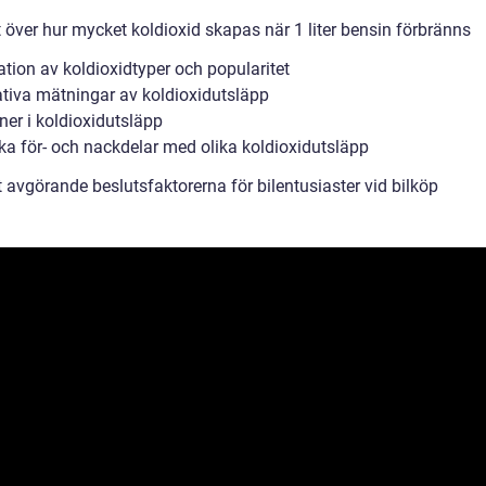
 över hur mycket koldioxid skapas när 1 liter bensin förbränns
ation av koldioxidtyper och popularitet
ativa mätningar av koldioxidutsläpp
ner i koldioxidutsläpp
ska för- och nackdelar med olika koldioxidutsläpp
 avgörande beslutsfaktorerna för bilentusiaster vid bilköp