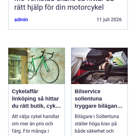
rätt hjälp för din motorcykel
admin
11 juli 2026
Cykelaffär
Bilservice
linköping så hittar
sollentuna
du rätt butik, cykel
tryggare bilägande
och service
året runt
Att välja cykel handlar
Bilägare i Sollentuna
om mer än pris och
ställer höga krav på
färg. För många i
både säkerhet och