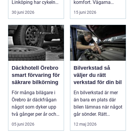
Linköping har cykeln
komfort. Vägarna
blivit en viktig d...
växlar mellan
30 juni 2026
15 juni 2026
motorväg...
Däckhotell Örebro
Bilverkstad så
smart förvaring för
väljer du rätt
säkrare bilkörning
verkstad för din bil
För många bilägare i
En bilverkstad är mer
Örebro är däckfrågan
än bara en plats där
något som dyker upp
bilen lämnas när något
två gånger per år och
går sönder. Rätt
mest känns som e...
verkstad blir en ...
05 juni 2026
12 maj 2026