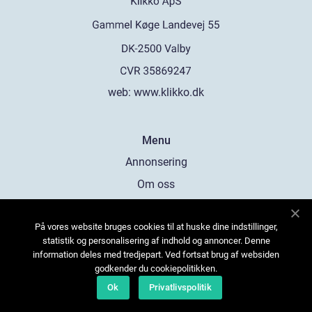
web:
www.klikko.dk
Menu
Annonsering
Om oss
Cookies
På vores website bruges cookies til at huske dine indstillinger,
Kontakta oss
statistik og personalisering af indhold og annoncer. Denne
Sitemap
information deles med tredjepart. Ved fortsat brug af websiden
godkender du cookiepolitikken.
Ok
Privatlivspolitik