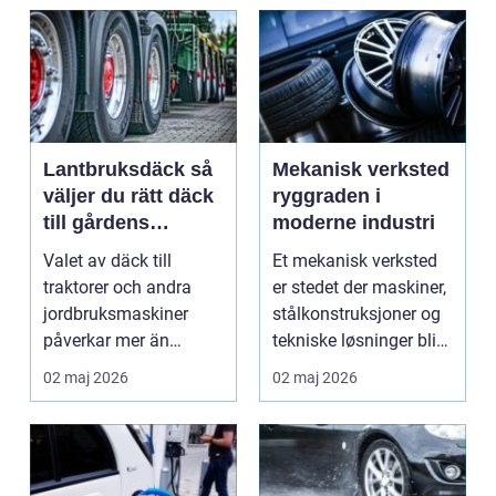
Lantbruksdäck så
Mekanisk verksted
väljer du rätt däck
ryggraden i
till gårdens
moderne industri
maskiner
Valet av däck till
Et mekanisk verksted
traktorer och andra
er stedet der maskiner,
jordbruksmaskiner
stålkonstruksjoner og
påverkar mer än
tekniske løsninger blir
många tror. Rätt däck
holdt i g...
02 maj 2026
02 maj 2026
ger b...