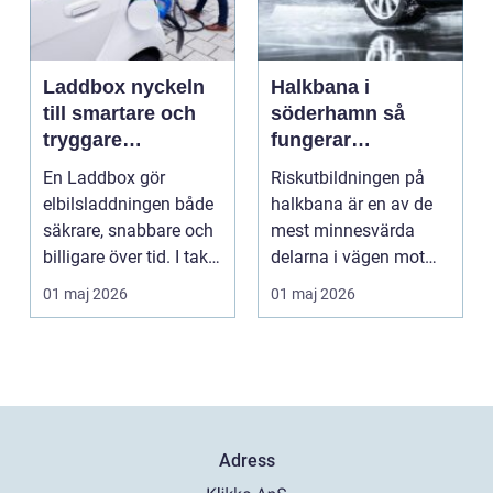
Laddbox nyckeln
Halkbana i
till smartare och
söderhamn så
tryggare
fungerar
elbilsladdning
riskutbildningen
En Laddbox gör
Riskutbildningen på
hemma
och därför spelar
elbilsladdningen både
halkbana är en av de
den roll
säkrare, snabbare och
mest minnesvärda
billigare över tid. I takt
delarna i vägen mot
med att fler s...
körkort. Många
01 maj 2026
01 maj 2026
kommer ...
Adress