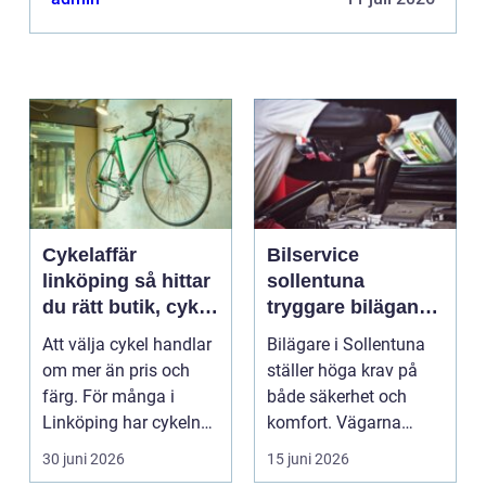
Cykelaffär
Bilservice
linköping så hittar
sollentuna
du rätt butik, cykel
tryggare bilägande
och service
året runt
Att välja cykel handlar
Bilägare i Sollentuna
om mer än pris och
ställer höga krav på
färg. För många i
både säkerhet och
Linköping har cykeln
komfort. Vägarna
blivit en viktig d...
växlar mellan
30 juni 2026
15 juni 2026
motorväg...