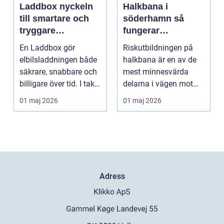
Laddbox nyckeln
Halkbana i
till smartare och
söderhamn så
tryggare
fungerar
elbilsladdning
riskutbildningen
En Laddbox gör
Riskutbildningen på
hemma
och därför spelar
elbilsladdningen både
halkbana är en av de
den roll
säkrare, snabbare och
mest minnesvärda
billigare över tid. I takt
delarna i vägen mot
med att fler s...
körkort. Många
01 maj 2026
01 maj 2026
kommer ...
Adress