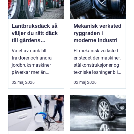
Lantbruksdäck så
Mekanisk verksted
väljer du rätt däck
ryggraden i
till gårdens
moderne industri
maskiner
Valet av däck till
Et mekanisk verksted
traktorer och andra
er stedet der maskiner,
jordbruksmaskiner
stålkonstruksjoner og
påverkar mer än
tekniske løsninger blir
många tror. Rätt däck
holdt i g...
02 maj 2026
02 maj 2026
ger b...