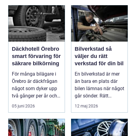
Däckhotell Örebro
Bilverkstad så
smart förvaring för
väljer du rätt
säkrare bilkörning
verkstad för din bil
För många bilägare i
En bilverkstad är mer
Örebro är däckfrågan
än bara en plats där
något som dyker upp
bilen lämnas när något
två gånger per år och
går sönder. Rätt
mest känns som e...
verkstad blir en ...
05 juni 2026
12 maj 2026