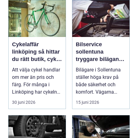
Cykelaffär
Bilservice
linköping så hittar
sollentuna
du rätt butik, cykel
tryggare bilägande
och service
året runt
Att välja cykel handlar
Bilägare i Sollentuna
om mer än pris och
ställer höga krav på
färg. För många i
både säkerhet och
Linköping har cykeln
komfort. Vägarna
blivit en viktig d...
växlar mellan
30 juni 2026
15 juni 2026
motorväg...