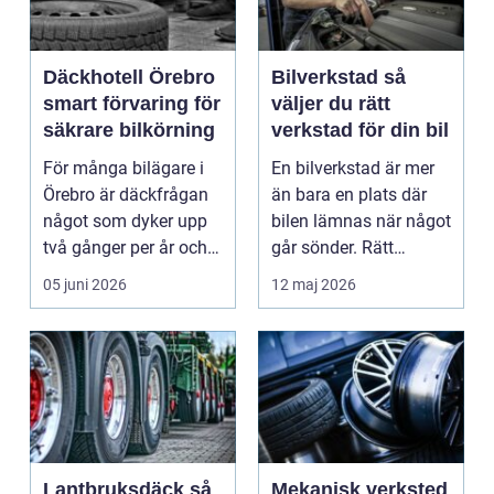
Däckhotell Örebro
Bilverkstad så
smart förvaring för
väljer du rätt
säkrare bilkörning
verkstad för din bil
För många bilägare i
En bilverkstad är mer
Örebro är däckfrågan
än bara en plats där
något som dyker upp
bilen lämnas när något
två gånger per år och
går sönder. Rätt
mest känns som e...
verkstad blir en ...
05 juni 2026
12 maj 2026
Lantbruksdäck så
Mekanisk verksted