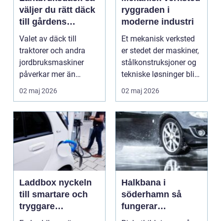
väljer du rätt däck
ryggraden i
till gårdens
moderne industri
maskiner
Valet av däck till
Et mekanisk verksted
traktorer och andra
er stedet der maskiner,
jordbruksmaskiner
stålkonstruksjoner og
påverkar mer än
tekniske løsninger blir
många tror. Rätt däck
holdt i g...
02 maj 2026
02 maj 2026
ger b...
Laddbox nyckeln
Halkbana i
till smartare och
söderhamn så
tryggare
fungerar
elbilsladdning
riskutbildningen