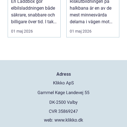
En Laddbox gör
Riskutbildningen på
hemma
och därför spelar
elbilsladdningen både
halkbana är en av de
den roll
säkrare, snabbare och
mest minnesvärda
billigare över tid. I takt
delarna i vägen mot
med att fler s...
körkort. Många
01 maj 2026
01 maj 2026
kommer ...
Adress
web:
www.klikko.dk