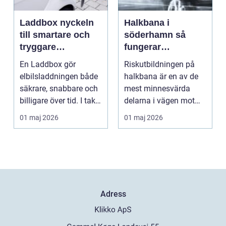
Laddbox nyckeln
Halkbana i
till smartare och
söderhamn så
tryggare
fungerar
elbilsladdning
riskutbildningen
En Laddbox gör
Riskutbildningen på
hemma
och därför spelar
elbilsladdningen både
halkbana är en av de
den roll
säkrare, snabbare och
mest minnesvärda
billigare över tid. I takt
delarna i vägen mot
med att fler s...
körkort. Många
01 maj 2026
01 maj 2026
kommer ...
Adress