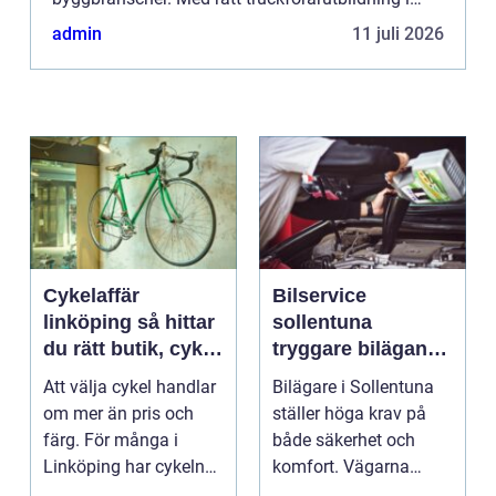
ryggen står du som ...
admin
11 juli 2026
Cykelaffär
Bilservice
linköping så hittar
sollentuna
du rätt butik, cykel
tryggare bilägande
och service
året runt
Att välja cykel handlar
Bilägare i Sollentuna
om mer än pris och
ställer höga krav på
färg. För många i
både säkerhet och
Linköping har cykeln
komfort. Vägarna
blivit en viktig d...
växlar mellan