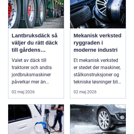
Lantbruksdäck så
Mekanisk verksted
väljer du rätt däck
ryggraden i
till gårdens
moderne industri
maskiner
Valet av däck till
Et mekanisk verksted
traktorer och andra
er stedet der maskiner,
jordbruksmaskiner
stålkonstruksjoner og
påverkar mer än
tekniske løsninger blir
många tror. Rätt däck
holdt i g...
02 maj 2026
02 maj 2026
ger b...