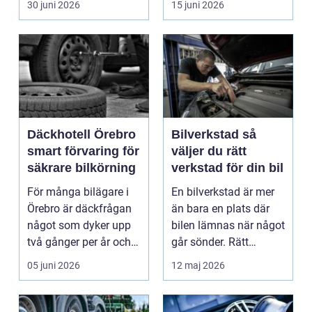
30 juni 2026
15 juni 2026
motorväg...
Däckhotell Örebro
Bilverkstad så
smart förvaring för
väljer du rätt
säkrare bilkörning
verkstad för din bil
För många bilägare i
En bilverkstad är mer
Örebro är däckfrågan
än bara en plats där
något som dyker upp
bilen lämnas när något
två gånger per år och
går sönder. Rätt
mest känns som e...
verkstad blir en ...
05 juni 2026
12 maj 2026